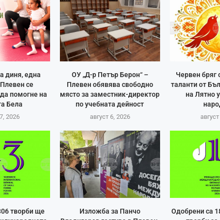
а диня, една
ОУ „Д-р Петър Берон“ –
Червен бряг
Плевен се
Плевен обявява свободно
таланти от Бъ
 да помогне на
място за заместник-директор
на Лятно 
а Бела
по учебната дейност
наро
7, 2026
август 6, 2026
август
306 творби ще
Изложба за Панчо
Одобрени са 1