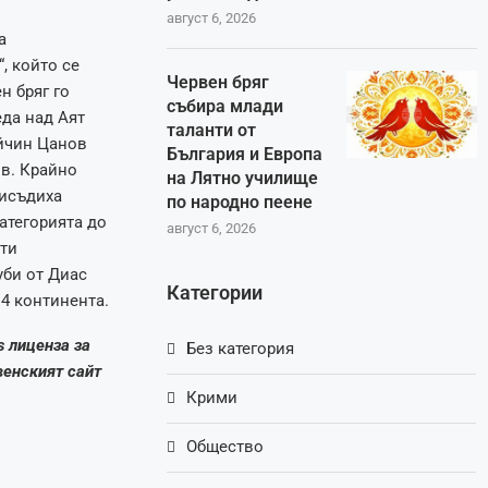
август 6, 2026
а
, който се
Червен бряг
н бряг го
събира млади
еда над Аят
таланти от
йчин Цанов
България и Европа
в. Крайно
на Лятно училище
рисъдиха
по народно пеене
атегорията до
август 6, 2026
ти
уби от Диас
Категории
 4 континента.
s лиценза за
Без категория
венският сайт
Крими
Общество