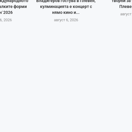
еждународното
Владигеров гостува в Плевен,
творби за
алките форми
кулминацията е концерт с
Плеве
н`2026
нямо кино и...
август
6, 2026
август 6, 2026