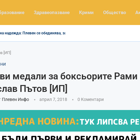
бразование
Здравеопазване
Крими
Общество
А
на надежда: Плевен се обединява, за да помогне...
в [ИП]
ИНИ
ви медали за боксьорите Рами
слав Пътов [ИП]
т
Плевен Инфо
април 7, 2018
0 Коментари