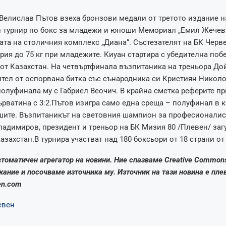
Велислав Пътов взеха бронзови медали от третото издание н
 турнир по бокс за младежи и юноши Мемориал „Емил Жечев“
ата на столичния комплекс „Диана“. Състезателят на БК Черве
ория до 75 кг при младежите. Киуан стартира с убедителна поб
от Казахстан. На четвъртфинала възпитаника на треньора До
тел от оспорвана битка със сънародника си Кристиян Николо
полуфинала му с Габриел Веочич. В крайна сметка реферите п
ърватина с 3:2.Пътов изигра само една среща – полуфинал в к
ошите. Възпитаникът на световния шампион за професионалис
адимиров, президент и треньор на БК Мизия 80 /Плевен/ заг
азахстан.В турнира участват над 180 боксьори от 18 страни от
автоматичен агрегатор на новини. Ние спазваме Creative Common
ание и посочваме източника му. Източник на тази новина е пле
ven.com
евен