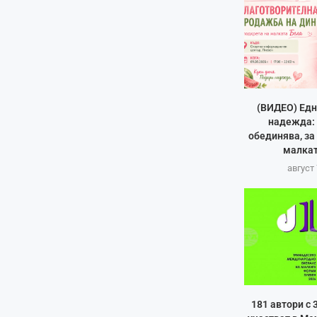
(ВИДЕО) Едн
надежда: 
обединява, за
малкат
август 
181 автори с 