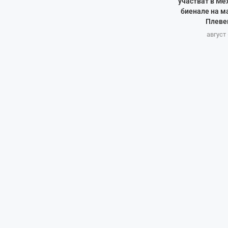
участват в М
биенале на м
Плеве
август 