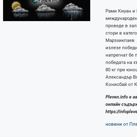
август 6, 2026
Рами Киуан и 
международен
проведе в зал
стори в катег
Марзхикпаев 
излезе победи
напрегнат бе 
победата на х
80 кг при юн
Александър Вл
Конисбай от К
Pleven.info е 
онлайн съдърж
https://infople
новини от Пл