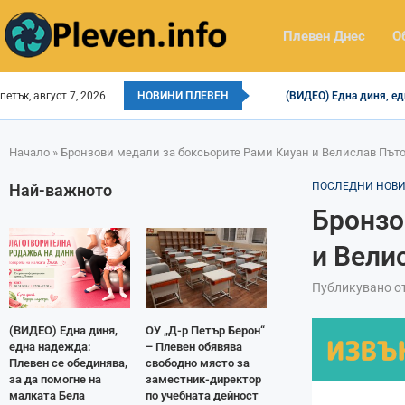
Плевен Днес
О
петък, август 7, 2026
НОВИНИ ПЛЕВЕН
(ВИДЕО) Една диня, ед
Начало
»
Бронзови медали за боксьорите Рами Киуан и Велислав Пъто
ПОСЛЕДНИ НОВ
Най-важното
Бронзо
и Вели
Публикувано о
(ВИДЕО) Една диня,
ОУ „Д-р Петър Берон“
една надежда:
– Плевен обявява
Плевен се обединява,
свободно място за
за да помогне на
заместник-директор
малката Бела
по учебната дейност