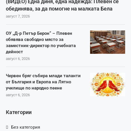
(ВИДЕО) Една диня, една надежда: Плевен се
обединява, за да помогне на малката Бела
август 7, 2026
ОУ „Д-р Петър Берон“ – Плевен
обявява свободно място за
заместник-директор по учебната
дейност
август 6, 2026
Червен бряг събира млади таланти
от България и Европа на Лятно
училище по народно пеене
август 6, 2026
Категории
Без категория