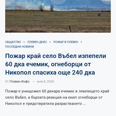
ОБЩЕСТВО
ПЛЕВЕН ДНЕС
ПОЖАР В ПЛЕВЕН
ПОСЛЕДНИ НОВИНИ
Пожар край село Въбел изпепели
60 дка ечемик, огнеборци от
Никопол спасиха още 240 дка
От
Плевен Инфо
юли 8, 2026
Пожар е унищожил 60 декара ечемик в землището край
село Въбел, а бързата реакция на екип огнеборци от
Никопол е предотвратила разрастването …