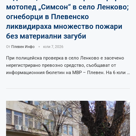
мотопед „Симсон“ в село Ленково;
огнеборци в Плевенско
ликвидираха множество пожари
без материални загуби
От
Плевен Инфо
юли 7, 2026
При полицейска проверка в село Ленково е засечено
нерегистрирано превозно средство, съобщават от
информационния бюлетин на МВР – Плевен. На 6 юли …