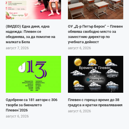
(ВИДЕО) Една диня, една
ОУ „Д-р Петър Берон“ – Плевен
надежда: Плевен се
обявява свободно място за
обединява, за да помогне на
заместник-директор по
малката Бела
учебната дейност
август 7, 2026
август 6, 2026
Одобрени са 181 автори с 306
Плевен с горещо време до 38
творби за биеналето
градуса и кратки превалявания
Плевен`2026
август 6, 2026
август 6, 2026