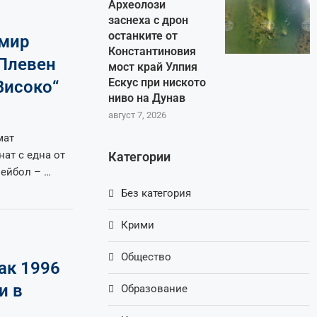
Археолози
заснеха с дрон
останките от
имир
Константиновия
 Плевен
мост край Улпия
Ескус при ниското
Високо“
ниво на Дунав
август 7, 2026
мат
ат с една от
Категории
лейбол – …
Без категория
Крими
Общество
ак 1996
и в
Образование