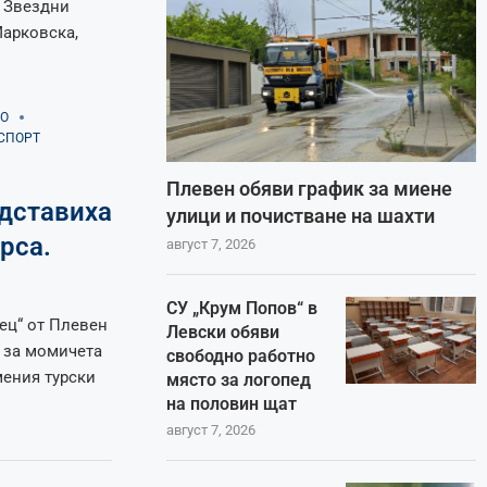
. Звездни
Марковска,
О
СПОРТ
Плевен обяви график за миене
дставиха
улици и почистване на шахти
рса.
август 7, 2026
СУ „Крум Попов“ в
ец“ от Плевен
Левски обяви
 за момичета
свободно работно
мения турски
място за логопед
на половин щат
август 7, 2026