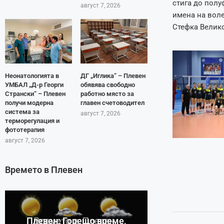
стига до полу
август 7, 2026
имена на воле
Стефка Велико
Неонатологията в
ДГ „Иглика“ – Плевен
УМБАЛ „Д-р Георги
обявява свободно
Странски“ – Плевен
работно място за
получи модерна
главен счетоводител
система за
август 7, 2026
терморегулация и
фототерапия
август 7, 2026
Времето в Плевен
Плевен: Горещо време,