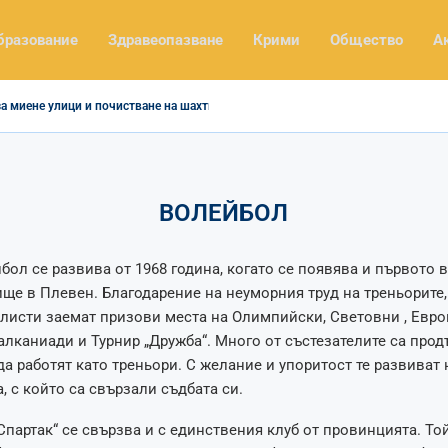
бразование
Здравеопазване
Крими
Общество
А
а миене улици и почистване на шахти
ВОЛЕЙБОЛ
бол се развива от 1968 година, когато се появява и първото 
ще в Плевен. Благодарение на неуморния труд на треньорите,
листи заемат призови места на Олимпийски, Световни , Евр
алканиади и Турнир „Дружба“. Много от състезателите са про
а работят като треньори. С желание и упоритост те развиват 
а, с който са свързали съдбата си.
Спартак“ се свързва и с единствения клуб от провинцията. Той