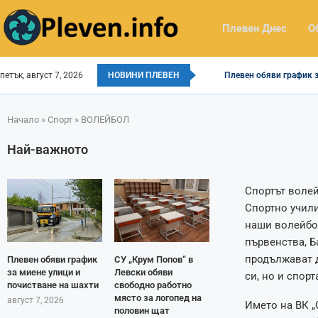
Плевен Днес
О
петък, август 7, 2026
НОВИНИ ПЛЕВЕН
Плевен обяви график з
Начало
»
Спорт
»
ВОЛЕЙБОЛ
Най-важното
Спортът волей
Спортно учили
наши волейбо
първенства, Б
продължават д
Плевен обяви график
СУ „Крум Попов“ в
за миене улици и
Левски обяви
си, но и спорт
почистване на шахти
свободно работно
място за логопед на
август 7, 2026
Името на ВК „
половин щат