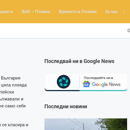
кценти
ВиК – Плевен
Времето в Плевен
За нас
Последвай ни в Google News
в България
 цяла плеяда
опейски
дължавали и
Последни новини
не само себе
 се класира и