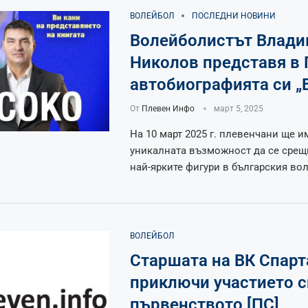
ВОЛЕЙБОЛ
ПОСЛЕДНИ НОВИНИ
Волейболистът Влад
Николов представя в
автобиографията си „
От
Плевен Инфо
март 5, 2025
На 10 март 2025 г. плевенчани ще и
уникалната възможност да се срещн
най-ярките фигури в българския во
ВОЛЕЙБОЛ
Старшата на ВК Спарт
приключи участието с
първенството [ПС]