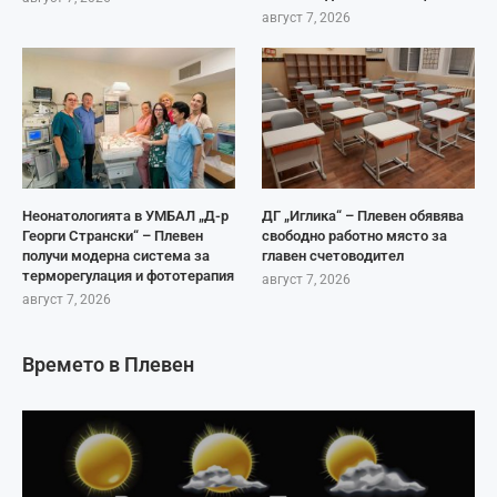
август 7, 2026
Неонатологията в УМБАЛ „Д-р
ДГ „Иглика“ – Плевен обявява
Георги Странски“ – Плевен
свободно работно място за
получи модерна система за
главен счетоводител
терморегулация и фототерапия
август 7, 2026
август 7, 2026
Времето в Плевен