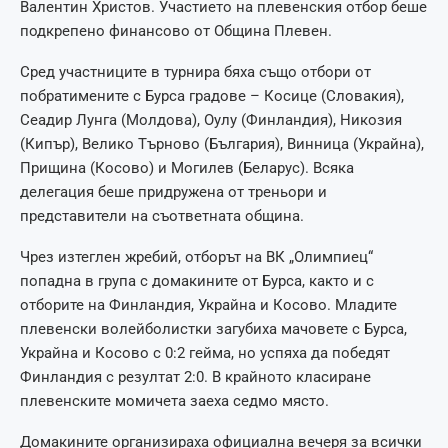
Валентин Христов. Участието на плевенския отбор беше
подкрепено финансово от Община Плевен.
Сред участниците в турнира бяха също отбори от
побратимените с Бурса градове – Косице (Словакия),
Сеадир Лунга (Молдова), Оулу (Финландия), Никозия
(Кипър), Велико Търново (България), Винница (Украйна),
Прищина (Косово) и Могилев (Беларус). Всяка
делегация беше придружена от треньори и
представители на съответната община.
Чрез изтеглен жребий, отборът на ВК „Олимпиец“
попадна в група с домакините от Бурса, както и с
отборите на Финландия, Украйна и Косово. Младите
плевенски волейболистки загубиха мачовете с Бурса,
Украйна и Косово с 0:2 гейма, но успяха да победят
Финландия с резултат 2:0. В крайното класиране
плевенските момичета заеха седмо място.
Домакините организираха официална вечеря за всички