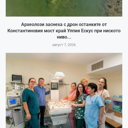
Археолози заснеха с дрон останките от
Константиновия мост край Улпия Ескус при ниското
ниво...
август 7, 2026