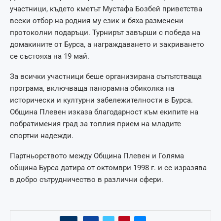
участници, където кметът Мустафа Бозбей приветства
всеки отбор на родния му език и бяха разменени
протоколни подаръци. Турнирът завърши с победа на
домакините от Бурса, а награждаването и закриването
се състояха на 19 май.
За всички участници беше организирана съпътстваща
програма, включваща панорамна обиколка на
исторически и културни забележителности в Бурса.
Община Плевен изказа благодарност към екипите на
побратимения град за топлия прием на младите
спортни надежди.
Партньорството между Община Плевен и Голяма
община Бурса датира от октомври 1998 г. и се изразява
в добро сътрудничество в различни сфери.