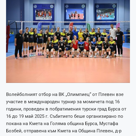
Волейболният отбор на ВК „Олимпиец“ от Плевен взе
участие в международен турнир за момичета под 16
години, проведен в побратимения турски град Бурса от
16 до 19 май 2025 г. Събитието беше организирано по
покана на Кмета на Голяма община Бурса, Мустафа
Бозбей, отправена към Кмета на Община Плевен, д-р