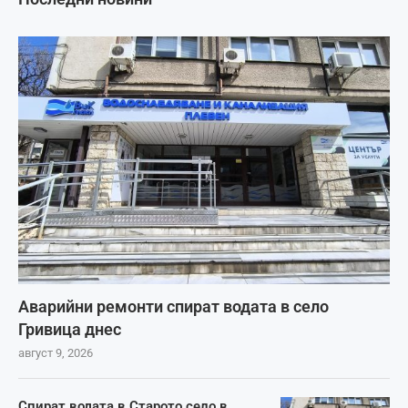
Аварийни ремонти спират водата в село
Гривица днес
август 9, 2026
Спират водата в Старото село в