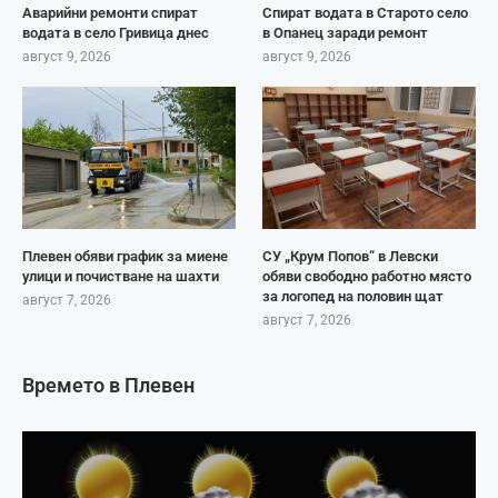
Аварийни ремонти спират
Спират водата в Старото село
водата в село Гривица днес
в Опанец заради ремонт
август 9, 2026
август 9, 2026
Плевен обяви график за миене
СУ „Крум Попов“ в Левски
улици и почистване на шахти
обяви свободно работно място
за логопед на половин щат
август 7, 2026
август 7, 2026
Времето в Плевен