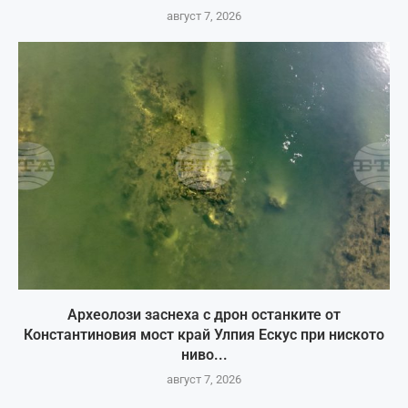
август 7, 2026
Археолози заснеха с дрон останките от
Константиновия мост край Улпия Ескус при ниското
ниво...
август 7, 2026