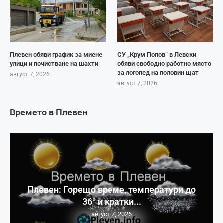
Плевен обяви график за миене
СУ „Крум Попов“ в Левски
улици и почистване на шахти
обяви свободно работно място
за логопед на половин щат
август 7, 2026
август 7, 2026
Времето в Плевен
Плевен: Горещо време, температури до
36° и кратки...
август 7, 2026