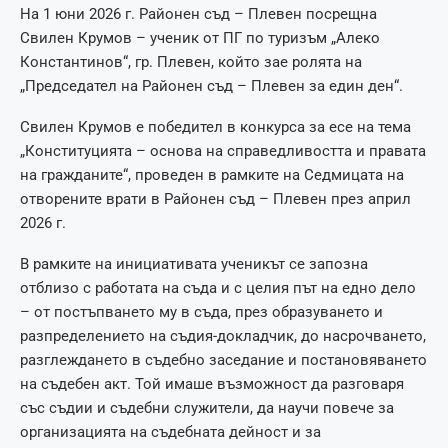
На 1 юни 2026 г. Районен съд – Плевен посрещна
Свилен Крумов – ученик от ПГ по туризъм „Алеко
Константинов“, гр. Плевен, който зае ролята на
„Председател на Районен съд – Плевен за един ден“.
Свилен Крумов е победител в конкурса за есе на тема
„Конституцията – основа на справедливостта и правата
на гражданите“, проведен в рамките на Седмицата на
отворените врати в Районен съд – Плевен през април
2026 г.
В рамките на инициативата ученикът се запозна
отблизо с работата на съда и с целия път на едно дело
– от постъпването му в съда, през образуването и
разпределението на съдия-докладчик, до насрочването,
разглеждането в съдебно заседание и постановяването
на съдебен акт. Той имаше възможност да разговаря
със съдии и съдебни служители, да научи повече за
организацията на съдебната дейност и за