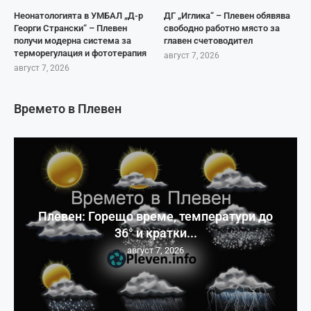
Неонатологията в УМБАЛ „Д-р
ДГ „Иглика“ – Плевен обявява
Георги Странски“ – Плевен
свободно работно място за
получи модерна система за
главен счетоводител
терморегулация и фототерапия
август 7, 2026
август 7, 2026
Времето в Плевен
Плевен: Горещо време, температури до
36° и кратки...
август 7, 2026