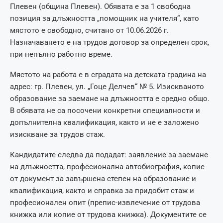
Плевен (община Плевен). Обявата е за 1 свободна
позиция за длъжността „помощник на учителя“, като
мястото е свободно, считано от 10.06.2026 г.
Назначаването е на трудов договор за определен срок,
при непълно работно време.
Мястото на работа е в сградата на детската градина на
адрес: гр. Плевен, ул. „Гоце Делчев“ № 5. Изискваното
образование за заемане на длъжността е средно общо.
В обявата не са посочени конкретни специалности и
допълнителна квалификация, както и не е заложено
изискване за трудов стаж.
Кандидатите следва да подадат: заявление за заемане
на длъжността, професионална автобиография, копие
от документ за завършена степен на образование и
квалификация, както и справка за придобит стаж и
професионален опит (препис-извлечение от трудова
книжка или копие от трудова книжка). Документите се