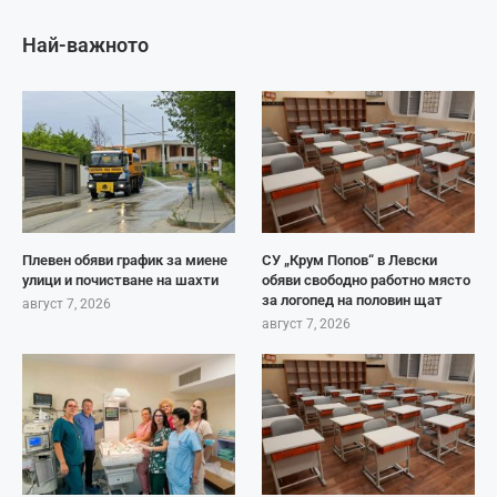
Най-важното
Плевен обяви график за миене
СУ „Крум Попов“ в Левски
улици и почистване на шахти
обяви свободно работно място
за логопед на половин щат
август 7, 2026
август 7, 2026