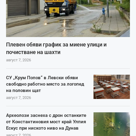
Плевен обяви график за миене улици и
почистване на шахти
август 7, 2026
СУ „Крум Попов“ в Левски обяви
свободно работно място за логопед
на половин щат
август 7, 2026
Археолози заснеха с дрон останките
от Константиновия мост край Улпия
Ескус при ниското ниво на Дунав
август 7, 2026