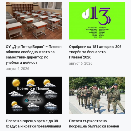
ОУ „Д-р Петър Берон“ – Плевен
Одобрени са 181 автори с 306
обявява свободно място за
творби за биеналето
заместник-директор по
Плевен`2026
учебната дейност
август 6, 2026
август 6, 2026
Плевен с горещо време до 38
Плевен тържествено
градуса и кратки превалявания
посрещна български военен