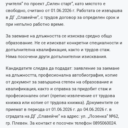
учителя“ по проект „Силен старт“, като мястото е
свободно, считано от 01.06.2026 г. Работата се извършва
в ДГ „Славейче“, с трудов договор за определен срок и
при непълно работно време.
За заемане на длъжността се изисква средно общо
образование. Не се изискват конкретни специалности и
допълнителна квалификация, както и трудов стаж.
Няма посочени други допълнителни изисквания.
Кандидатите следва да подадат: заявление за заемане
на длъжността, професионална автобиография, копие
от документ за завършена степен на образование и
квалификация, както и справка за придобит стаж и
професионален опит (препис-извлечение от трудова
книжка или копие от трудова книжка). Документите се
приемат в периода от 01.06.2026 г. до 04.06.2026 г. в
сградата на ДГ „Славейче“ на адрес: ул. „Лозенка“ №62,
гр. Плевен. За контакт е посочен телефон 0895060024.