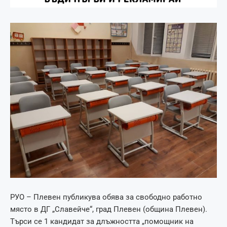
РУО – Плевен публикува обява за свободно работно
място в ДГ „Славейче“, град Плевен (община Плевен).
Търси се 1 кандидат за длъжността „помощник на