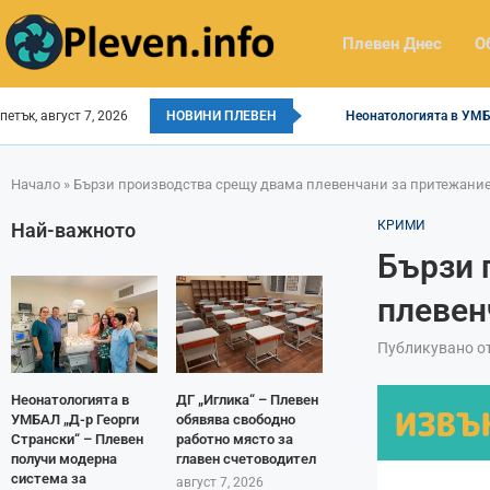
Плевен Днес
О
петък, август 7, 2026
НОВИНИ ПЛЕВЕН
Неонатологията в УМБА
Начало
»
Бързи производства срещу двама плевенчани за притежание
КРИМИ
Най-важното
Бързи 
плевен
Публикувано о
Неонатологията в
ДГ „Иглика“ – Плевен
УМБАЛ „Д-р Георги
обявява свободно
Странски“ – Плевен
работно място за
получи модерна
главен счетоводител
система за
август 7, 2026