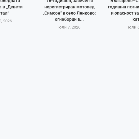
добедната
76-годишен, засечен с
Българене–С
 в „Девети
нерегистриран мотопед
годишна пътни
тал“
„Симсон“ в село Ленково;
и опасност з
огнеборци в...
кат
, 2026
юли 7, 2026
юли 6