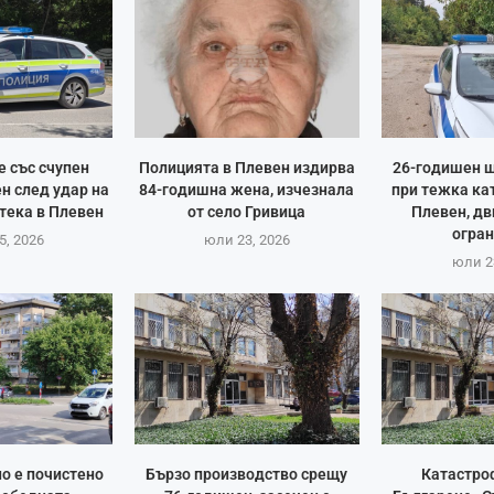
 със счупен
Полицията в Плевен издирва
26-годишен 
н след удар на
84-годишна жена, изчезнала
при тежка ка
тека в Плевен
от село Гривица
Плевен, д
огра
5, 2026
юли 23, 2026
юли 2
о е почистено
Бързо производство срещу
Катастро