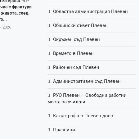
тежерово: 61-
чка с фрактури
Областна администрация Плевен
а живота, след
о...
Общински съвет Плевен
, 2026
Окръжен съд Плевен
Времето в Плевен
Районен съд Плевен
Административен съд Плевен
РУО Плевен – Свободни работни
места за учители
Катастрофа в Плевен днес
Празници