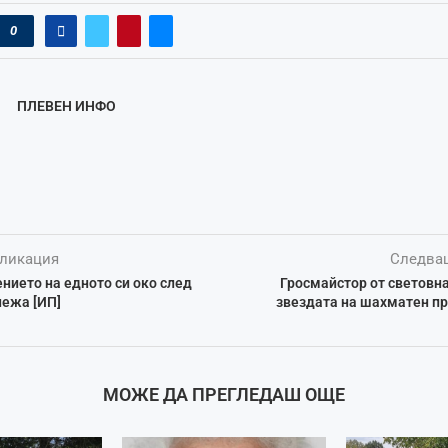
0
ПЛЕВЕН ИНФО
ликация
Следва
нието на едното си око след
Гросмайстор от световн
нежа [ИП]
звездата на шахматен пр
МОЖЕ ДА ПРЕГЛЕДАШ ОЩЕ