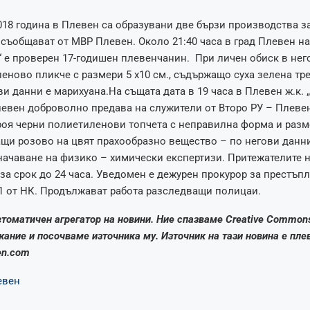
018 година в Плевен са образувани две бързи производства з
 съобщават от МВР Плевен. Около 21:40 часа в град Плевен н
“ е проверен 17-годишен плевенчанин. При личен обиск в нег
еново пликче с размери 5 х10 см., съдържащо суха зелена тре
ви данни е марихуана.На същата дата в 19 часа в Плевен ж.к. „
левен доброволно предава на служители от Второ РУ – Плеве
броя черни полиетиленови топчета с неправилна форма и разм
ащи розово на цвят прахообразно вещество – по негови данн
ачаване на физико – химически експертизи. Притежателите 
за срок до 24 часа. Уведомен е дежурен прокурор за престъпл
, т.1 от НК. Продължават работа разследващи полицаи.
автоматичен агрегатор на новини. Ние спазваме Creative Common
ание и посочваме източника му. Източник на тази новина е пле
ven.com
евен