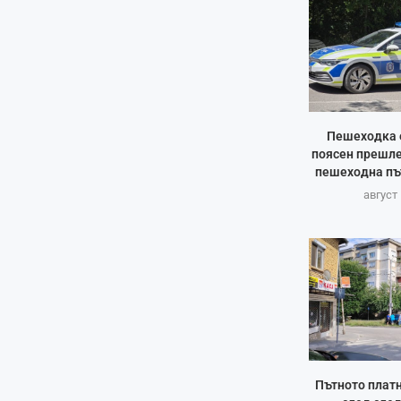
Пешеходка е
поясен прешле
пешеходна пъ
август 
Пътното платн