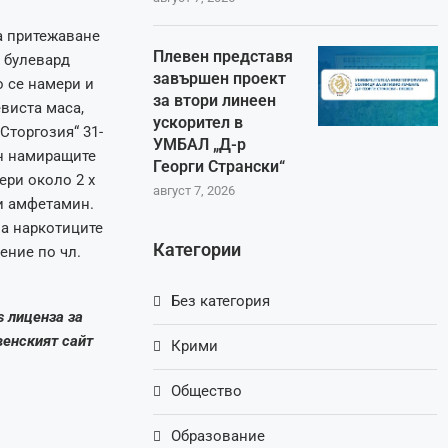
а притежаване
Плевен представя
а булевард
завършен проект
о се намери и
за втори линеен
виста маса,
ускорител в
Сторгозия“ 31-
УМБАЛ „Д-р
н намиращите
Георги Странски“
ери около 2 х
август 7, 2026
и амфетамин.
на наркотиците
Категории
ение по чл.
Без категория
s лиценза за
венският сайт
Крими
Общество
Образование