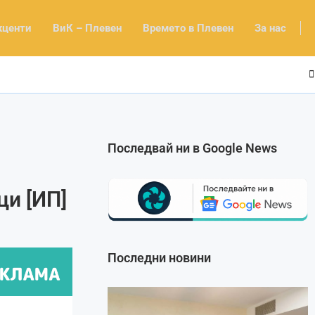
кценти
ВиК – Плевен
Времето в Плевен
За нас
Последвай ни в Google News
ци [ИП]
Последни новини