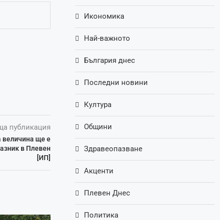
Икономика
Най-важното
България днес
Последни новини
Култура
Общини
ща публикация
а величина ще е
азник в Плевен
Здравеопазване
[ИП]
Акценти
Плевен Днес
Политика