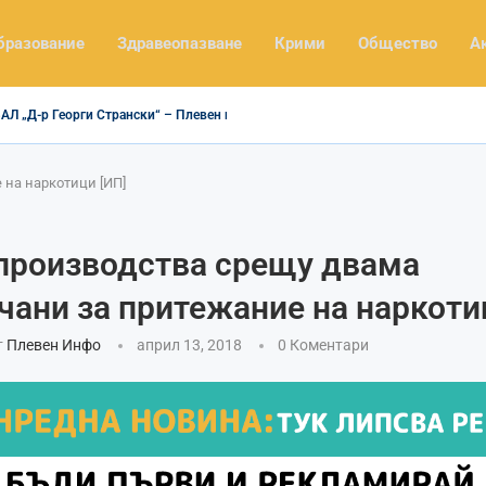
бразование
Здравеопазване
Крими
Общество
А
Л „Д-р Георги Странски“ – Плевен получи модерна система...
 на наркотици [ИП]
производства срещу двама
чани за притежание на наркоти
т
Плевен Инфо
април 13, 2018
0 Коментари