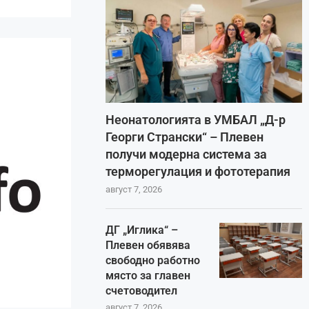
Неонатологията в УМБАЛ „Д-р
Георги Странски“ – Плевен
получи модерна система за
терморегулация и фототерапия
август 7, 2026
ДГ „Иглика“ –
Плевен обявява
свободно работно
място за главен
счетоводител
август 7, 2026