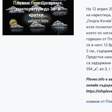
Плевен: Горещо време,
температури до 36° и
На 12 април 2
кратки...
на наркотици,
„Георги Кочев
август 7, 2026
иззе полиетил
което по него
годишен от П
се в него 12 
2 см., съдърж
Предстои назн
са задържани 
354 „а“, ал.3
Pleven.info е 
онлайн съдърж
https://infople
новини от Пл