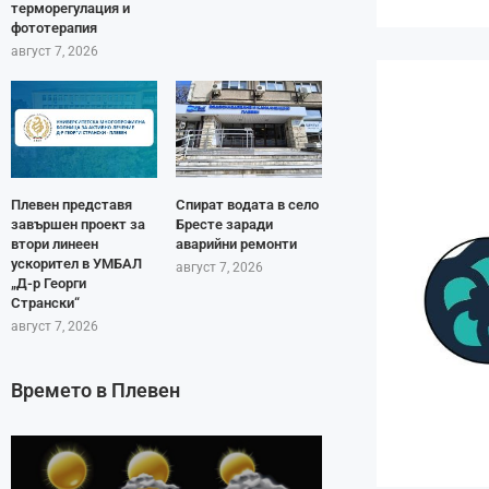
терморегулация и
фототерапия
август 7, 2026
Плевен представя
Спират водата в село
завършен проект за
Бресте заради
втори линеен
аварийни ремонти
ускорител в УМБАЛ
август 7, 2026
„Д-р Георги
Странски“
август 7, 2026
Времето в Плевен