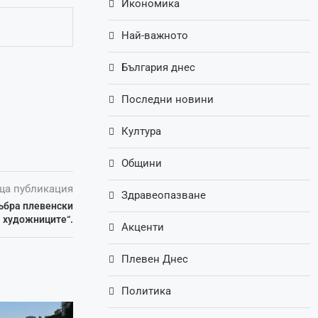
Икономика
Най-важното
България днес
Последни новини
Култура
Общини
ща публикация
Здравеопазване
ъбра плевенски
 художниците“.
Акценти
Плевен Днес
Политика