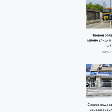
Плевен обяв
миене улици и
ша
август 
Спират водата
заради авар