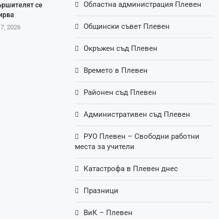
Областна администрация Плевен
ършителят се
ирва
Общински съвет Плевен
 7, 2026
Окръжен съд Плевен
Времето в Плевен
Районен съд Плевен
Административен съд Плевен
РУО Плевен – Свободни работни
места за учители
Катастрофа в Плевен днес
Празници
ВиК – Плевен