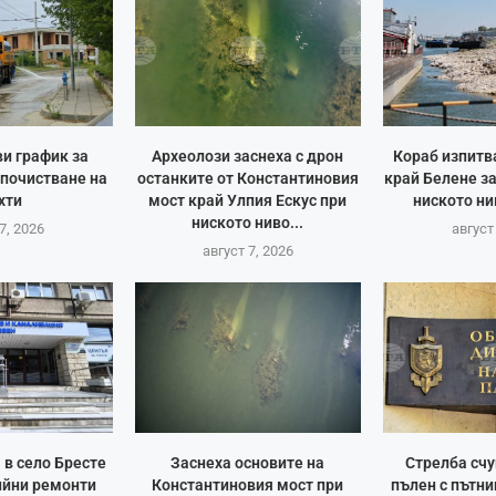
и график за
Археолози заснеха с дрон
Кораб изпитв
 почистване на
останките от Константиновия
край Белене з
хти
мост край Улпия Ескус при
ниското ни
ниското ниво...
7, 2026
август
август 7, 2026
 в село Бресте
Заснеха основите на
Стрелба счу
ийни ремонти
Константиновия мост при
пълен с пътни