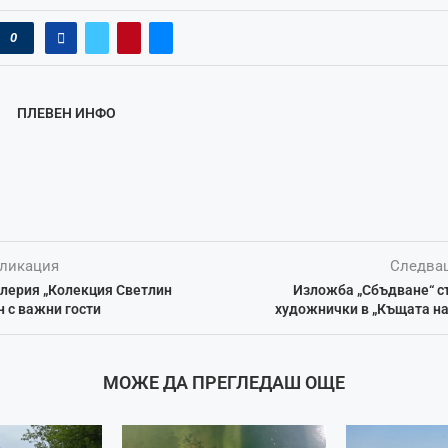
0
ПЛЕВЕН ИНФО
ликация
Следва
алерия „Колекция Светлин
Изложба „Сбъдване“ с
н с важни гости
художнички в „Къщата на
МОЖЕ ДА ПРЕГЛЕДАШ ОЩЕ