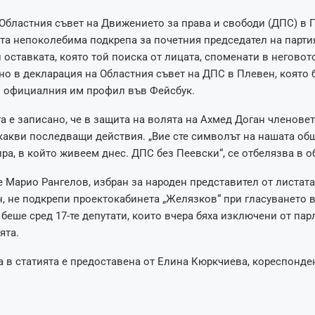
Областния съвет на Движението за права и свободи (ДПС) в 
та непоколебима подкрепа за почетния председател на парти
 оставката, която той поиска от лицата, споменати в неговот
но в декларация на Областния съвет на ДПС в Плевен, която 
в официалния им профил във Фейсбук.
а е записано, че в защита на волята на Ахмед Доган членовет
какви последващи действия. „Вие сте символът на нашата об
ира, в който живеем днес. ДПС без Пеевски“, се отбелязва в 
 Марио Рангелов, избран за народен представител от листата
, не подкрепи проектокабинета „Желязков“ при гласуването 
 беше сред 17-те депутати, които вчера бяха изключени от па
ята.
в статията е предоставена от Елина Кюркчиева, кореспонден