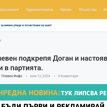
бразование
Здравеопазване
Крими
Общество
А
за миене улици и почистване на шахти
а.
евен подкрепя Доган и настояв
и в партията.
т
Плевен Инфо
юли 12, 2024
0 Коментари