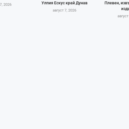
Улпия Ескус край Дунав
Плевен, изв
7, 2026
изд
август 7, 2026
август