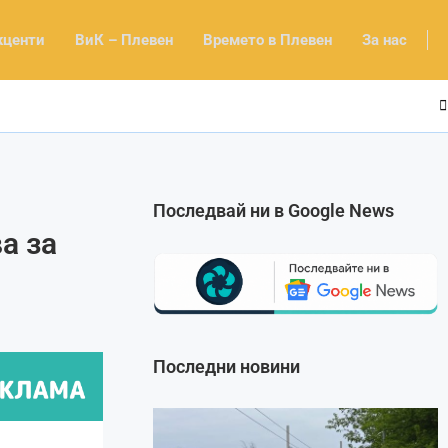
кценти
ВиК – Плевен
Времето в Плевен
За нас
Последвай ни в Google News
а за
Последни новини