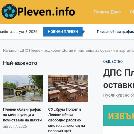
Плевен Днес
О
събота, август 8, 2026
НОВИНИ ПЛЕВЕН
Плевен обяви график 
Начало
»
ДПС Плевен подкрепя Доган и настоява за оставки в партият
ОБЩЕСТВО
Най-важното
ДПС Пл
оставк
Публикувано о
Плевен обяви график
СУ „Крум Попов“ в
за миене улици и
Левски обяви
почистване на шахти
свободно работно
място за логопед на
август 7, 2026
половин щат