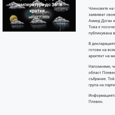
температури до 36° и
Членовете на 
кратки...
заявяват своя
август 7, 2026
Ахмед Доган и
Това е посоче
публикувана 
В декларацият
готови на вся
архитект на м
Напомняме, че
област Плевен
събрание. Той
група на парти
Информацията 
Плевен.