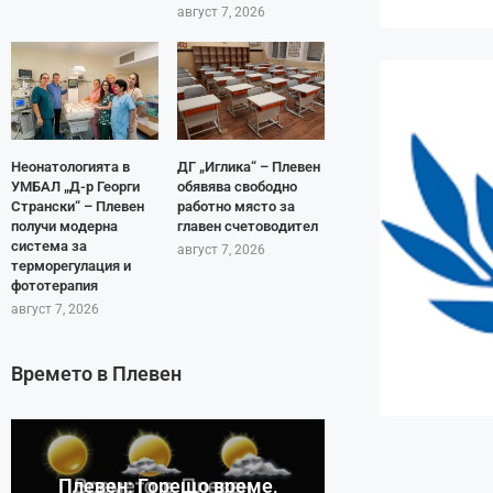
август 7, 2026
Неонатологията в
ДГ „Иглика“ – Плевен
УМБАЛ „Д-р Георги
обявява свободно
Странски“ – Плевен
работно място за
получи модерна
главен счетоводител
система за
август 7, 2026
терморегулация и
фототерапия
август 7, 2026
Времето в Плевен
Плевен: Горещо време,