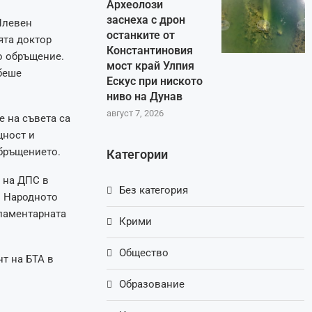
Археолози
заснеха с дрон
Плевен
останките от
ята доктор
Константиновия
о обръщение.
мост край Улпия
беше
Ескус при ниското
ниво на Дунав
август 7, 2026
е на съвета са
щност и
обръщението.
Категории
 на ДПС в
Без категория
в Народното
рламентарната
Крими
Общество
т на БТА в
Образование