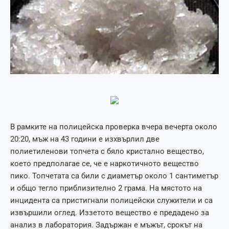
В рамките на полицейска проверка вчера вечерта около
20:20, мъж на 43 години е изхвърлил две
полиетиленови топчета с бяло кристално вещество,
което предполагае се, че е наркотичното вещество
пико. Топчетата са били с диаметър около 1 сантиметър
и общо тегло приблизително 2 грама. На мястото на
инцидента са пристигнали полицейски служители и са
извършили оглед. Иззетото вещество е предадено за
анализ в лаборатория. Задържан е мъжът, срокът на