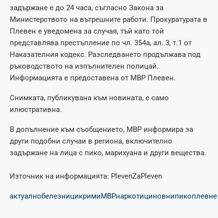
задържане е до 24 часа, съгласно Закона за
Министерството на вътрешните работи. Прокуратурата в
Плевен е уведомена за случая, тъй като той
представлява престъпление по чл. 354а, ал. 3, т.1 от
Наказателния кодекс. Разследването продължава под
ръководството на изпълнителен полицай.
Информацията е предоставена от МВР Плевен.
Снимката, публикувана към новината, е само
илюстративна.
В допълнение към съобщението, МВР информира за
други подобни случаи в региона, включително
задържане на лица с пико, марихуана и други вещества.
Източник на информацията: PlevenZaPleven
актуално
белезници
крими
МВР
наркотици
новни
пико
плевне