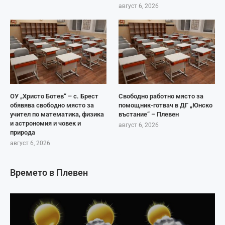
август 6, 2026
ОУ „Христо Ботев“ – с. Брест
Свободно работно място за
обявява свободно място за
помощник-готвач в ДГ „Юнско
учител по математика, физика
въстание“ – Плевен
и астрономия и човек и
август 6, 2026
природа
август 6, 2026
Времето в Плевен