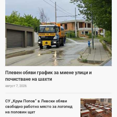
Плевен обяви график за миене улици и
почистване на шахти
август 7, 2026
СУ „Крум Попов“ в Левски обяви
свободно работно място за логопед
на половин щат