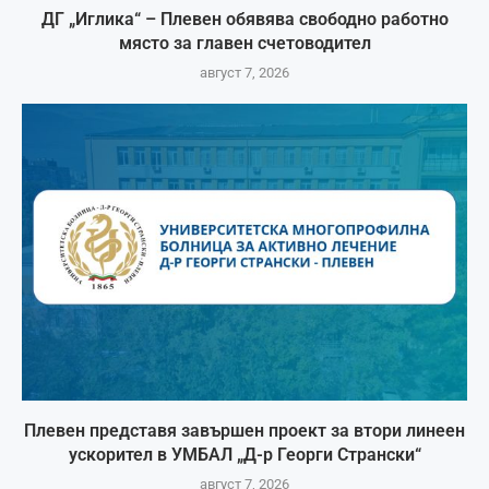
ДГ „Иглика“ – Плевен обявява свободно работно
място за главен счетоводител
август 7, 2026
Плевен представя завършен проект за втори линеен
ускорител в УМБАЛ „Д-р Георги Странски“
август 7, 2026