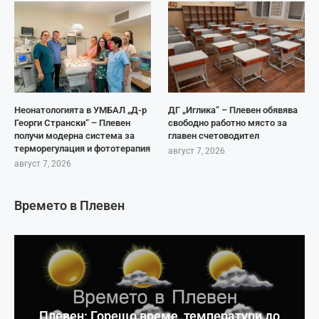
Неонатологията в УМБАЛ „Д-р
ДГ „Иглика“ – Плевен обявява
Георги Странски“ – Плевен
свободно работно място за
получи модерна система за
главен счетоводител
терморегулация и фототерапия
август 7, 2026
август 7, 2026
Времето в Плевен
Плевен: Горещо време, температури до