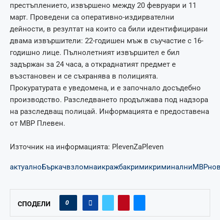
престъплението, извършено между 20 февруари и 11
март. Проведени са оперативно-издирвателни
дейности, в резултат на които са били идентифицирани
двама извършители: 22-годишен мъж в съучастие с 16-
годишно лице. Пълнолетният извършител е бил
задържан за 24 часа, а откраднатият предмет е
възстановен и се съхранява в полицията.
Прокуратурата е уведомена, и е започнало досъдебно
производство. Разследването продължава под надзора
на разследващ полицай. Информацията е предоставена
от МВР Плевен.
Източник на информацията: PlevenZaPleven
актуално
Бъркач
взломна
и
кражба
крими
криминални
МВР
но
0
СПОДЕЛИ