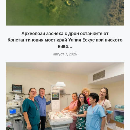
Археолози заснеха с дрон останките от
Константиновия мост край Улпия Ескус при ниското
ниво...
август 7, 2026