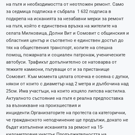
на пътя и необходимостта от неотложен ремонт. Само
за седмица подписка е събрала 1 632 подписа в
подкрепа на исканията за незабавни мерки за ремонт
на пътя, който е единствена връзка на жителите на
селата Милковица, Долни Вит и Сомовит с общинския и
областния център и съответно е единствен достъп до
тях на обществения транспорт, колите на спешна
помощ, пожарната и социален патронаж, ученическите
автобуси. Трафикът допълнително се натоварва от
тежките камиони, пътуващи от и за пристанище
Сомовит. Към момента цялата отсечка е осеяна с дупки,
някои от които с диаметър над 2 метра и дълбочина над
25см. Има участъци, на които изцяло липсва настилка.
Актуалното състояние на пътя е реална предпоставка
за възникване на произшествия и
инциденти.Организаторите на протеста са категорични,
че гражданското неподчинение ще продължи, докато не
бъдат изпълнени исканията за ремонт на 15-
километровия участък.Продължителността на