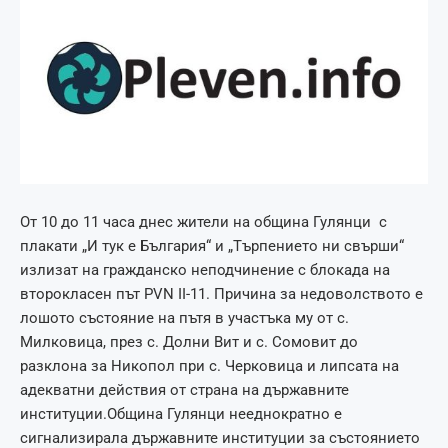
От 10 до 11 часа днес жители на община Гулянци с
плакати „И тук е България“ и „Търпението ни свърши“
излизат на гражданско неподчинение с блокада на
второкласен път PVN II-11. Причина за недоволството е
лошото състояние на пътя в участъка му от с.
Милковица, през с. Долни Вит и с. Сомовит до
разклона за Никопол при с. Черковица и липсата на
адекватни действия от страна на държавните
институции.Община Гулянци нееднократно е
сигнализирала държавните институции за състоянието