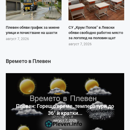
Плевен обяви график за миене
СУ „Крум Попов“ в Левски
улици и почистване на шахти
обяви свободно работно място
за логопед на половин щат
август 7, 2026
август 7, 2026
Времето в Плевен
Плевен: Горещо време, температури до
36° и кратки...
август 7, 2026