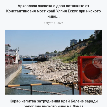
Археолози заснеха с дрон останките от
Константиновия мост край Улпия Ескус при ниското
ниво...
август 7, 2026
Кораб изпитва затруднения край Белене заради
рекордно ниското ниво на Дунав