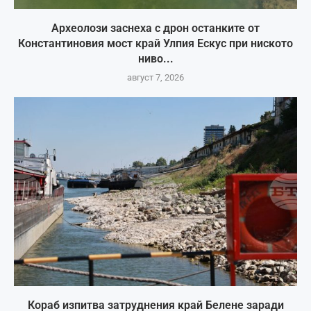
Археолози заснеха с дрон останките от
Константиновия мост край Улпия Ескус при ниското
ниво...
август 7, 2026
Кораб изпитва затруднения край Белене заради