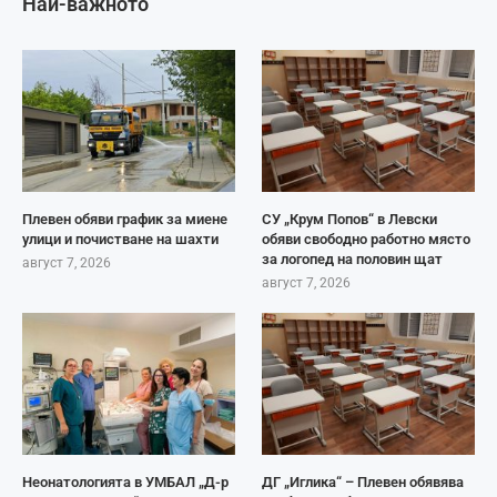
Най-важното
Плевен обяви график за миене
СУ „Крум Попов“ в Левски
улици и почистване на шахти
обяви свободно работно място
за логопед на половин щат
август 7, 2026
август 7, 2026
Неонатологията в УМБАЛ „Д-р
ДГ „Иглика“ – Плевен обявява