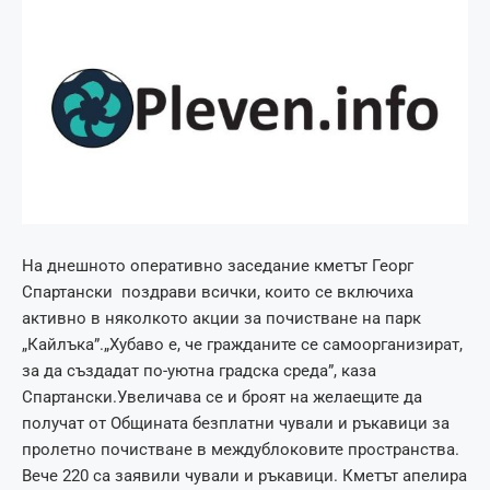
На днешното оперативно заседание кметът Георг
Спартански поздрави всички, които се включиха
активно в няколкото акции за почистване на парк
„Кайлъка”.„Хубаво е, че гражданите се самоорганизират,
за да създадат по-уютна градска среда”, каза
Спартански.Увеличава се и броят на желаещите да
получат от Общината безплатни чували и ръкавици за
пролетно почистване в междублоковите пространства.
Вече 220 са заявили чували и ръкавици. Кметът апелира