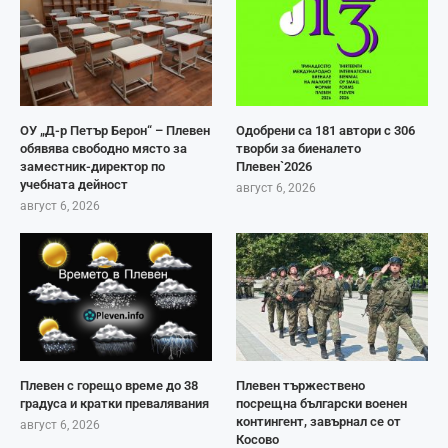
ОУ „Д-р Петър Берон“ – Плевен
Одобрени са 181 автори с 306
обявява свободно място за
творби за биеналето
заместник-директор по
Плевен`2026
учебната дейност
август 6, 2026
август 6, 2026
Плевен с горещо време до 38
Плевен тържествено
градуса и кратки превалявания
посрещна български военен
контингент, завърнал се от
август 6, 2026
Косово