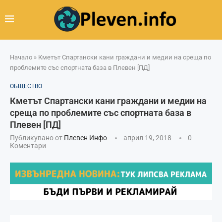
Начало
»
Кметът Спартански кани граждани и медии на среща по
проблемите със спортната база в Плевен [ПД]
ОБЩЕСТВО
Кметът Спартански кани граждани и медии на
среща по проблемите със спортната база в
Плевен [ПД]
Публикувано от
Плевен Инфо
април 19, 2018
0
Коментари