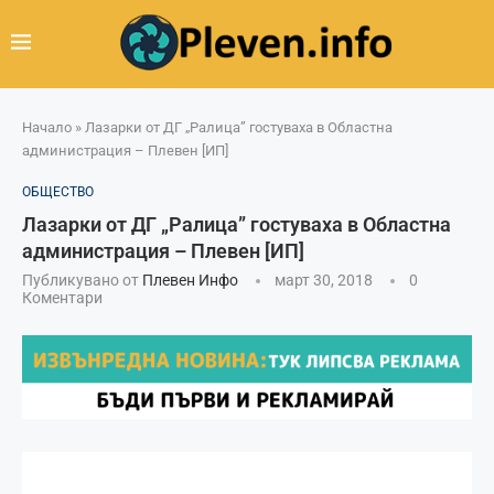
Начало
»
Лазарки от ДГ „Ралица” гостуваха в Областна
администрация – Плевен [ИП]
ОБЩЕСТВО
Лазарки от ДГ „Ралица” гостуваха в Областна
администрация – Плевен [ИП]
Публикувано от
Плевен Инфо
март 30, 2018
0
Коментари