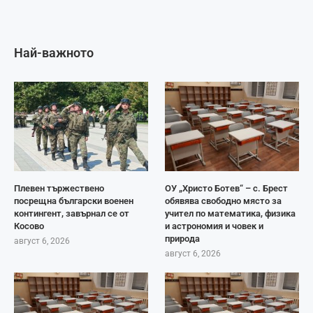
Най-важното
Плевен тържествено
ОУ „Христо Ботев“ – с. Брест
посрещна български военен
обявява свободно място за
контингент, завърнал се от
учител по математика, физика
Косово
и астрономия и човек и
природа
август 6, 2026
август 6, 2026