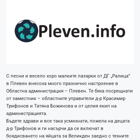
С песни и весело хоро малките лазарки от ДГ „Ралица”
в Плевен внесоха много празнично настроение в
Областна администрация – Плевен. Те бяха посрещнати
от заместник – областните управители д-р Красимир
Трифонов и Татяна Божинова и от целия екип на
администрацията.
Бъдете здрави и все така усмихнати, пожела на децата
д-р Трифонов и ги насърчи да се включат в
боядисването на яйцата за Великден заедно с техните