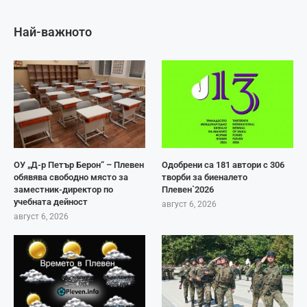
Най-важното
ОУ „Д-р Петър Берон“ – Плевен
Одобрени са 181 автори с 306
обявява свободно място за
творби за биеналето
заместник-директор по
Плевен`2026
учебната дейност
август 6, 2026
август 6, 2026