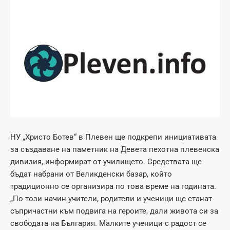
НУ „Христо Ботев“ в Плевен ще подкрепи инициативата
за създаване на паметник на Девета пехотна плевенска
дивизия, информират от училището. Средствата ще
бъдат набрани от Великденски базар, който
традиционно се организира по това време на годината.
„По този начин учители, родители и ученици ще станат
съпричастни към подвига на героите, дали живота си за
свободата на България. Малките ученици с радост се