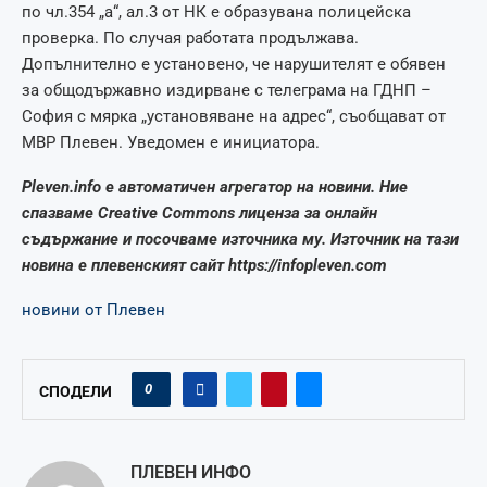
по чл.354 „а“, ал.3 от НК е образувана полицейска
проверка. По случая работата продължава.
Допълнително е установено, че нарушителят е обявен
за общодържавно издирване с телеграма на ГДНП –
София с мярка „установяване на адрес“, съобщават от
МВР Плевен. Уведомен е инициатора.
Pleven.info е автоматичен агрегатор на новини. Ние
спазваме Creative Commons лиценза за онлайн
съдържание и посочваме източника му. Източник на тази
новина е плевенският сайт https://infopleven.com
новини от Плевен
0
СПОДЕЛИ
ПЛЕВЕН ИНФО