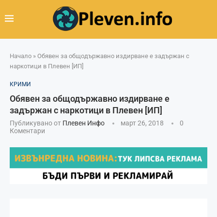
Начало
»
Обявен за общодържавно издирване е задържан с
наркотици в Плевен [ИП]
КРИМИ
Обявен за общодържавно издирване е
задържан с наркотици в Плевен [ИП]
Публикувано от
Плевен Инфо
март 26, 2018
0
Коментари