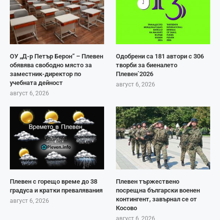
ОУ „Д-р Петър Берон“ – Плевен
Одобрени са 181 автори с 306
обявява свободно място за
творби за биеналето
заместник-директор по
Плевен`2026
учебната дейност
август 6, 2026
август 6, 2026
Плевен с горещо време до 38
Плевен тържествено
градуса и кратки превалявания
посрещна български военен
контингент, завърнал се от
август 6, 2026
Косово
август 6, 2026