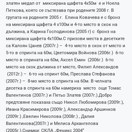
златен медал от миксирана щафета 4х50м е и Ноела
Петкова, която се състезава при родените 2008 г. В
групата на родените 2005 г. Елина Ковачева е с бронз
на миксирана щафета 4 х100м и 4-то място в скок на
дължина, а Карина Господинова (2005 г) с бронз на
миксирана щафета 4х100м.С призови места в десетките
са Калоян Цанев (2007г.) – 4-то място в скок от място и
5-то в спринта на 60м, Цветомира Войнова (2006г.) 6-то
място в сприната на 60м, Аксел Емин (2006г.) 6-то
място на скок дължина от място, Филип Александов
(2012г.) – 6-то на спринт 60м, Преслава Стефанова
(2007г.) – 8-мо място в спринта на 60м. В челната
десетка в спринта на 60м намериха място още Томас
Валентинов (2007г.) и Петьо Златев (2007г.).Добро
предтсвяне показаха също Никол Любомирова (2009г.),
Ивана Красимирова (2009г.), Александър Аршинков
(2009г.) ,Евелин Николова (2008г.) , Далия
Валентинова(2007г.) и Мелиса Архангелова
(2005г.).Снимки: СКЛА „Феникс 2004“