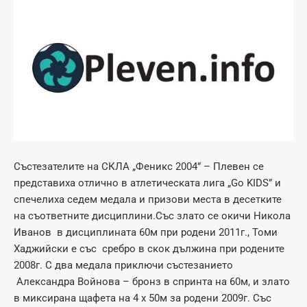
Състезателите на СКЛА „Феникс 2004” – Плевен се
представиха отлично в атлетическата лига „Go KIDS” и
спечелиха седем медала и призови места в десетките
на съответните дисциплини.Със злато се окичи Никола
Иванов в дисциплината 60м при родени 2011г., Томи
Хаджийски е със сребро в скок дължина при родените
2008г. С два медала приключи състезанието
Александра Войнова – бронз в спринта на 60м, и злато
в миксирана щафета на 4 х 50м за родени 2009г. Със