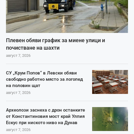
Плевен обяви график за миене улици и
почистване на шахти
август 7, 2026
СУ „Крум Попов“ в Левски обяви
свободно работно място за логопед
на половин щат
август 7, 2026
Археолози заснеха с дрон останките
от Константиновия мост край Улпия
Ескус при ниското ниво на Дунав
август 7, 2026