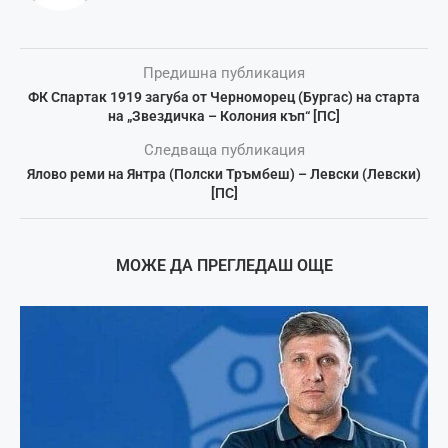
Предишна публикация
ФК Спартак 1919 загуба от Черноморец (Бургас) на старта
на „Звездичка – Колония къп“ [ПС]
Следваща публикация
Ялово реми на Янтра (Полски Тръмбеш) – Левски (Левски)
[ПС]
МОЖЕ ДА ПРЕГЛЕДАШ ОЩЕ