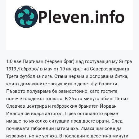
1:0 взе Партизан (Червен бряг) над гостуващия му Янтра
1919 /Габрово/ в мач от 19-ия кръг на Северозападната
Трета футболна лига. Стана нервна и оспорвана битка,
която домакините завършиха с девет футболисти.
Първото полувреме бе равностойно, като гостите
повече владееха топката. В 26-ата минута обаче Петьо
Славчев центрира и габровския бранител Йордан
Иванов си вкара автогол. През останалото време
имаше по няколко ситуации пред двете врати. След
почивката габровлии натиснаха. Имаха шансове да
изравнят, но не успяха. В последните десетина минути