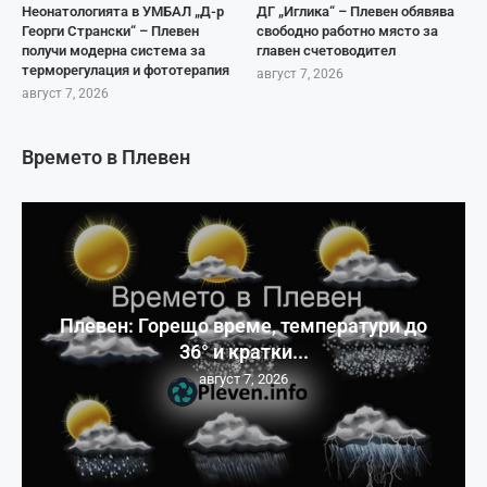
Неонатологията в УМБАЛ „Д-р
ДГ „Иглика“ – Плевен обявява
Георги Странски“ – Плевен
свободно работно място за
получи модерна система за
главен счетоводител
терморегулация и фототерапия
август 7, 2026
август 7, 2026
Времето в Плевен
Плевен: Горещо време, температури до
36° и кратки...
август 7, 2026