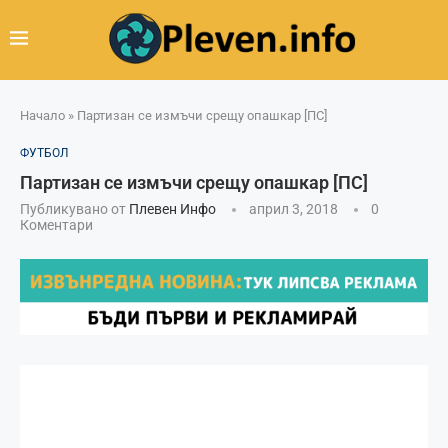
Начало
»
Партизан се измъчи срещу опашкар [ПС]
ФУТБОЛ
Партизан се измъчи срещу опашкар [ПС]
Публикувано от
Плевен Инфо
април 3, 2018
0
Коментари