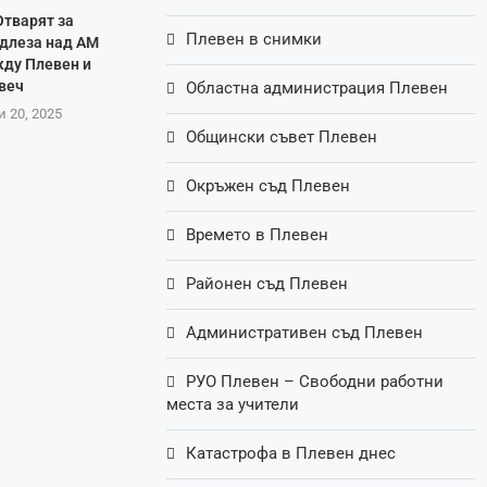
Отварят за
Плевен в снимки
длеза над АМ
жду Плевен и
веч
Областна администрация Плевен
 20, 2025
Общински съвет Плевен
Окръжен съд Плевен
Времето в Плевен
Районен съд Плевен
Административен съд Плевен
РУО Плевен – Свободни работни
места за учители
Катастрофа в Плевен днес