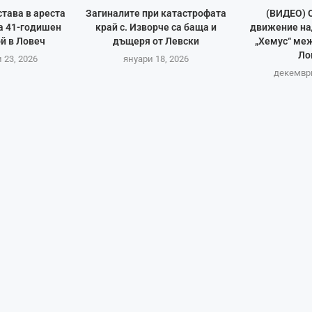
тава в ареста
Загиналите при катастрофата
(ВИДЕО) 
а 41-годишен
край с. Изворче са баща и
движение на
й в Ловеч
дъщеря от Левски
„Хемус“ ме
Ло
 23, 2026
януари 18, 2026
декември