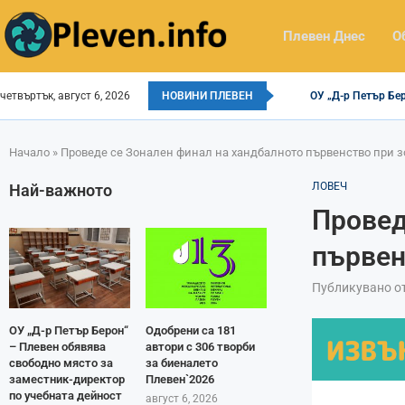
Плевен Днес
О
четвъртък, август 6, 2026
НОВИНИ ПЛЕВЕН
ОУ „Д-р Петър Бе
Начало
»
Проведе се Зонален финал на хандбалното първенство при зо
ЛОВЕЧ
Най-важното
Провед
първен
Публикувано о
ОУ „Д-р Петър Берон“
Одобрени са 181
– Плевен обявява
автори с 306 творби
свободно място за
за биеналето
заместник-директор
Плевен`2026
по учебната дейност
август 6, 2026