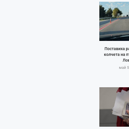
Поставиха р
колчета на п
Ло
май 5