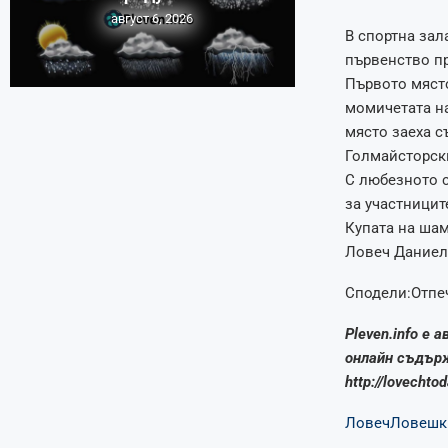
август 6, 2026
В спортна зал
първенство пр
Първото място
момичетата на
място заеха с
Голмайсторски
С любезното с
за участницит
Купата на шам
Ловеч Даниел
Сподели:Отпе
Pleven.info е 
онлайн съдърж
http://lovechto
Ловеч
Ловешк