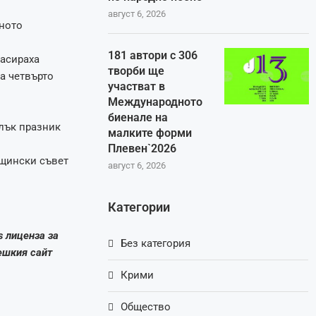
август 6, 2026
лното
181 автори с 306
ласираха
творби ще
 а четвърто
участват в
Международното
.
биенале на
лък празник
малките форми
Плевен`2026
бщински съвет
август 6, 2026
Категории
s лиценза за
Без категория
ешкия сайт
Крими
Общество