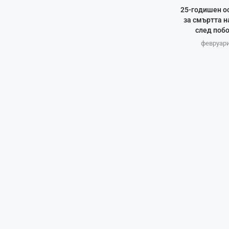
25-годишен ос
за смъртта н
след побо
февруари