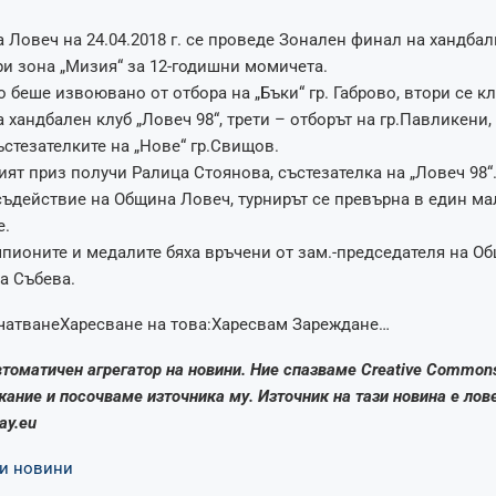
а Ловеч на 24.04.2018 г. се проведе Зонален финал на хандба
и зона „Мизия“ за 12-годишни момичета.
 беше извоювано от отбора на „Бъки“ гр. Габрово, втори се к
 хандбален клуб „Ловеч 98“, трети – отборът на гр.Павликени,
ъстезателките на „Нове“ гр.Свищов.
ят приз получи Ралица Стоянова, състезателка на „Ловеч 98“
ъдействие на Община Ловеч, турнирът се превърна в един ма
е.
пионите и медалите бяха връчени от зам.-председателя на О
а Събева.
чатванеХаресване на това:Харесвам Зареждане…
автоматичен агрегатор на новини. Ние спазваме Creative Common
ание и посочваме източника му. Източник на тази новина е лов
day.eu
и новини