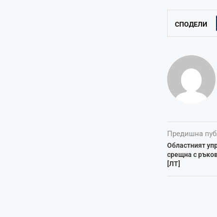
СПОДЕЛИ
Предишна пуб
Областният упр
срещна с ръко
[ЛТ]