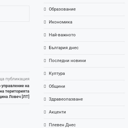
Образование
Икономика
Най-важното
България днес
Последни новини
Култура
ща публикация
о управление на
Общини
 на територията
щина Ловеч [ЛТ]
Здравеопазване
Акценти
Плевен Днес