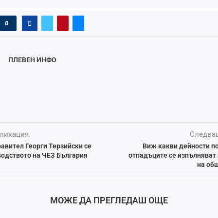
0
ПЛЕВЕН ИНФО
ликация
Следва
авител Георги Терзийски се
Виж какви дейности п
водството на ЧЕЗ България
отпадъците се изпълняват
на об
МОЖЕ ДА ПРЕГЛЕДАШ ОЩЕ