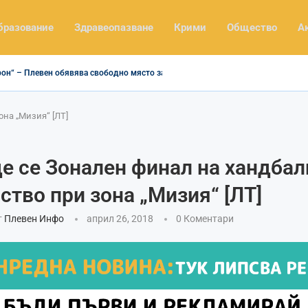
бразование
Здравеопазване
Крими
Общество
А
рон“ – Плевен обявява свободно място за заместник-директор...
на „Мизия“ [ЛТ]
е се Зонален финал на хандбал
ство при зона „Мизия“ [ЛТ]
т
Плевен Инфо
април 26, 2018
0 Коментари