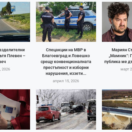
азделителни
Спецакции на МВР в
Мариян С
ътя Плевен –
Благоевград и Ловешко
„Мамник“: 
веч
срещу конвенционалната
публика ме д
престъпност и изборни
, 2026
март 2
нарушения, иззети...
април 15, 2026