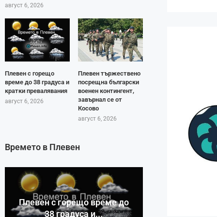
август 6, 2026
Плевен с горещо
Плевен тържествено
време до 38 градуса и
посрещна български
кратки превалявания
военен контингент,
завърнал се от
август 6, 2026
Косово
август 6, 2026
Времето в Плевен
Плевен с горещо време до
38 градуса и...