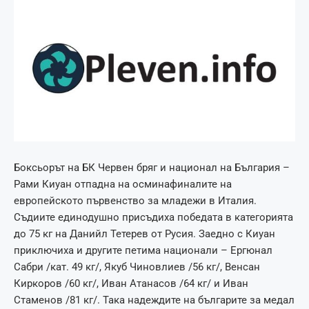
Боксьорът на БК Червен бряг и национал на България –
Рами Киуан отпадна на осминафиналите на
европейското първенство за младежи в Италия.
Съдиите единодушно присъдиха победата в категорията
до 75 кг на Данийл Тетерев от Русия. Заедно с Киуан
приключиха и другите петима национали – Ергюнал
Сабри /кат. 49 кг/, Якуб Чиновлиев /56 кг/, Венсан
Киркоров /60 кг/, Иван Атанасов /64 кг/ и Иван
Стаменов /81 кг/. Така надеждите на българите за медал