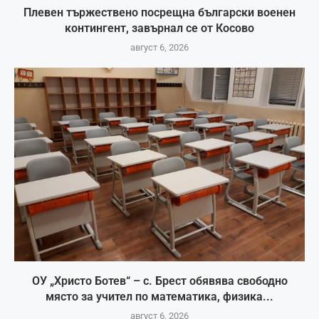
Плевен тържествено посрещна български военен
контингент, завърнал се от Косово
август 6, 2026
ОУ „Христо Ботев“ – с. Брест обявява свободно
място за учител по математика, физика...
август 6, 2026