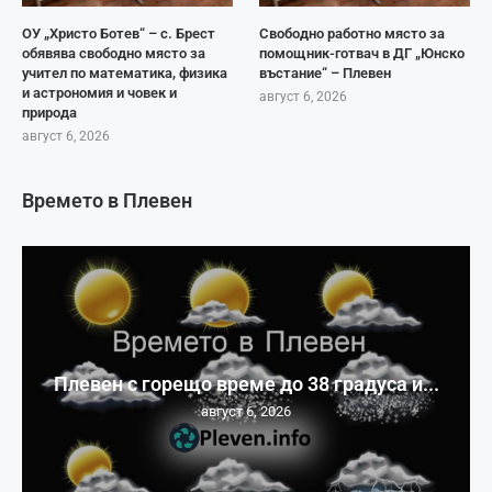
ОУ „Христо Ботев“ – с. Брест
Свободно работно място за
обявява свободно място за
помощник-готвач в ДГ „Юнско
учител по математика, физика
въстание“ – Плевен
и астрономия и човек и
август 6, 2026
природа
август 6, 2026
Времето в Плевен
Плевен с горещо време до 38 градуса и...
август 6, 2026