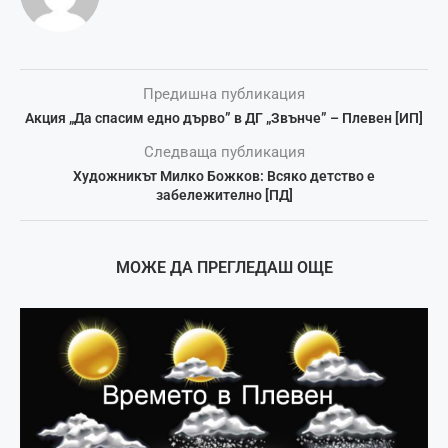
Предишна публикация
Акция „Да спасим едно дърво” в ДГ „Звънче” – Плевен [ИП]
Следваща публикация
Художникът Милко Божков: Всяко детство е
забележително [ПД]
МОЖЕ ДА ПРЕГЛЕДАШ ОЩЕ