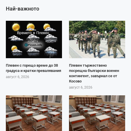
Най-важното
Плевен с горещо време до 38
Плевен тържествено
градуса и кратки превалявания
посрещна български военен
контингент, завърнал се от
август 6, 2026
Косово
август 6, 2026