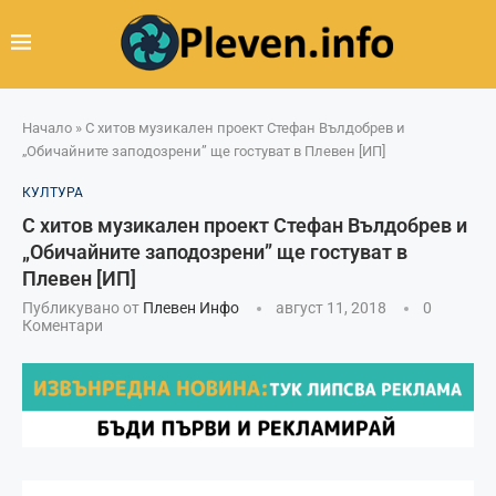
Начало
»
С хитов музикален проект Стефан Вълдобрев и
„Обичайните заподозрени” ще гостуват в Плевен [ИП]
КУЛТУРА
С хитов музикален проект Стефан Вълдобрев и
„Обичайните заподозрени” ще гостуват в
Плевен [ИП]
Публикувано от
Плевен Инфо
август 11, 2018
0
Коментари