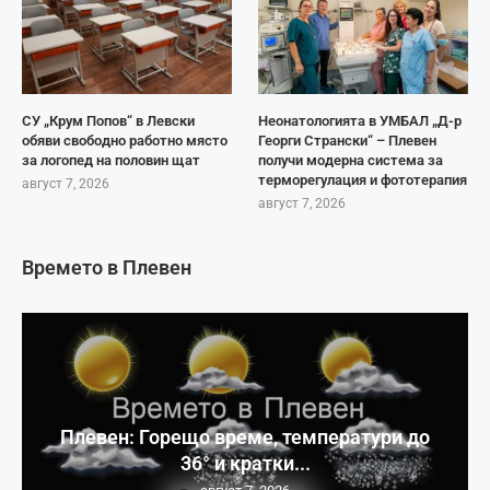
СУ „Крум Попов“ в Левски
Неонатологията в УМБАЛ „Д-р
обяви свободно работно място
Георги Странски“ – Плевен
за логопед на половин щат
получи модерна система за
терморегулация и фототерапия
август 7, 2026
август 7, 2026
Времето в Плевен
Плевен: Горещо време, температури до
36° и кратки...