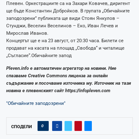
Плевен. Оркестрациите са на Захари Ковачев, диригент
ще бъде Константин Добройков. В групата „Обичайните
заподозрени” публиката ще види Стоян Янкулов –
Стунджи, Веселин Веселинов – Еко, Иван Лечев и
Мирослав Иванов.
Концертът ще е на 23 август, от 20:30 часа. Билети се
продават на касата на площад „Свобода“ и читалище
„Съгласие“.Обичайните запод
Pleven.info е автоматичен агрегатор на новини. Ние
спазваме Creative Commons лиценза за онлайн
съдържание и посочваме източника му. Източник на тази
новина е плевенският сайт https://infopleven.com
"Обичайните заподозрени"
0
СПОДЕЛИ