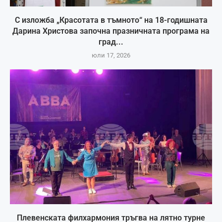
С изложба „Красотата в тъмното“ на 18-годишната
Дарина Христова започна празничната програма на
град...
юли 17, 2026
Плевенската филхармония тръгва на лятно турне