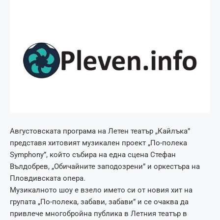
Августовската програма на Летен театър „Кайлъка”
представя хитовият музикален проект „По-полека
Symphony”, който събира на една сцена Стефан
Вълдобрев, „Обичайните заподозрени” и оркестъра на
Пловдивската опера.
Музикалното шоу е взело името си от новия хит на
групата „По-полека, забави, забави” и се очаква да
привлече многобройна публика в Летния театър в