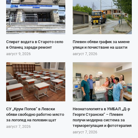
Спират водата в Старото село
Плевен обяви график за миене
в Опанец заради ремонт
улици и почистване на шахти
август 9, 2026
август 7, 2026
СУ „Крум Попов“ в Левски
Неонатологията в УМБАЛ „Д-р
обяви свободно работно място
Георги Странски“ – Плевен
за логопед на половин щат
получи модерна система за
терморегулация и фототерапия
август 7, 2026
август 7, 2026