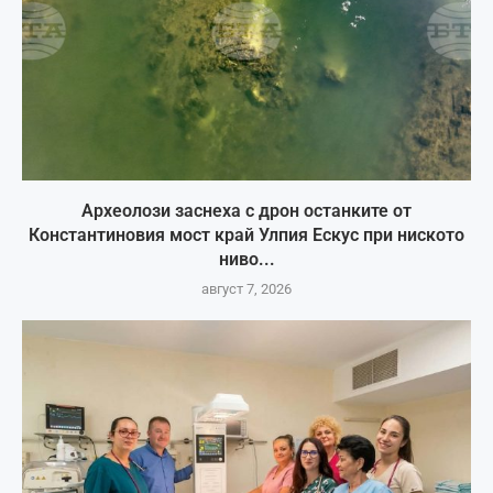
Археолози заснеха с дрон останките от
Константиновия мост край Улпия Ескус при ниското
ниво...
август 7, 2026