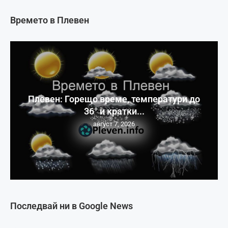
Времето в Плевен
Плевен: Горещо време, температури до
36° и кратки...
август 7, 2026
Последвай ни в Google News