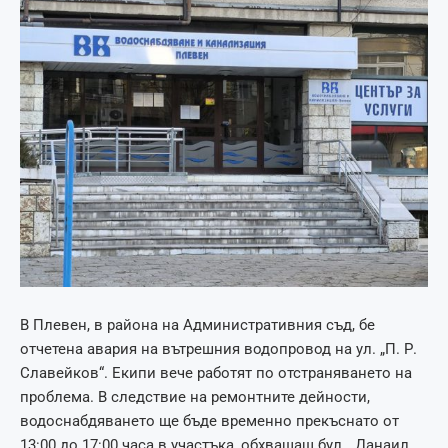
В Плевен, в района на Административния съд, бе
отчетена авария на вътрешния водопровод на ул. „П. Р.
Славейков“. Екипи вече работят по отстраняването на
проблема. В следствие на ремонтните дейности,
водоснабдяването ще бъде временно прекъснато от
13:00 до 17:00 часа в участъка, обхващащ бул. „Данаил