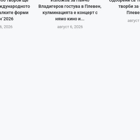
306 творби ще
Изложба за Панчо
Одобрени са 1
еждународното
Владигеров гостува в Плевен,
творби за
алките форми
кулминацията е концерт с
Плеве
н`2026
нямо кино и...
август
6, 2026
август 6, 2026