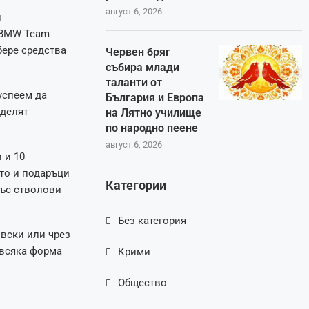
август 6, 2026
и
 BMW Team
бере средства
Червен бряг
събира млади
таланти от
успеем да
България и Европа
оделят
на Лятно училище
по народно пеене
август 6, 2026
 и 10
то и подаръци
Категории
със стволови
Без категория
овски или чрез
о всяка форма
Крими
Общество