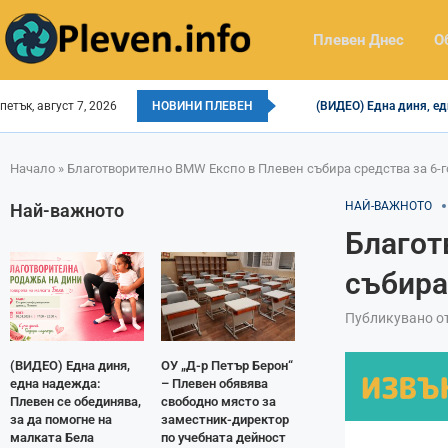
Плевен Днес
О
петък, август 7, 2026
НОВИНИ ПЛЕВЕН
(ВИДЕО) Една диня, ед
Начало
»
Благотворително BMW Експо в Плевен събира средства за 6-
НАЙ-ВАЖНОТО
Най-важното
Благот
събира
Публикувано о
(ВИДЕО) Една диня,
ОУ „Д-р Петър Берон“
една надежда:
– Плевен обявява
Плевен се обединява,
свободно място за
за да помогне на
заместник-директор
малката Бела
по учебната дейност