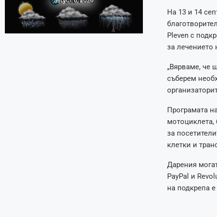
август 6, 2026
На 13 и 14 се
благотворите
Pleven с подк
за лечението 
„Вярваме, че 
съберем необх
организаторит
Програмата на
мотоциклета, 
за посетители
клетки и тран
Дарения могат
PayPal и Revo
на подкрепа е