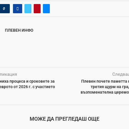
0
ПЛЕВЕН ИНФО
ликация
Следва
ниха процеса и сроковете за
Плевен почете паметта 
врото от 2026 г. с участието
третия щурм на гра
възпоменателна церемо
МОЖЕ ДА ПРЕГЛЕДАШ ОЩЕ