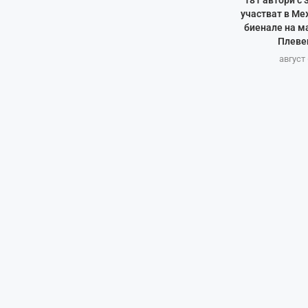
181 автори с 
участват в М
биенале на м
Плеве
август 