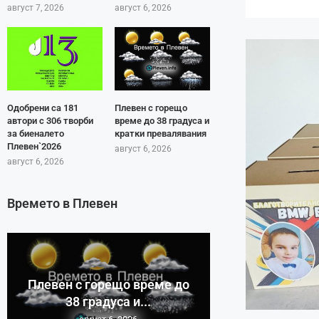
август 7, 2026
август 6, 2026
Одобрени са 181
Плевен с горещо
автори с 306 творби
време до 38 градуса и
за биеналето
кратки превалявания
Плевен`2026
август 6, 2026
август 6, 2026
Времето в Плевен
Плевен с горещо време до
38 градуса и...