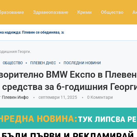
бразование
Здравеопазване
Крими
Общество
А
на надежда: Плевен се обединява, за да помогне...
годишния Георги.
ОБЩЕСТВО
ПЛЕВЕН ДНЕС
ПОСЛЕДНИ НОВИНИ
ворително BMW Експо в Плевен
 средства за 6-годишния Георги
т
Плевен Инфо
септември 11, 2025
0 Коментари