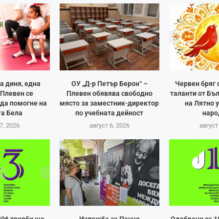
а диня, една
ОУ „Д-р Петър Берон“ –
Червен бряг
Плевен се
Плевен обявява свободно
таланти от Бъ
 да помогне на
място за заместник-директор
на Лятно 
а Бела
по учебната дейност
наро
7, 2026
август 6, 2026
август