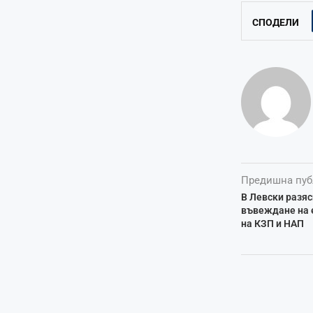
СПОДЕЛИ
Предишна пуб
В Левски разяс
въвеждане на е
на КЗП и НАП