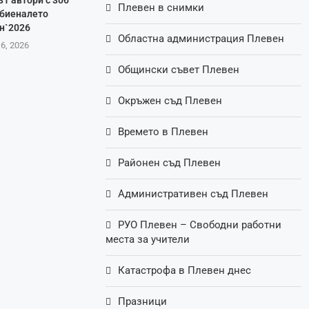
81 автори с 306
Плевен в снимки
 биеналето
н`2026
Областна администрация Плевен
 6, 2026
Общински съвет Плевен
Окръжен съд Плевен
Времето в Плевен
Районен съд Плевен
Административен съд Плевен
РУО Плевен – Свободни работни
места за учители
Катастрофа в Плевен днес
Празници