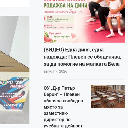
(ВИДЕО) Една диня, една
надежда: Плевен се обединява,
за да помогне на малката Бела
август 7, 2026
ОУ „Д-р Петър
Берон“ – Плевен
обявява свободно
място за
заместник-
директор по
учебната дейност