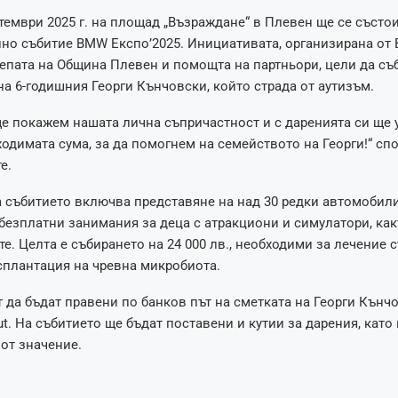
птември 2025 г. на площад „Възраждане“ в Плевен ще се състо
лно събитие BMW Експо’2025. Инициативата, организирана от
репата на Община Плевен и помощта на партньори, цели да съ
на 6-годишния Георги Кънчовски, който страда от аутизъм.
ще покажем нашата лична съпричастност и с даренията си ще 
одимата сума, за да помогнем на семейството на Георги!“ сп
е.
 събитието включва представяне на над 30 редки автомобили
безплатни занимания за деца с атракциони и симулатори, как
те. Целта е събирането на 24 000 лв., необходими за лечение 
сплантация на чревна микробиота.
 да бъдат правени по банков път на сметката на Георги Кънч
lut. На събитието ще бъдат поставени и кутии за дарения, кат
 от значение.