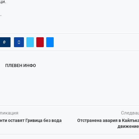
ци.
.
0
ПЛЕВЕН ИНФО
ликация
Следва
ти оставят Гривица без вода
Отстранена авария в Кайлък
движениет