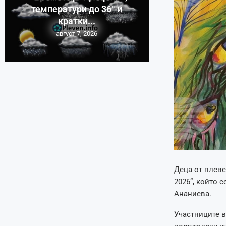
температури до 36° и
кратки...
август 7, 2026
Деца от плеве
2026“, който 
Ананиева.
Участниците в