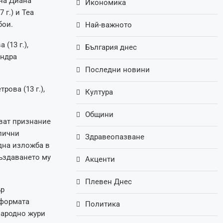
 на Диана
Икономика
 г.) и Теа
бои.
Най-важното
 (13 г.),
България днес
андра
Последни новини
рова (13 г.),
Култура
Общини
ават признание
лични
Здравеопазване
дна изложба в
създаването му
Акценти
Плевен Днес
ър
атформата
Политика
народно жури