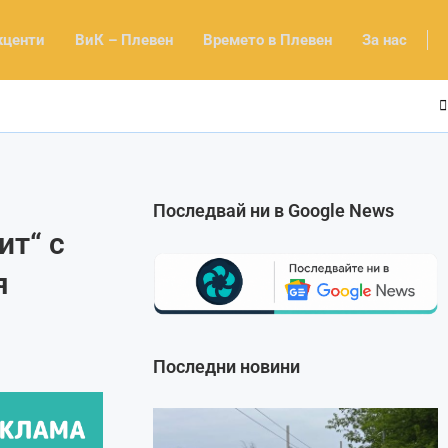
кценти
ВиК – Плевен
Времето в Плевен
За нас
Последвай ни в Google News
ит“ с
я
Последни новини