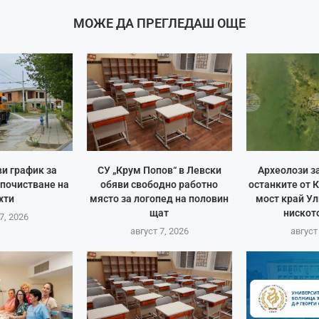
МОЖЕ ДА ПРЕГЛЕДАШ ОЩЕ
и график за
СУ „Крум Попов“ в Левски
Археолози з
 почистване на
обяви свободно работно
останките от 
хти
място за логопед на половин
мост край Ул
щат
ниското
7, 2026
август 7, 2026
август