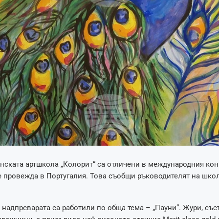
нската артшкола „Колорит“ са отличени в международния кон
се провежда в Португалия. Това съобщи ръководителят на шко
 надпреварата са работили по обща тема – „Пауни“. Жури, със