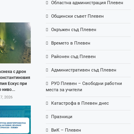
Областна администрация Плевен
Общински съвет Плевен
Окръжен съд Плевен
Времето в Плевен
Районен съд Плевен
Административен съд Плевен
аснеха с дрон
Константиновия
РУО Плевен – Свободни работни
пия Ескус при
 ниво...
места за учители
 7, 2026
Катастрофа в Плевен днес
Празници
ВиК – Плевен