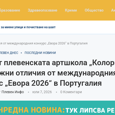
бразование
Здравеопазване
Крими
Общество
А
за миене улици и почистване на шахти
я от международния конкурс „Евора 2026“ в Португалия
ЛЕВЕН ДНЕС
ПОСЛЕДНИ НОВИНИ
т плевенската артшкола „Колор
жни отличия от международни
с „Евора 2026“ в Португалия
т
Плевен Инфо
юли 7, 2026
0 Коментари