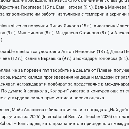
удожници, е присъдило най-високото отличие Merit class gold
 Кристина Георгиева (15 г.), Ема Негоева (9 г.), Ваяна Минчева (7
) за живописните им работи, изпълнени с темперни и акрилни 
class silver са получили Лилия Янкова (15 г.), Анастасия Илиева
а (9 г.), Миа Нинова (8 г.), Магдалена Стоянова (8 г.) и Алекс
).
urable mention са удостоени Антон Неновски (13 г.), Даная Пет
ева (12 г.), Калина Бързашка (9 г.) и Божидара Тоновска (8 г.).
ляза, че за пореден път творбите на децата от Плевен получ
Евора, където хиляди произведения на деца и младежи от раз
еняват, награждават и подбират за представяне в междунаро
. По думите ѝ артшкола „Колорит“ участва в конкурса още от 
те е утвърдила силно присъствие и висока оценка.
есец Майя Ананиева е била отличена и с наградата „Най-доб
рт учител за 2026“ (International Best Art Teacher 2026) от пл
 School – Бангладеш, като признанието е присъдено от между