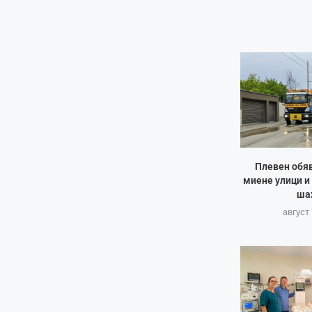
Плевен обяв
миене улици и
ша
август 