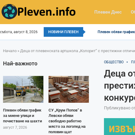
Плевен Днес
О
събота, август 8, 2026
НОВИНИ ПЛЕВЕН
Плевен обяви график 
Начало
»
Деца от плевенската артшкола „Колорит“ с престижни отличи
ОБЩЕСТВО
П
Най-важното
Деца о
прести
конкур
Публикувано о
Плевен обяви график
СУ „Крум Попов“ в
за миене улици и
Левски обяви
почистване на шахти
свободно работно
място за логопед на
август 7, 2026
половин щат