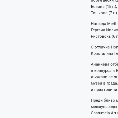
португалски х
Бозова (15 г.),
Тошкова (7 г.
Награда Merit 
Гергана Иванов
Ристовска (6 г.
С отличие Hono
Кристалина Геч
Ананиева отбе
в конкурса в 
държави се оц
музей в града
и през години
Преди близо м
международен а
Charumela Art