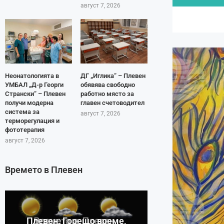
август 7, 2026
Неонатологията в
ДГ „Иглика“ – Плевен
УМБАЛ „Д-р Георги
обявява свободно
Странски“ – Плевен
работно място за
получи модерна
главен счетоводител
система за
август 7, 2026
терморегулация и
фототерапия
август 7, 2026
Времето в Плевен
Плевен: Горещо време,