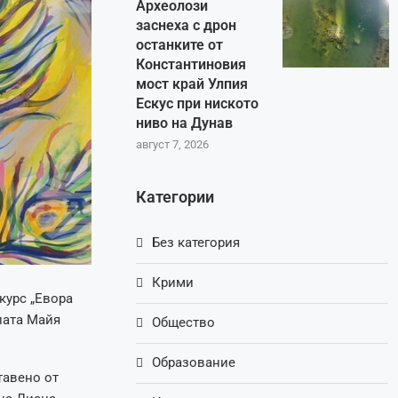
Археолози
заснеха с дрон
останките от
Константиновия
мост край Улпия
Ескус при ниското
ниво на Дунав
август 7, 2026
Категории
Без категория
Крими
курс „Евора
лата Майя
Общество
Образование
тавено от