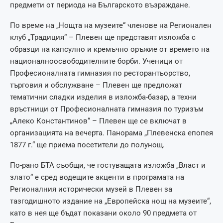
предмети от периода на Българското възраждане.
По време на „Нощта на музеите“ членове на Регионален
клуб „Традиция“ – Плевен ще представят изложба с
образци на капсулно и кремъчно оръжие от времето на
националноосвободителните борби. Ученици от
Професионалната гимназия по ресторантьорство,
търговия и обслужване – Плевен ще предложат
тематични сладки изделия в изложба-базар, а техни
връстници от Професионалната гимназия по туризъм
„Алеко Константинов“ – Плевен ще се включат в
организацията на вечерта. Панорама „Плевенска епопея
1877 г.“ ще приема посетители до полунощ.
По-рано БТА съобщи, че гостуващата изложба „Власт и
злато“ е сред водещите акценти в програмата на
Регионалния исторически музей в Плевен за
тазгодишното издание на „Европейска нощ на музеите“,
като в нея ще бъдат показани около 90 предмета от