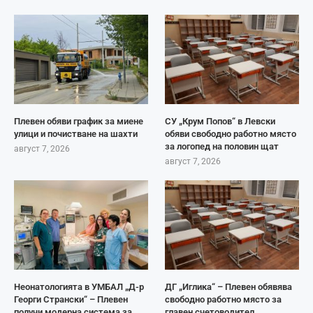
Плевен обяви график за миене
СУ „Крум Попов“ в Левски
улици и почистване на шахти
обяви свободно работно място
за логопед на половин щат
август 7, 2026
август 7, 2026
Неонатологията в УМБАЛ „Д-р
ДГ „Иглика“ – Плевен обявява
Георги Странски“ – Плевен
свободно работно място за
получи модерна система за
главен счетоводител