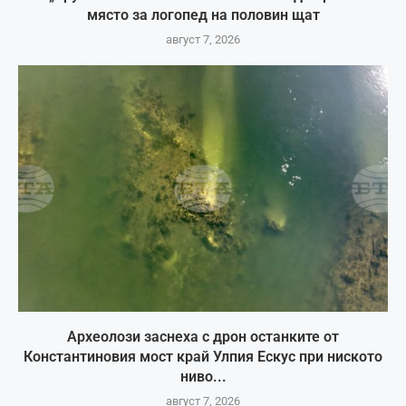
място за логопед на половин щат
август 7, 2026
Археолози заснеха с дрон останките от
Константиновия мост край Улпия Ескус при ниското
ниво...
август 7, 2026