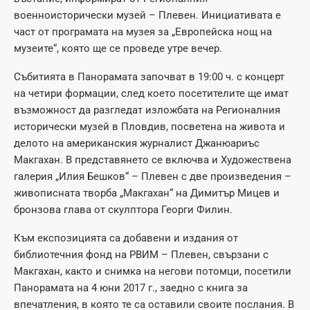
военноисторически музей – Плевен. Инициативата е
част от програмата на музея за „Европейска нощ на
музеите“, която ще се проведе утре вечер.
Събитията в Панорамата започват в 19:00 ч. с концерт
на четири формации, след което посетителите ще имат
възможност да разгледат изложбата на Регионалния
исторически музей в Пловдив, посветена на живота и
делото на американския журналист Джанюариъс
Макгахан. В представянето се включва и Художествена
галерия „Илия Бешков“ – Плевен с две произведения –
живописната творба „Макгахан“ на Димитър Мицев и
бронзова глава от скулптора Георги Филин.
Към експозицията са добавени и издания от
библиотечния фонд на РВИМ – Плевен, свързани с
Макгахан, както и снимка на негови потомци, посетили
Панорамата на 4 юни 2017 г., заедно с книга за
впечатления, в която те са оставили своите послания. В