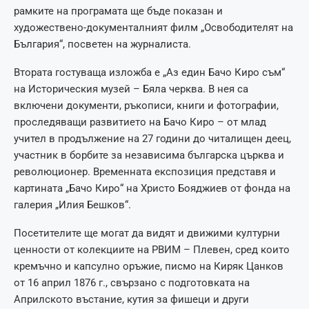
рамките на програмата ще бъде показан и
художествено-документалният филм „Освободителят на
България“, посветен на журналиста.
Втората гостуваща изложба е „Аз един Бачо Киро съм“
на Историческия музей – Бяла черква. В нея са
включени документи, ръкописи, книги и фотографии,
проследяващи развитието на Бачо Киро – от млад
учител в продължение на 27 години до читалищен деец,
участник в борбите за независима българска църква и
революционер. Временната експозиция представя и
картината „Бачо Киро“ на Христо Бояджиев от фонда на
галерия „Илия Бешков“.
Посетителите ще могат да видят и движими културни
ценности от колекциите на РВИМ – Плевен, сред които
кремъчно и капсулно оръжие, писмо на Киряк Цанков
от 16 април 1876 г., свързано с подготовката на
Априлското въстание, кутия за фишеци и други