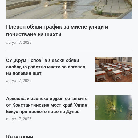
Плевен обяви график за миене улици и
почистване на шахти
август 7, 2026
СУ „Крум Попов“ в Левски обяви
свободно работно място за логопед
на половин щат
август 7, 2026
Археолози заснеха с дрон останките
от Константиновия мост край Улпия
Ескус при ниското ниво на Дунав
август 7, 2026
Категории