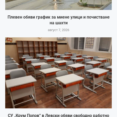
Плевен обяви график за миене улици и почистване
на шахти
август 7, 2026
СУ „Крум Попов“ в Левски обяви свободно работно