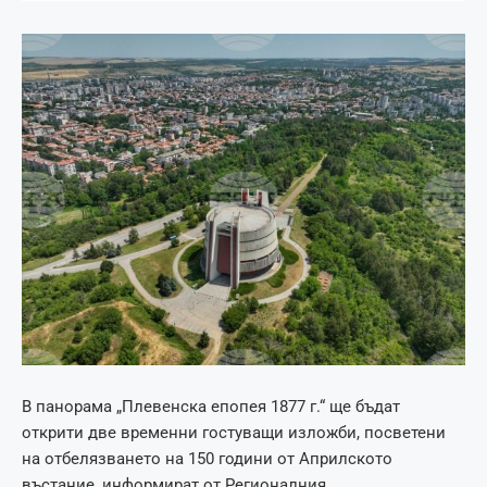
В панорама „Плевенска епопея 1877 г.“ ще бъдат
открити две временни гостуващи изложби, посветени
на отбелязването на 150 години от Априлското
въстание, информират от Регионалния