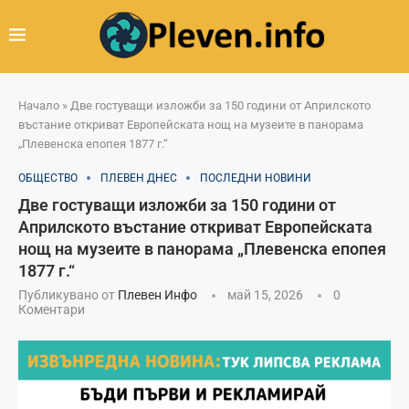
Начало
»
Две гостуващи изложби за 150 години от Априлското
въстание откриват Европейската нощ на музеите в панорама
„Плевенска епопея 1877 г.“
ОБЩЕСТВО
ПЛЕВЕН ДНЕС
ПОСЛЕДНИ НОВИНИ
Две гостуващи изложби за 150 години от
Априлското въстание откриват Европейската
нощ на музеите в панорама „Плевенска епопея
1877 г.“
Публикувано от
Плевен Инфо
май 15, 2026
0
Коментари