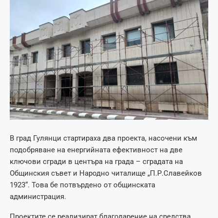
В град Гулянци стартираха два проекта, насочени към
подобряване на енергийната ефективност на две
ключови сгради в центъра на града – сградата на
Общинския съвет и Народно читалище „П.Р.Славейков
1923“. Това бе потвърдено от общинската
администрация.
Проектите се реализират благодарение на средства,