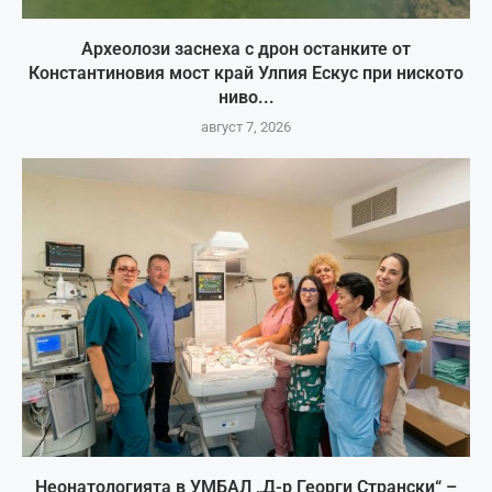
Археолози заснеха с дрон останките от
Константиновия мост край Улпия Ескус при ниското
ниво...
август 7, 2026
Неонатологията в УМБАЛ „Д-р Георги Странски“ –