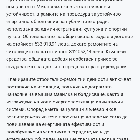
осигурени от Механизма за възстановяване и
устойчивост, в рамките на процедура за устойчиво
енергийно обновление на публичните сгради,
използвани за административни, културни и спортни
нужди. Обновяването на общинската сграда е с договор
на стойност 533 913,91 лева, докато ремонтите на
читалището са на стойност 842 052,44 лева. Към тези
средства, общината добавя и собствен принос за
създаването на достъпна среда за хора с увреждания.
Планираните строително-ремонтни дейности включват
поставяне на изолация, подмяна на дограмата,
нанасяне на външна мазилка и боядисване, както и
изграждане на нови енергоспестяващи климатични
системи. Според кмета на Гулянци Лъчезар Яков,
реализирането на тези проекти ще доведе не само до
повишаване на енергийната ефективност и
подобряване на условията в сградите, но и до
естетическо обновление на централната част на града.