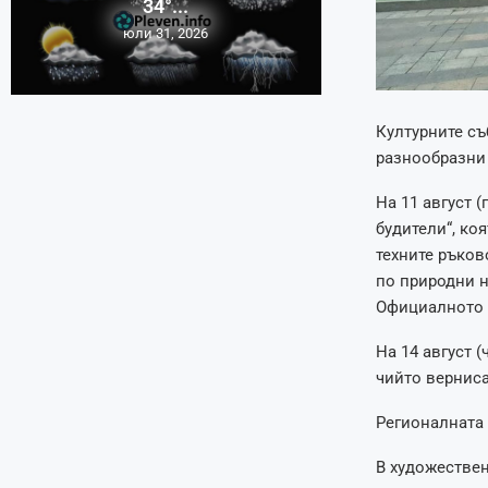
34°...
юли 31, 2026
Културните съ
разнообразни 
На 11 август 
будители“, ко
техните ръков
по природни н
Официалното о
На 14 август 
чийто верниса
Регионалната 
В художествен