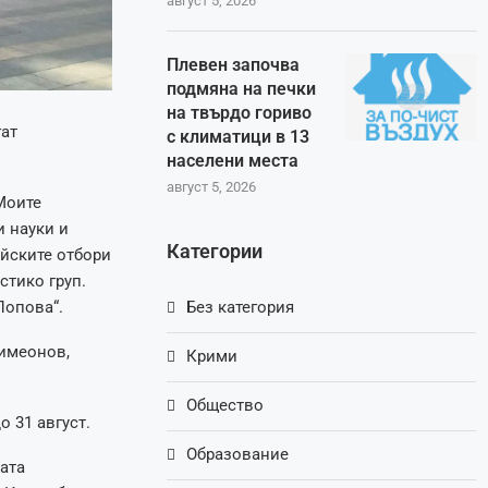
август 5, 2026
Плевен започва
подмяна на печки
на твърдо гориво
гат
с климатици в 13
населени места
август 5, 2026
Моите
и науки и
Категории
йските отбори
стико груп.
Попова“.
Без категория
Симеонов,
Крими
Общество
 31 август.
Образование
ата