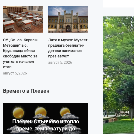
ОУ „Св. св. Кирил и
Лято в музея: Музеят
Методий“ в с.
предлага безплатни
Крушовица обяви
детски занимания
свободно място за
през август
учител в начален
август 5, 2026
етап
август 5, 2026
Времето в Плевен
Плевен: Слънчево и топло
време, температури до