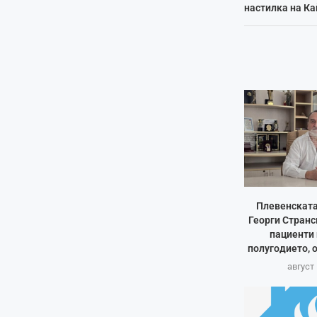
настилка на Ка
Плевенската
Георги Странс
пациенти 
полугодието, о
август 