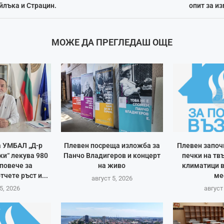
йлъка и Страцин.
опит за и
МОЖЕ ДА ПРЕГЛЕДАШ ОЩЕ
 УМБАЛ „Д-р
Плевен посреща изложба за
Плевен започ
ки“ лекува 980
Панчо Владигеров и концерт
печки на тв
повече за
на живо
климатици в
тчете ръст и...
ме
август 5, 2026
5, 2026
август