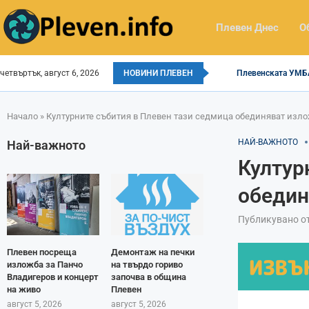
Плевен Днес
О
четвъртък, август 6, 2026
НОВИНИ ПЛЕВЕН
Плевенската УМБАЛ
Начало
»
Културните събития в Плевен тази седмица обединяват изло
НАЙ-ВАЖНОТО
Най-важното
Култур
обедин
Публикувано о
Плевен посреща
Демонтаж на печки
изложба за Панчо
на твърдо гориво
Владигеров и концерт
започва в община
на живо
Плевен
август 5, 2026
август 5, 2026