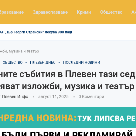
бразование
Здравеопазване
Крими
Общество
А
 „Д-р Георги Странски“ лекува 980 пациенти повече за полугодието,...
жби, музика и театър
ОБЩЕСТВО
ПЛЕВЕН ДНЕС
ПОСЛЕДНИ НОВИНИ
ните събития в Плевен тази се
яват изложби, музика и театър
т
Плевен Инфо
август 11, 2025
0 Коментари