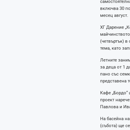
самостоятелна
включва 30 по
месец август.
ХГ Дарение „К
майчинството 
(четвъртък) в
тема, като за
Летните заним
за деца от 1 д
пано със семк
представена т
Кафе „Бордо“ 
проект наречен
Павлова и Ив
На басейна на
(събота) ще с