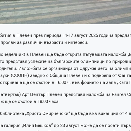
бития в Плевен през периода 11-17 август 2025 година предла
прояви за различни възрасти и интереси.
(понеделник) в Плевен ще бъде открита пътуващата изложба „
ято представя успехите на българските олимпийци по природн
одители. Изложбата се организира от Сдружението на олимпи
ауки (СООПН) заедно с Община Плевен и с подкрепа от Фанта
ткриване ще се състои в 16:00 ч. във фоайето на зала „Катя 
(четвъртък) Арт Център Плевен представя изложба на Рангел 
ж ще се състои в 18:00 часа.
библиотека „Христо Смирненски“ ще бъде във ваканция от 4 до
а галерия „Илия Бешков“ до 23 август може да се посети първ