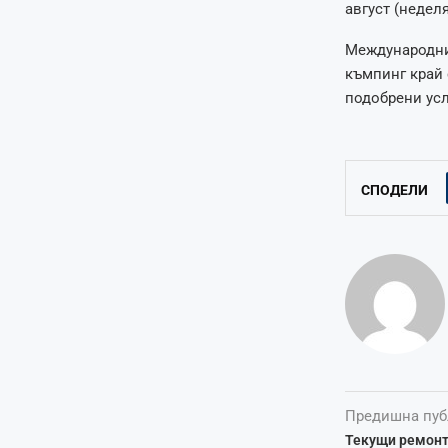
август (неделя
Международният
къмпинг край 
подобрени ус
СПОДЕЛИ
Предишна пуб
Текущи ремонт