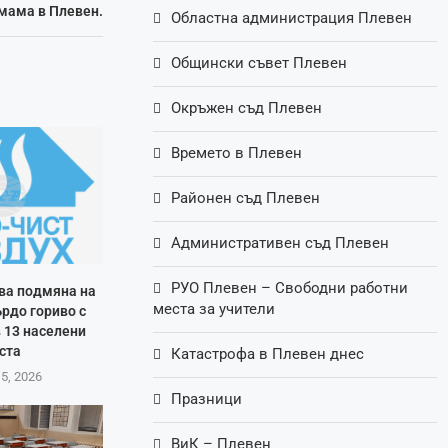
змама в Плевен.
Областна администрация Плевен
Общински съвет Плевен
Окръжен съд Плевен
Времето в Плевен
Районен съд Плевен
Административен съд Плевен
РУО Плевен – Свободни работни
ва подмяна на
места за учители
ърдо гориво с
 13 населени
ста
Катастрофа в Плевен днес
 5, 2026
Празници
ВиК – Плевен