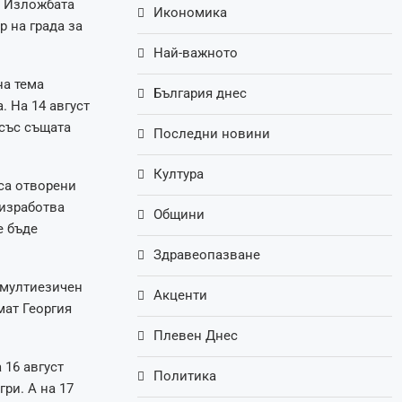
. Изложбата
Икономика
р на града за
Най-важното
на тема
България днес
. На 14 август
 със същата
Последни новини
Култура
са отворени
 изработва
Общини
е бъде
Здравеопазване
 мултиезичен
Акценти
мат Георгия
Плевен Днес
 16 август
Политика
ри. А на 17