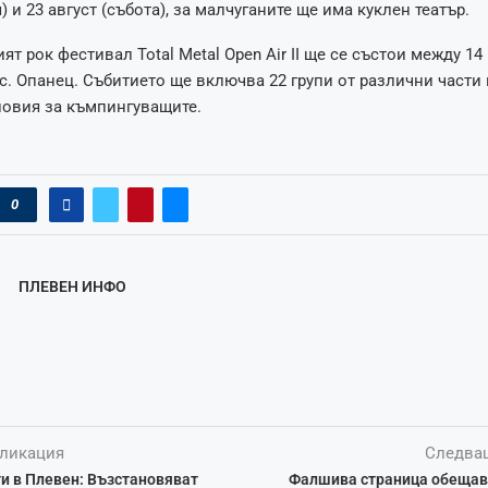
) и 23 август (събота), за малчуганите ще има куклен театър.
 рок фестивал Total Metal Open Air II ще се състои между 14 
с. Опанец. Събитието ще включва 22 групи от различни части 
ловия за къмпингуващите.
0
ПЛЕВЕН ИНФО
ликация
Следва
и в Плевен: Възстановяват
Фалшива страница обещава