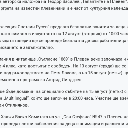
 авторска изложба на Теодор Василев „Талантите на Плевен“
ртрета на известни плевенчани и е част от културния календа
олекция Светлин Русев“ предлага безплатни занятия за деца 
като символ в изкуството на 12 август (вторник) от 10:00 часа
 същата галерия ще се проведе безплатна детска работилница
писването е задължително.
ания в читалище „Съгласие 1869“ в Плевен вече започнаха и 
о 4 клас, като достъпът е свободен. На 13 август (сряда) ще се
и под ръководството на Петя Лакова, а на 15 август (петък) щ
ематична програма за Астрид Линдгрен.
ще бъде домакин на специално събитие на 15 август (петък) с
 „Multilingual“, който ще започне в 20:00 часа. Участие ще взе
ан Стилиянов.
 Хаджи Васко Комитата на ул. „Сан Стефано“ № 47 в Плевен на
е проведат летни забавления за деца с анимация и различни иг