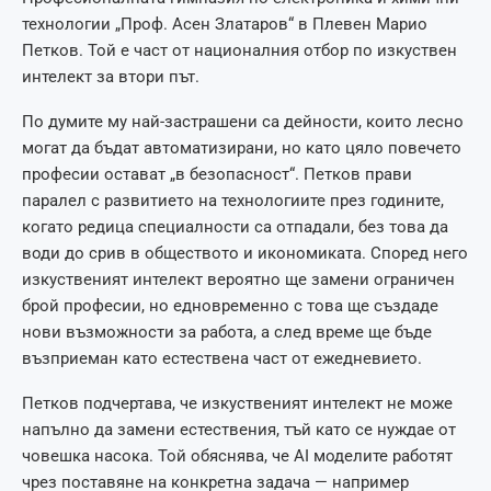
технологии „Проф. Асен Златаров“ в Плевен Марио
Петков. Той е част от националния отбор по изкуствен
интелект за втори път.
По думите му най-застрашени са дейности, които лесно
могат да бъдат автоматизирани, но като цяло повечето
професии остават „в безопасност“. Петков прави
паралел с развитието на технологиите през годините,
когато редица специалности са отпадали, без това да
води до срив в обществото и икономиката. Според него
изкуственият интелект вероятно ще замени ограничен
брой професии, но едновременно с това ще създаде
нови възможности за работа, а след време ще бъде
възприеман като естествена част от ежедневието.
Петков подчертава, че изкуственият интелект не може
напълно да замени естествения, тъй като се нуждае от
човешка насока. Той обяснява, че AI моделите работят
чрез поставяне на конкретна задача — например