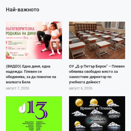
Най-важното
(ВИДЕО) Една диня, една
ОУ „Д-р Петър Берон“ – Плевен
надежда: Плевен се
обявява свободно място за
обединява, за да помогне на
заместник-директор по
малката Бела
учебната дейност
август 7, 2026
август 6, 2026