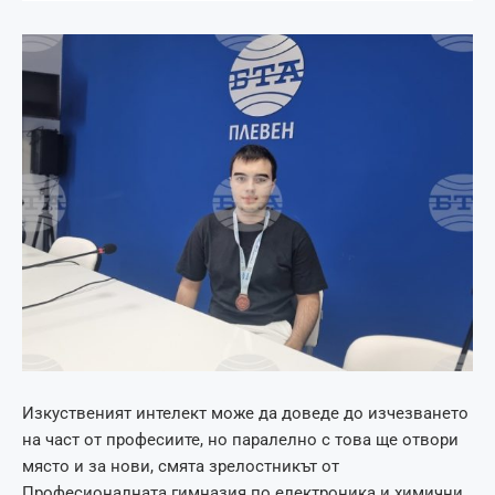
Изкуственият интелект може да доведе до изчезването
на част от професиите, но паралелно с това ще отвори
място и за нови, смята зрелостникът от
Професионалната гимназия по електроника и химични