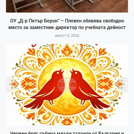
ОУ „Д-р Петър Берон“ – Плевен обявява свободно
място за заместник-директор по учебната дейност
август 6, 2026
Червен бряг събира млади таланти от България и