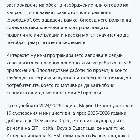
разпознаване на обект в изображение или отговор на
въпрос — и не вземат самостоятелни решения
„свободно“, без зададена рамка. Според него ролята на
човека остава ключова и в контрола, защото
правилните инструкции и насоки могат значително да
подобрят резултатите на системите.
Интересът му към програмирането започва в седми
клас, когато се насочва основно към разработка на уеб
приложения. Впоследствие работи по проект, в който
трябва да интегрира изкуствен интелект като помощ за
потребителите, което го мотивира да задълбочи
знанията си и да развива нови AI проекти.
През учебната 2024/2025 година Марио Петков участва в
19 състезания и инициативи, а през 2025/2026 година
добавя още 13 участия. Сред тях са международните
финали на EIT Health i-Days в Будапеща, финалите на
Интернационална STEM олимпиада в Барселона, както