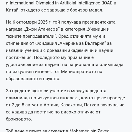
и International Olympiad in Artificial Intelligence (IOAI) в
Китай, откъдето се завръща с бронзов медал.
На 6 октомври 2025 г. той получава президентската
награда „Джон Атанасов“ в категория „Ученици и
техните преподаватели“. Сред отличията му е и
стипендия от Фондация „Америка за България“ за
изявени ученици с доказани академични и научни
постижения. Последното му признание е
удостоверение за лауреат на националната олимпиада
по изкуствен интелект от Министерството на
образованието и науката.
За предстоящото си участие в международната
олимпиада по изкуствен интелект, която ще се проведе
от 2 до 8 август в Астана, Казахстан, Петков заявява, че
се надява да постигне по-високо отличие от
бронзовото.
Той вече е приет за студент в Mohamed bin Zayed