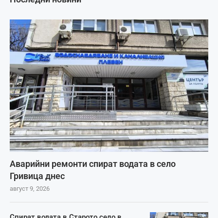
Аварийни ремонти спират водата в село
Гривица днес
август 9, 2026
Спират водата в Старото село в