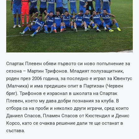
Спартак Плевен обяви първото си ново попълнение за
сезона – Мартин Трифонов. Младият полузащитник,
роден през 2006 година, за последно е играл за Ювентус
(Малчика) и има предишен опит в Партизан (Червен
бряг). Трифонов е израснал в школата на Спартак
Плевен, което му дава добри познания за клуба. В
отбора са на проби и няколко други играчи, сред които
Даниел Спасов, Пламен Спасов от Кюстендил и Денис
Корсо, като се очаква решение дали те ще останат в
състава.