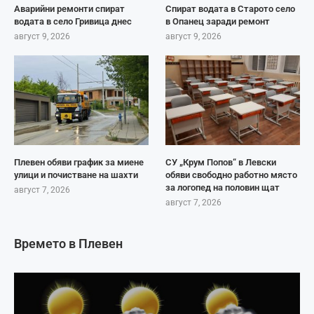
Аварийни ремонти спират
Спират водата в Старото село
водата в село Гривица днес
в Опанец заради ремонт
август 9, 2026
август 9, 2026
Плевен обяви график за миене
СУ „Крум Попов“ в Левски
улици и почистване на шахти
обяви свободно работно място
за логопед на половин щат
август 7, 2026
август 7, 2026
Времето в Плевен