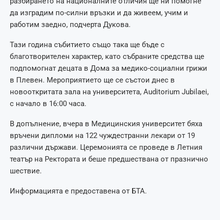
разбирането на националните отличия ще ни помогне
да изградим по-силни връзки и да живеем, учим и
работим заедно, подчерта Дукова.
Тази година събитието също така ще бъде с
благотворителен характер, като събраните средства ще
подпомогнат децата в Дома за медико-социални грижи
в Плевен. Мероприятието ще се състои днес в
новооткритата зала на университета, Auditorium Jubilaei,
с начало в 16:00 часа.
В допълнение, вчера в Медицинския университет бяха
връчени дипломи на 122 чуждестранни лекари от 19
различни държави. Церемонията се проведе в Летния
театър на Ректората и беше предшествана от празнично
шествие.
Информацията е предоставена от БТА.