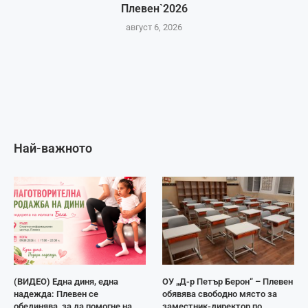
Плевен`2026
август 6, 2026
Най-важното
(ВИДЕО) Една диня, една
ОУ „Д-р Петър Берон“ – Плевен
надежда: Плевен се
обявява свободно място за
обединява, за да помогне на
заместник-директор по