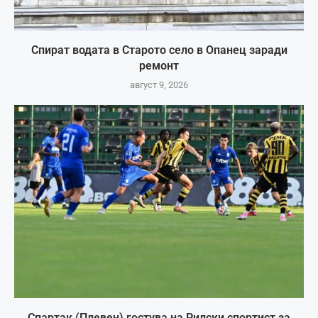
Спират водата в Старото село в Опанец заради
ремонт
август 9, 2026
Спартак (Плевен) гостува на Рилски спортист за