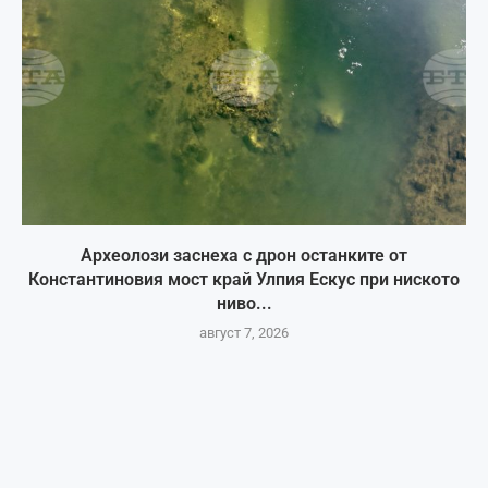
Археолози заснеха с дрон останките от
Константиновия мост край Улпия Ескус при ниското
ниво...
август 7, 2026