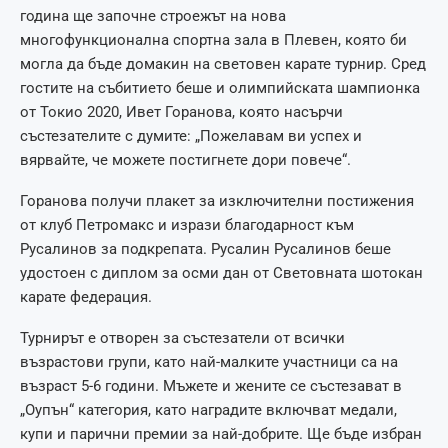
година ще започне строежът на нова
многофункционална спортна зала в Плевен, която би
могла да бъде домакин на световен карате турнир. Сред
гостите на събитието беше и олимпийската шампионка
от Токио 2020, Ивет Горанова, която насърчи
състезателите с думите: „Пожелавам ви успех и
вярвайте, че можете постигнете дори повече“.
Горанова получи плакет за изключителни постижения
от клуб Петромакс и изрази благодарност към
Русалинов за подкрепата. Русалин Русалинов беше
удостоен с диплом за осми дан от Световната шотокан
карате федерация.
Турнирът е отворен за състезатели от всички
възрастови групи, като най-малките участници са на
възраст 5-6 години. Мъжете и жените се състезават в
„Оупън“ категория, като наградите включват медали,
купи и парични премии за най-добрите. Ще бъде избран