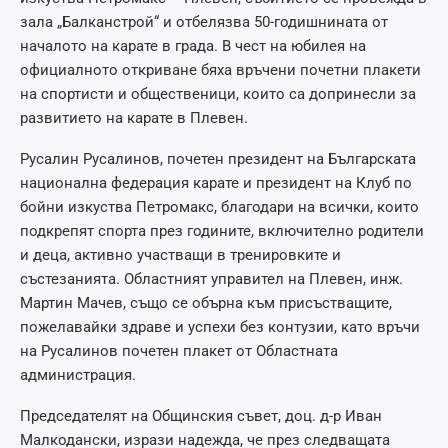
зала „Балканстрой“ и отбелязва 50-годишнината от
началото на карате в града. В чест на юбилея на
официалното откриване бяха връчени почетни плакети
на спортисти и общественици, които са допринесли за
развитието на карате в Плевен.
Русалин Русалинов, почетен президент на Българската
национална федерация карате и президент на Клуб по
бойни изкуства Петромакс, благодари на всички, които
подкрепят спорта през годините, включително родители
и деца, активно участващи в тренировките и
състезанията. Областният управител на Плевен, инж.
Мартин Мачев, също се обърна към присъстващите,
пожелавайки здраве и успехи без контузии, като връчи
на Русалинов почетен плакет от Областната
администрация.
Председателят на Общинския съвет, доц. д-р Иван
Малкодански, изрази надежда, че през следващата