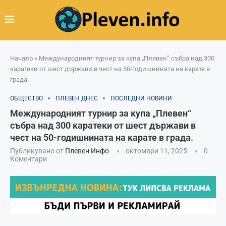
Начало
»
Международният турнир за купа „Плевен“ събра над 300
каратеки от шест държави в чест на 50-годишнината на карате в
града.
ОБЩЕСТВО
ПЛЕВЕН ДНЕС
ПОСЛЕДНИ НОВИНИ
Международният турнир за купа „Плевен“
събра над 300 каратеки от шест държави в
чест на 50-годишнината на карате в града.
Публикувано от
Плевен Инфо
октомври 11, 2025
0
Коментари