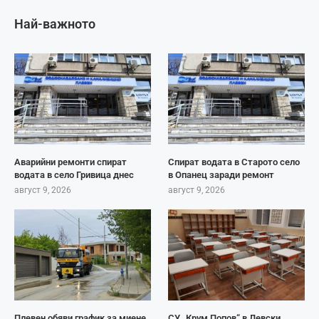
Най-важното
Аварийни ремонти спират
Спират водата в Старото село
водата в село Гривица днес
в Опанец заради ремонт
август 9, 2026
август 9, 2026
Плевен обяви график за миене
СУ „Крум Попов“ в Левски