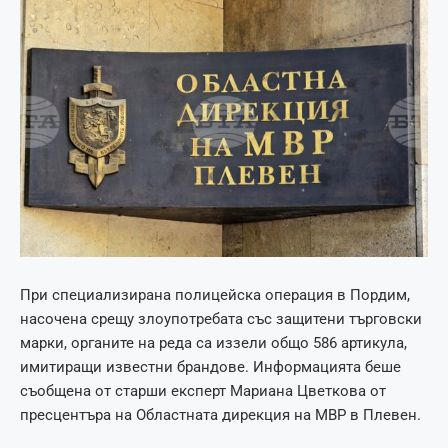
При специализирана полицейска операция в Пордим,
насочена срещу злоупотребата със защитени търговски
марки, органите на реда са иззели общо 586 артикула,
имитиращи известни брандове. Информацията беше
съобщена от старши експерт Мариана Цветкова от
пресцентъра на Областната дирекция на МВР в Плевен.