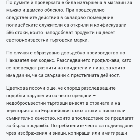
По думите ѝ проверката е била извършена в магазин за
мъжко и дамско облекло. При процесуално-
следствените действия в складово помещение
полицейските служители са открили и конфискували
586 стоки, които наподобяват продукти на десет
световноизвестни търговски марки.
По случая е образувано досъдебно производство по
Наказателния кодекс. Разследването продължава, като
се провеждат разпити на свидетели и лица, за които
има данни, че са свързани с престъпната дейност.
Цветкова посочи още, че според разследващите
подобни нарушения са често срещани –
недобросъвестни търговци внасят в страната и на
територията на Европейския съюз стоки с ниско или
съмнително качество, които впоследствие се предлагат
за бърза продажба. Потребителите често са подвеждани
чрез изображения и знаци, копиращи или имитиращи