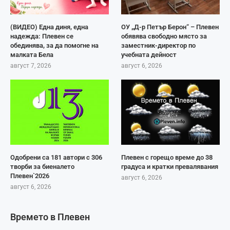
(ВИДЕО) Една диня, една
ОУ „Д-р Петър Берон“ – Плевен
надежда: Плевен се
обявява свободно място за
обединява, за да помогне на
заместник-директор по
малката Бела
учебната дейност
август 7, 2026
август 6, 2026
Одобрени са 181 автори с 306
Плевен с горещо време до 38
творби за биеналето
градуса и кратки превалявания
Плевен`2026
август 6, 2026
август 6, 2026
Времето в Плевен