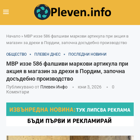
Начало
»
МВР иззе 586 фалшиви маркови артикула при акция в
магазин за дрехи в Пордим, започна досъдебно производство
ОБЩЕСТВО
ПЛЕВЕН ДНЕС
ПОСЛЕДНИ НОВИНИ
МВР иззе 586 фалшиви маркови артикула при
акция в магазин за дрехи в Пордим, започна
досъдебно производство
Публикувано от
Плевен Инфо
юни 3, 2026
0
Коментари