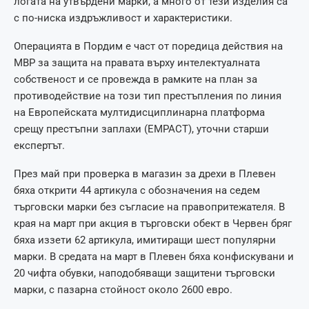
логата на утвърдени марки, а много от тези изделия са
с по-ниска издръжливост и характеристики.
Операцията в Пордим е част от поредица действия на
МВР за защита на правата върху интелектуалната
собственост и се провежда в рамките на план за
противодействие на този тип престъпления по линия
на Европейската мултидисциплинарна платформа
срещу престъпни заплахи (EMPACT), уточни старши
експертът.
През май при проверка в магазин за дрехи в Плевен
бяха открити 44 артикула с обозначения на седем
търговски марки без съгласие на правопритежателя. В
края на март при акция в търговски обект в Червен бряг
бяха иззети 62 артикула, имитиращи шест популярни
марки. В средата на март в Плевен бяха конфискувани и
20 чифта обувки, наподобяващи защитени търговски
марки, с пазарна стойност около 2600 евро.