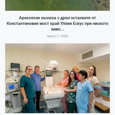
Археолози заснеха с дрон останките от
Константиновия мост край Улпия Ескус при ниското
ниво...
август 7, 2026