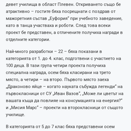
девет училища в област Плевен. Откриването също бе
атрактивно – гостите бяха посрещнати с поздрав от
мажоретния състав „Еуфория“ при учебното заведение,
като в танца участваха и роботи. След това всеки
проект бе представен, а отличените получиха награди в
отделните категории.
Най-много разработки – 22 – бяха показани в
категорията от 1. до 4. клас, подготвени с участието на
100 деца. В тази група четири проекта получиха
специална награда, осем бяха класирани на трето
място, а четири – на второ. Първото място заеха
„Драконово яйце – когато науката събужда легенди“ на
първокласници от СУ „Иван Вазов“, „Може ли цветът на
вашата къща да повлияе на консумацията на енергия?“
и „Мисия Марс“ – проекти на второкласници от същото
училище.
В категорията от 5 до 7 клас бяха представени осем