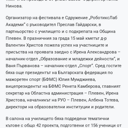
Нинова.
Организатор на фестивала е Сдружение „РоботиксЛаб
Академи“ с ръководител Преслав Гайдарски, в
партньорство с училището и с подкрепата на Община
Плевен. В празничния за града 15 май кметът д-р
Валентин Христов пожела успех на участниците и
присъства на проявата заедно с Ирена Александрова –
началник-отдел „Образование и младежки дейности“, и
Ваня Първанова – началник-отдел „Спорт“. Сред гостите
бяха още президентът на Българската федерация по
мажоретен спорт (БФМС) Юлия Мумджиева,
вицепрезидентът на БФМС Ренета Камберова, главният
секретар на Областна администрация – Плевен, Ирена
Христова, началникът на РУО – Плевен, Албена Тотева,
директори на образователни институции и родители.
В салона на училището бяха подредени тематични
кътове с общо 42 проекта, подготвени от 156 ученици от