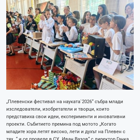
„Плевенски фестивал на науката`2026“ събра млади
изследователи, изобретатели и творци, които
представиха свои идеи, експерименти и иновативни
проекти. Събитието премина под мотото „Когато
младите хора летят високо, лети и духът на Плевен с
тях…“ и се проведе в СУ „Иван Вазов“ с директор Ганка