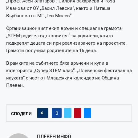
„Проф. Асен Златаров“; Силвия Захариева и Роза
Иванова от ОУ „Васил Левски“, както и Наташа
Върбанова от МГ „Гео Милев“.
Организационният екип връчи и специална грамота
„STEM родител-вдъхновител“ за родители, които
подкрепят децата си при реализирането на проектите.
Грамоти получиха родителите на 16 деца.
В рамките на събитието бяха връчени и купи в
категорията „Супер STEM клас“. „Плевенски фестивал на
науката“ е част от Младежкия календар на Община
Плевен.
0
СПОДЕЛИ
ПЛЕВЕН ИНФО