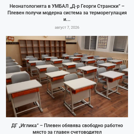
Неонатологията в УМБАЛ „Д-р Георги Странски“ –
Плевен получи модерна система за терморегулация
и...
август 7, 2026
ДГ „Иглика“ – Плевен обявява свободно работно
място за главен счетоводител