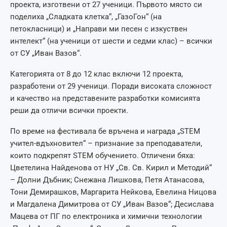
проекта, изготвени от 27 ученици. Първото място си
поделиха „Сладката клетка“, „ГазоГон“ (на
петокласници) и „Направи ми песен с изкуствен
интелект“ (на ученици от шести и седми клас) – всички
от СУ „Иван Вазов“.
Категорията от 8 до 12 клас включи 12 проекта,
разработени от 29 ученици. Поради високата сложност
и качество на представените разработки комисията
реши да отличи всички проекти.
По време на фестивала бе връчена и награда „STEM
учител-вдъхновител“ – признание за преподаватели,
които подкрепят STEM обучението. Отличени бяха:
Цветелина Найденова от НУ „Св. Св. Кирил и Методий“
– Долни Дъбник; Снежана Лишкова, Петя Атанасова,
Тони Демирашков, Маргарита Нейкова, Евелина Ницова
и Магдалена Димитрова от СУ „Иван Вазов“; Десислава
Мацева от ПГ по електроника и химични технологии