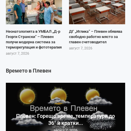
Неонатологията в УМБАЛ „Д-р
ДГ „Иглика“ – Плевен обявява
Георги Странски“ – Плевен
свободно работно място за
получи модерна система за
главен счетоводител
терморегулация и фототерапия
август 7, 2026
август 7, 2026
Времето в Плевен
Плевен: Горещо време, температури до
36° и кратки...
август 7, 2026