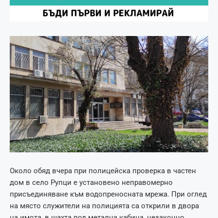
Около обяд вчера при полицейска проверка в частен
дом в село Рупци е установено неправомерно
присъединяване към водопреносната мрежа. При оглед
на място служители на полицията са открили в двора
на имота, в шахта под метална кабина, незаконно