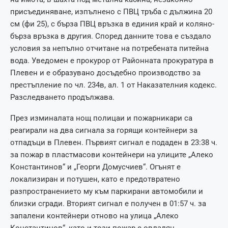
присъединяване, изпълнено с ПВЦ тръба с дължина 20
см (фи 25), с бърза ПВЦ връзка в единия край и коляно-
бърза връзка в другия. Според данните това е създало
условия за непълно отчитане на потребената питейна
вода. Уведомен е прокурор от Районната прокуратура в
Плевен и е образувано досъдебно производство за
престъпление по чл. 234в, ал. 1 от Наказателния кодекс.
Разследването продължава.
През изминалата нощ полицаи и пожарникари са
реагирали на два сигнала за горящи контейнери за
отпадъци в Плевен. Първият сигнал е подаден в 23:38 ч.
за пожар в пластмасови контейнери на улиците „Алеко
Константинов“ и „Георги Домусчиев“. Огънят е
локализиран и потушен, като е предотвратено
разпространението му към паркирани автомобили и
близки сгради. Вторият сигнал е получен в 01:57 ч. за
запалени контейнери отново на улица „Алеко