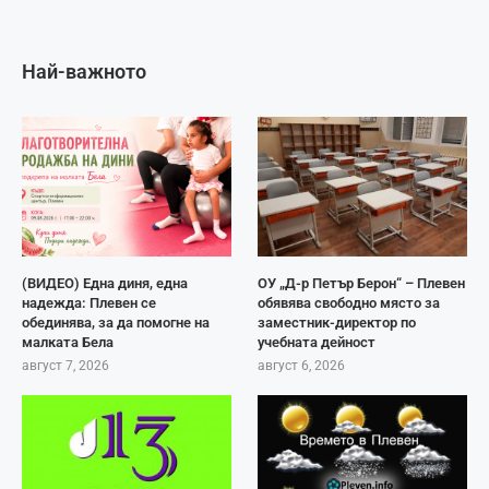
Най-важното
(ВИДЕО) Една диня, една
ОУ „Д-р Петър Берон“ – Плевен
надежда: Плевен се
обявява свободно място за
обединява, за да помогне на
заместник-директор по
малката Бела
учебната дейност
август 7, 2026
август 6, 2026