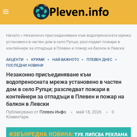
Начало
»
Незаконно присъединяване към водопреносната мрежа
установено в частен дом в село Рупци; разследват пожари в
контейнери за отпадъци в Плевен и пожар на балкон в Левски
АКЦЕНТИ
КРИМИ
НАЙ-ВАЖНОТО
ПЛЕВЕН ДНЕС
ПОСЛЕДНИ НОВИНИ
Незаконно присъединяване към
водопреносната мрежа установено в частен
дом в село Рупци; разследват пожари в
контейнери за отпадъци в Плевен и пожар на
балкон в Левски
Публикувано от
Плевен Инфо
май 18, 2026
0
Коментари