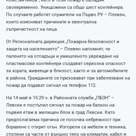
Константинов“, като и този пожар е овладян
своевременно. Унищожени са общо шест контейнера.
По случаите работят служители на Първо РУ – Плевен,
които изясняват причините и евентуална
съпричастност на лица.
От Регионалната дирекция „Пожарна безопасност и
защита на населението“ – Плевен напомнят, че
паленето на отпадъци и умишленото увреждане на
пластмасови контейнери създават сериозна опасност
за хората, живеещи в близост, както и за автомобилите
в района. Гражданите се призовават при забелязване на
пожар да подават сигнал на телефон 112.
На 14 май в 15:29 ч. в Районната служба „ПБЗН“ –
Левски е постъпил сигнал за пожар на балкон на
първия етаж в жилищен блок в град Левски. Като
предполагаема причина се посочва небрежност при
боравене с открит огън. Изгорели са мебели и техника,
стопени са части от външно тяло на климатик, кабел и