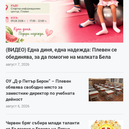
(ВИДЕО) Една диня, една надежда: Плевен се
обединява, за да помогне на малката Бела
август 7, 2026
ОУ „Д-р Петър Берон“ – Плевен
обявява свободно място за
заместник-директор по учебната
дейност
август 6, 2026
Червен бряг събира млади таланти