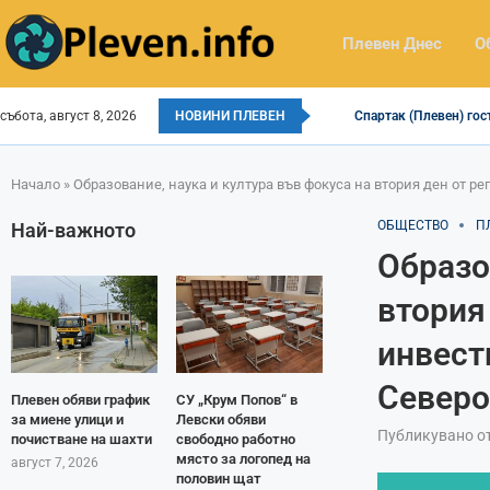
Плевен Днес
О
събота, август 8, 2026
НОВИНИ ПЛЕВЕН
Спартак (Плевен) гос
Начало
»
Образование, наука и култура във фокуса на втория ден от 
ОБЩЕСТВО
П
Най-важното
Образо
втория
инвест
Северо
Плевен обяви график
СУ „Крум Попов“ в
за миене улици и
Левски обяви
Публикувано о
почистване на шахти
свободно работно
място за логопед на
август 7, 2026
половин щат