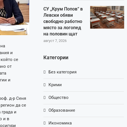
СУ „Крум Попов“ в
Левски обяви
свободно работно
място за логопед
на половин щат
август 7, 2026
 на
ания и
Категории
 който се
ано от
Без категория
ата
гии и
Крими
Общество
оф. д-р Сеня
 регион да се
Образование
 града и
о и в
Икономика
 осигури