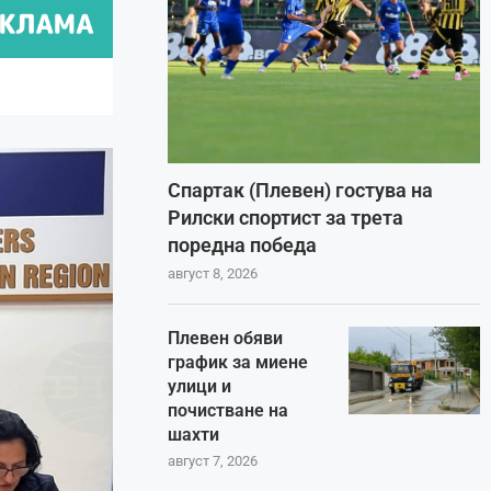
Спартак (Плевен) гостува на
Рилски спортист за трета
поредна победа
август 8, 2026
Плевен обяви
график за миене
улици и
почистване на
шахти
август 7, 2026