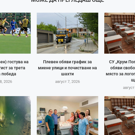
ен) гостува на
Плевен обяви график за
СУ „Крум По
ист за трета
миене улици и почистване на
обяви своб
 победа
шахти
място за лого
щ
8, 2026
август 7, 2026
август