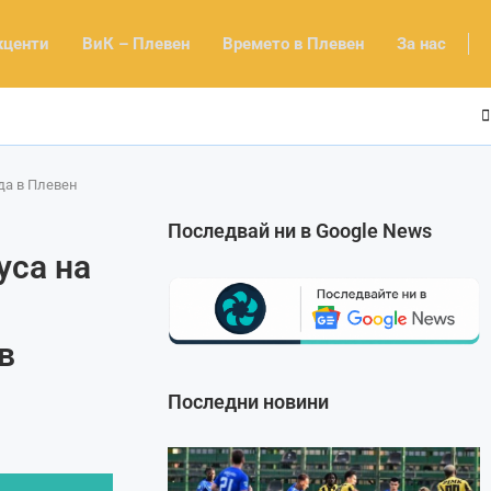
кценти
ВиК – Плевен
Времето в Плевен
За нас
да в Плевен
Последвай ни в Google News
уса на
в
Последни новини