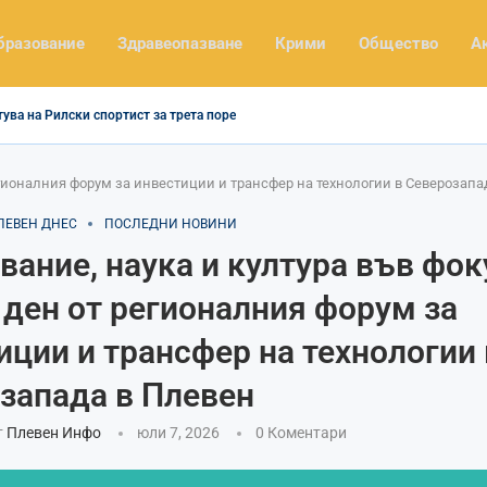
бразование
Здравеопазване
Крими
Общество
А
тува на Рилски спортист за трета поредна победа
регионалния форум за инвестиции и трансфер на технологии в Северозапа
ЛЕВЕН ДНЕС
ПОСЛЕДНИ НОВИНИ
вание, наука и култура във фок
 ден от регионалния форум за
иции и трансфер на технологии 
запада в Плевен
т
Плевен Инфо
юли 7, 2026
0 Коментари