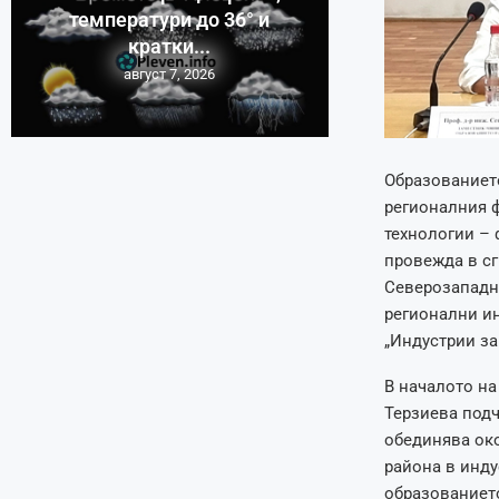
температури до 36° и
кратки...
август 7, 2026
Образованието
регионалния ф
технологии – 
провежда в сг
Северозападн
регионални и
„Индустрии за
В началото на
Терзиева подч
обединява око
района в инду
образованието