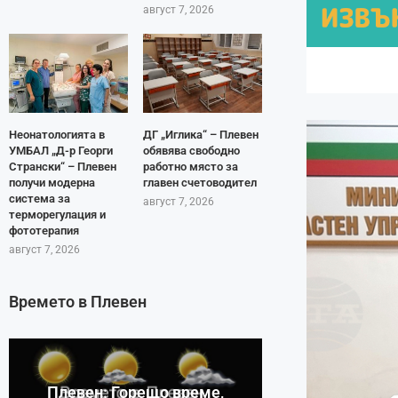
август 7, 2026
Неонатологията в
ДГ „Иглика“ – Плевен
УМБАЛ „Д-р Георги
обявява свободно
Странски“ – Плевен
работно място за
получи модерна
главен счетоводител
система за
август 7, 2026
терморегулация и
фототерапия
август 7, 2026
Времето в Плевен
Плевен: Горещо време,