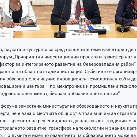
, науката и културата са сред основните теми във втория ден
орум „Приоритетни инвестиционни проекти и трансфер на зн
фактор за интегрираното развитие на Северозападния район“,
радата на областната администрация. Събитието е организир
ия образователен научно-иновационен технологичен хъб и дв
новационни центъра – по мехатроника и промишлени техноло
 здравословен живот, биоразнообразие и технологии“.
 форума заместник-министърът на образованието и науката пр
ерта, че е важно местната общност в този значим за страната
ло търсенето на решения, които да надграждат традициите на
стриалното развитие, трансфера на технологии и знания, какт
. По думите ѝ именно развитието на образованието може да