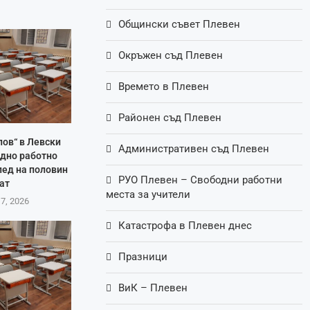
Общински съвет Плевен
Окръжен съд Плевен
Времето в Плевен
Районен съд Плевен
пов“ в Левски
Административен съд Плевен
одно работно
пед на половин
РУО Плевен – Свободни работни
ат
места за учители
 7, 2026
Катастрофа в Плевен днес
Празници
ВиК – Плевен