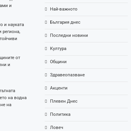
ами и
Най-важното
България днес
о и науката
 региона,
Последни новини
стойчиви
Култура
щините от
Общини
лни и
Здравеопазване
Акценти
пътната
ето на водна
Плевен Днес
не на
Политика
Ловеч