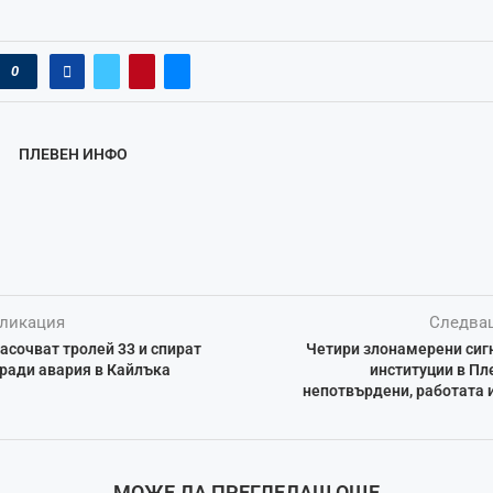
0
ПЛЕВЕН ИНФО
ликация
Следва
сочват тролей 33 и спират
Четири злонамерени сиг
ради авария в Кайлъка
институции в Пл
непотвърдени, работата
МОЖЕ ДА ПРЕГЛЕДАШ ОЩЕ