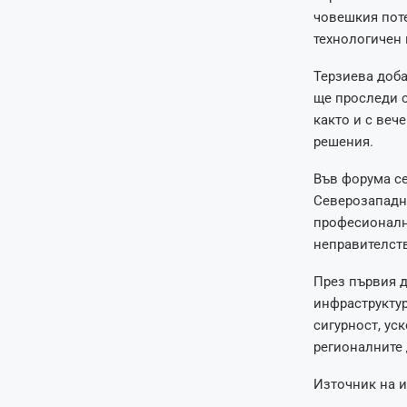
човешкия пот
технологичен 
Терзиева доба
ще проследи с
както и с веч
решения.
Във форума се
Северозападни
професионални
неправителст
През първия д
инфраструктур
сигурност, ус
регионалните 
Източник на 