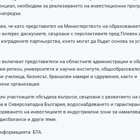
енциал, необходим за реализирането на инвестиционни прогр
напредък.
ви, че като представител на Министерството на образованиет
 интерес дискусиите, свързани с перспективите пред Плевен и
е изградените партньорства, които могат да бъдат основа за у
 включват представители на областните администрации и об
я регион, университети и научни институти, общообразовате
 училища, бизнесът, браншови камари и сдружения, както и
вени организации.
ен участниците обсъдиха въпроси, свързани с развитието на 
а в Северозападна България, водоснабдяването и гарантиран
коряването на инвестициите в индустриални зони за намалява
дисбаланси и други теми.
информацията: БТА.