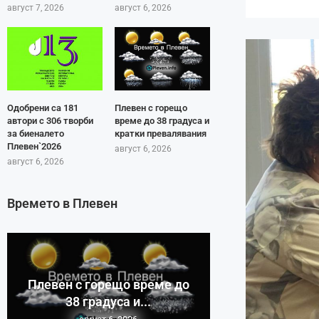
август 7, 2026
август 6, 2026
Одобрени са 181
Плевен с горещо
автори с 306 творби
време до 38 градуса и
за биеналето
кратки превалявания
Плевен`2026
август 6, 2026
август 6, 2026
Времето в Плевен
Плевен с горещо време до
38 градуса и...