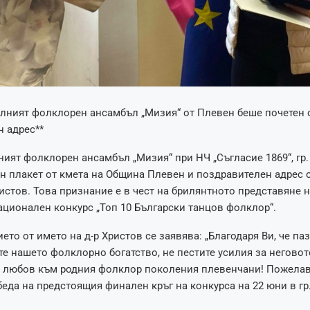
лният фолклорен ансамбъл „Мизия“ от Плевен беше почетен с
 адрес**
ият фолклорен ансамбъл „Мизия“ при НЧ „Съгласие 1869“, гр.
н плакет от кмета на Община Плевен и поздравителен адрес о
истов. Това признание е в чест на брилянтното представяне 
ционален конкурс „Топ 10 Български танцов фолклор“.
ето от името на д-р Христов се заявява: „Благодаря Ви, че паз
е нашето фолклорно богатство, не пестите усилия за неговот
в любов към родния фолклор поколения плевенчани! Пожелав
еда на предстоящия финален кръг на конкурса на 22 юни в гр.