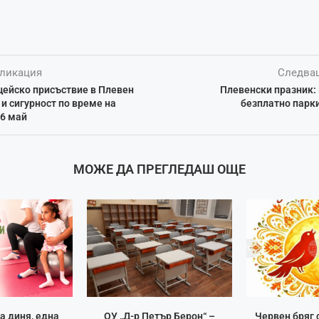
ликация
Следва
цейско присъствие в Плевен
Плевенски празник:
 и сигурност по време на
безплатно парк
 6 май
МОЖЕ ДА ПРЕГЛЕДАШ ОЩЕ
а диня, една
ОУ „Д-р Петър Берон“ –
Червен бряг