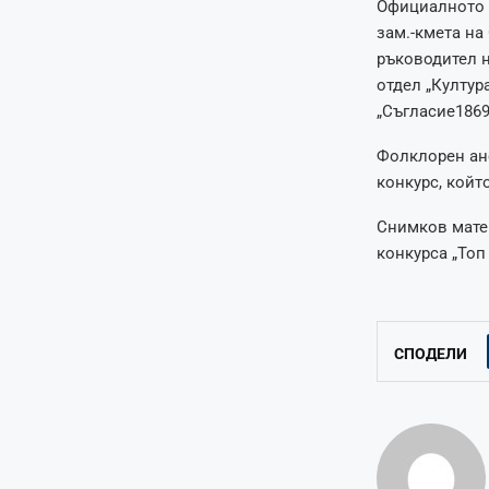
Официалното в
зам.-кмета на
ръководител н
отдел „Култур
„Съгласие1869
Фолклорен ан
конкурс, койт
Снимков мате
конкурса „Топ
СПОДЕЛИ