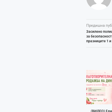
Предишна пуб
Засилено поли
за безопасност
празниците 1 и
(ВИДЕО) Едн