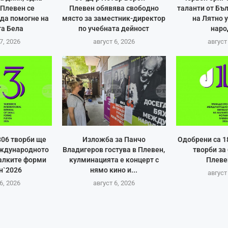
Плевен се
Плевен обявява свободно
таланти от Бъ
 да помогне на
място за заместник-директор
на Лятно 
а Бела
по учебната дейност
наро
7, 2026
август 6, 2026
август
306 творби ще
Изложба за Панчо
Одобрени са 1
еждународното
Владигеров гостува в Плевен,
творби за
алките форми
кулминацията е концерт с
Плеве
н`2026
нямо кино и...
август
6, 2026
август 6, 2026