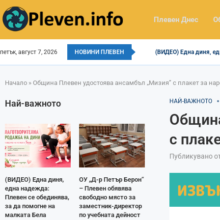
Плевен Днес
О
петък, август 7, 2026
НОВИНИ ПЛЕВЕН
(ВИДЕО) Една диня, ед
Начало
»
Община Плевен удостоява ансамбъл „Мизия” с плакет за нар
НАЙ-ВАЖНОТО
Най-важното
Община
с плак
Публикувано о
(ВИДЕО) Една диня,
ОУ „Д-р Петър Берон“
една надежда:
– Плевен обявява
Плевен се обединява,
свободно място за
за да помогне на
заместник-директор
малката Бела
по учебната дейност