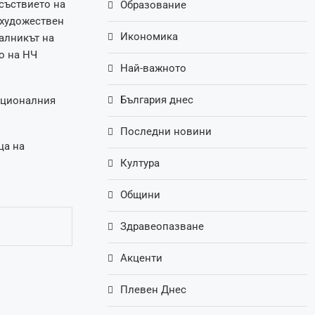
съствието на
Образование
 художествен
Икономика
алникът на
о на НЧ
Най-важното
България днес
ационалния
Последни новини
ца на
Култура
Общини
Здравеопазване
Акценти
Плевен Днес