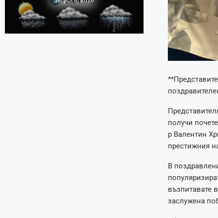
август 6, 2026
**Представите
поздравителен
Представителн
получи почете
р Валентин Хр
престижния на
В поздравлени
популяризират
възпитавате 
заслужена поб