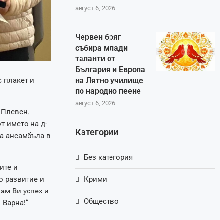
август 6, 2026
Червен бряг
събира млади
таланти от
България и Европа
 плакет и
на Лятно училище
по народно пеене
август 6, 2026
 Плевен,
т името на д-
Категории
на ансамбъла в
Без категория
ите и
о развитие и
Крими
ам Ви успех и
Общество
 Варна!“