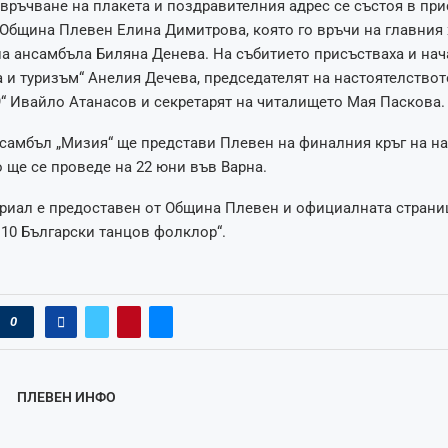
ръчване на плакета и поздравителния адрес се състоя в при
 Община Плевен Елина Димитрова, която го връчи на главния
а ансамбъла Биляна Денева. На събитието присъстваха и нач
а и туризъм“ Анелия Дечева, председателят на настоятелствот
“ Ивайло Атанасов и секретарят на читалището Мая Паскова.
самбъл „Мизия“ ще представи Плевен на финалния кръг на н
о ще се проведе на 22 юни във Варна.
риал е предоставен от Община Плевен и официалната страни
 10 Български танцов фолклор“.
0
ПЛЕВЕН ИНФО