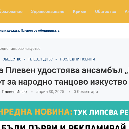
бразование
Здравеопазване
Крими
Общество
А
на надежда: Плевен се обединява, за да помогне...
одно танцово изкуство
ОБЩЕСТВО
ПЛЕВЕН ДНЕС
ПОСЛЕДНИ НОВИНИ
 Плевен удостоява ансамбъл 
ет за народно танцово изкуство
т
Плевен Инфо
април 30, 2025
0 Коментари