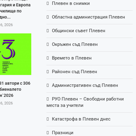
Плевен в снимки
лгария и Европа
училище по
Областна администрация Плевен
дно...
 6, 2026
Общински съвет Плевен
Окръжен съд Плевен
Времето в Плевен
Районен съд Плевен
81 автори с 306
Административен съд Плевен
 биеналето
н`2026
РУО Плевен – Свободни работни
 6, 2026
места за учители
Катастрофа в Плевен днес
Празници