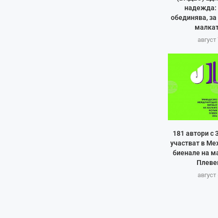
надежда: 
обединява, за
малкат
август 
181 автори с 
участват в М
биенале на м
Плеве
август 