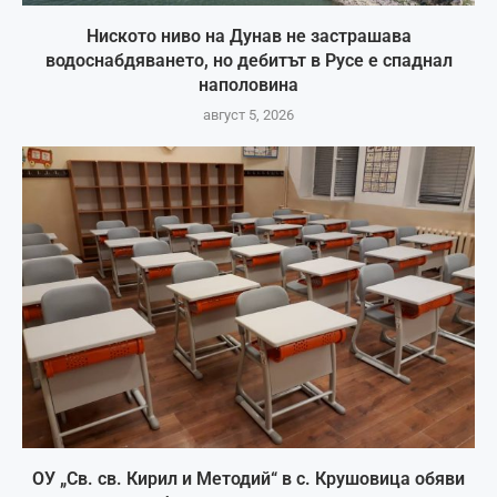
Ниското ниво на Дунав не застрашава
водоснабдяването, но дебитът в Русе е спаднал
наполовина
август 5, 2026
ОУ „Св. св. Кирил и Методий“ в с. Крушовица обяви