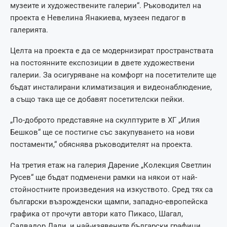
музеите и художествените галерии“. Ръководител на
проекта е Невелина Янакиева, музеен педагог в
галерията.
Целта на проекта е да се модернизират пространствата
на постоянните експозиции в двете художествени
галерии. За осигуряване на комфорт на посетителите ще
бъдат инсталирани климатизация и видеонаблюдение,
а също така ще се добавят посетителски пейки.
„По-доброто представяне на скулптурите в ХГ „Илия
Бешков“ ще се постигне със закупуването на нови
постаменти,“ обяснява ръководителят на проекта.
На третия етаж на галерия Дарение „Колекция Светлин
Русев“ ще бъдат подменени рамки на някои от най-
стойностните произведения на изкуството. Сред тях са
български възрожденски щампи, западно-европейска
графика от прочути автори като Пикасо, Шагал,
Салвадор Дали, и най-изявените български графици.