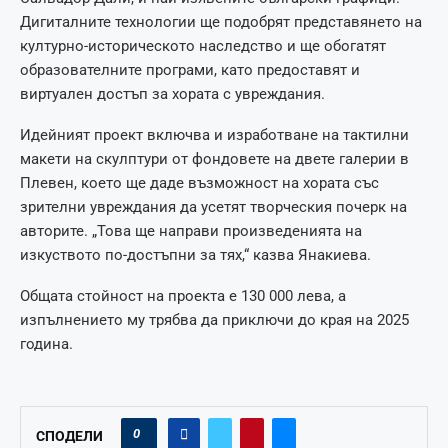
Дигиталните технологии ще подобрят представянето на
културно-историческото наследство и ще обогатят
образователните програми, като предоставят и
виртуален достъп за хората с увреждания.
Идейният проект включва и изработване на тактилни
макети на скулптури от фондовете на двете галерии в
Плевен, което ще даде възможност на хората със
зрителни увреждания да усетят творческия почерк на
авторите. „Това ще направи произведенията на
изкуството по-достъпни за тях,“ казва Янакиева.
Общата стойност на проекта е 130 000 лева, а
изпълнението му трябва да приключи до края на 2025
година.
0
СПОДЕЛИ