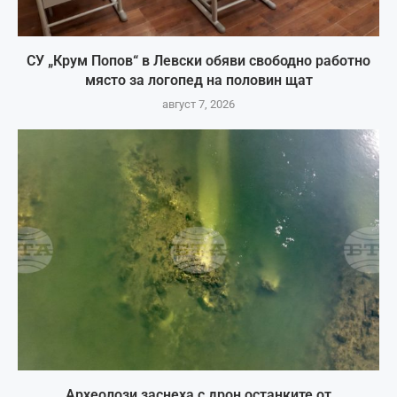
СУ „Крум Попов“ в Левски обяви свободно работно
място за логопед на половин щат
август 7, 2026
Археолози заснеха с дрон останките от