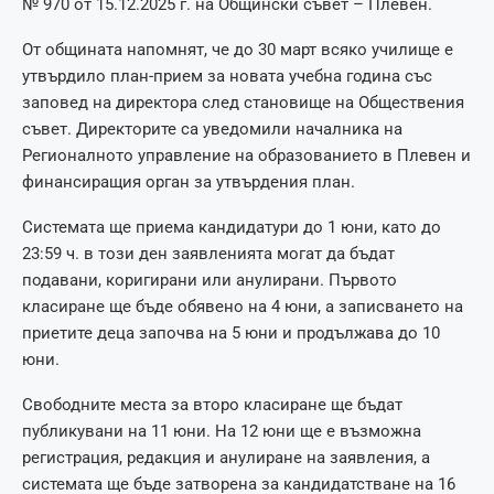
№ 970 от 15.12.2025 г. на Общински съвет – Плевен.
От общината напомнят, че до 30 март всяко училище е
утвърдило план-прием за новата учебна година със
заповед на директора след становище на Обществения
съвет. Директорите са уведомили началника на
Регионалното управление на образованието в Плевен и
финансиращия орган за утвърдения план.
Системата ще приема кандидатури до 1 юни, като до
23:59 ч. в този ден заявленията могат да бъдат
подавани, коригирани или анулирани. Първото
класиране ще бъде обявено на 4 юни, а записването на
приетите деца започва на 5 юни и продължава до 10
юни.
Свободните места за второ класиране ще бъдат
публикувани на 11 юни. На 12 юни ще е възможна
регистрация, редакция и анулиране на заявления, а
системата ще бъде затворена за кандидатстване на 16