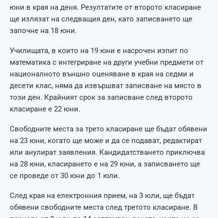
юни в края на деня. Резултатите от второто класиране
ще излязат на следващия ден, като записването ще
започне на 18 юни.
Училищата, в които на 19 юни е насрочен изпит по
математика с интегриране на други учебни предмети от
националното външно оценяване в края на седми и
десети клас, няма да извършват записване на място в
този ден. Крайният срок за записване след второто
класиране е 22 юни.
Свободните места за трето класиране ще бъдат обявени
на 23 юни, когато ще може и да се подават, редактират
или анулират заявления. Кандидатстването приключва
на 28 юни, класирането е на 29 юни, а записването ще
се проведе от 30 юни до 1 юли.
След края на електронния прием, на 3 юли, ще бъдат
обявени свободните места след третото класиране. В