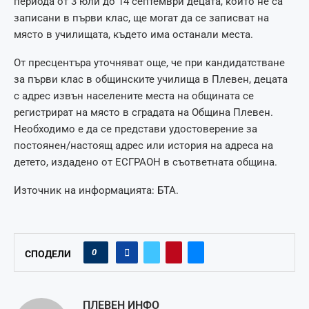
периода от 3 юли до 14 септември децата, които не са
записани в първи клас, ще могат да се записват на
място в училищата, където има останали места.
От пресцентъра уточняват още, че при кандидатстване
за първи клас в общинските училища в Плевен, децата
с адрес извън населените места на общината се
регистрират на място в сградата на Община Плевен.
Необходимо е да се представи удостоверение за
постоянен/настоящ адрес или история на адреса на
детето, издадено от ЕСГРАОН в съответната община.
Източник на информацията: БТА.
0
СПОДЕЛИ
ПЛЕВЕН ИНФО