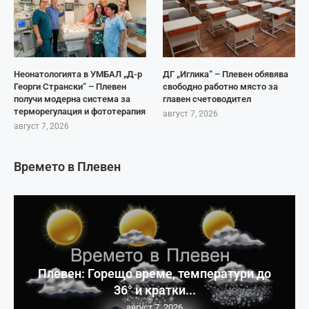
Неонатологията в УМБАЛ „Д-р
ДГ „Иглика“ – Плевен обявява
Георги Странски“ – Плевен
свободно работно място за
получи модерна система за
главен счетоводител
терморегулация и фототерапия
август 7, 2026
август 7, 2026
Времето в Плевен
Плевен: Горещо време, температури до
36° и кратки...
август 7, 2026