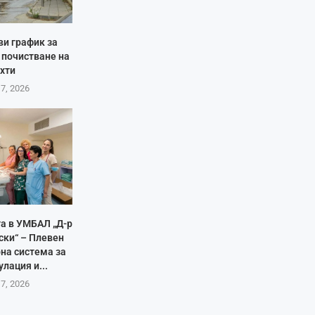
ви график за
 почистване на
хти
 7, 2026
а в УМБАЛ „Д-р
ски“ – Плевен
на система за
лация и...
 7, 2026