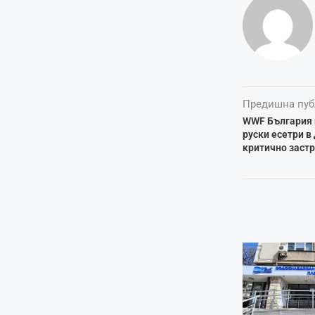
Предишна пуб
WWF България 
руски есетри в
критично заст