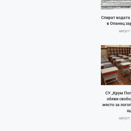
Спират водата 
в Опанец за
август 
СУ „Крум Поп
обяви свобо
място за лого
щ
август 