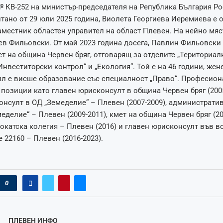
 КВ-252 на министър-председателя на Република България Р
тано от 29 юли 2025 година, Виолета Георгиева Иеремиева е 
местник областен управител на област Плевен. На нейно мяс
в Фильовски. От май 2023 година досега, Павлин Фильовски 
т на община Червен бряг, отговарящ за отделите „Териториа
„Инвеститорски контрол“ и „Екология“. Той е на 46 години, жен
ил е висше образование със специалност „Право“. Професион
позиции като главен юрисконсулт в община Червен бряг (2005
нсулт в ОД „Земеделие“ – Плевен (2007-2009), администрати
еделие“ – Плевен (2009-2011), кмет на община Червен бряг (20
окатска колегия – Плевен (2016) и главен юрисконсулт във в
22160 – Плевен (2016-2023).
0
ПЛЕВЕН ИНФО