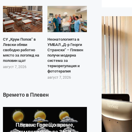
СУ „Крум Попов“ в
Неонатологията в
Левски обяви
УМБАЛ „Д-р Георги
свободно работно
Странски“ – Плевен
място за логопед на
получи модерна
половин щат
система за
терморегулация и
август 7, 2026
фототерапия
август 7, 2026
Времето в Плевен
Плевен: Горещо време,
температури до 36° и