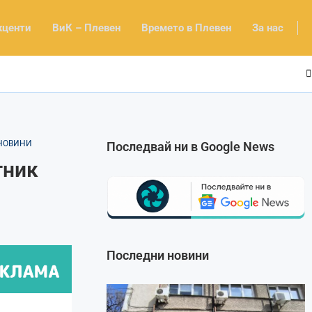
кценти
ВиК – Плевен
Времето в Плевен
За нас
НОВИНИ
Последвай ни в Google News
тник
Последни новини