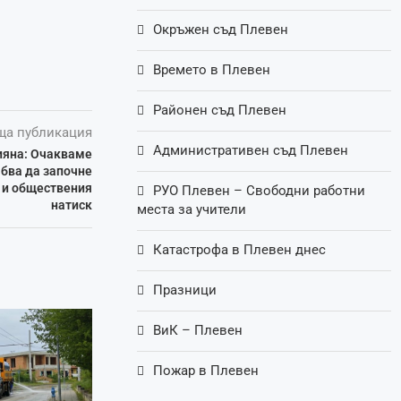
Окръжен съд Плевен
Времето в Плевен
Районен съд Плевен
ща публикация
Административен съд Плевен
ияна: Очакваме
ябва да започне
 и обществения
РУО Плевен – Свободни работни
натиск
места за учители
Катастрофа в Плевен днес
Празници
ВиК – Плевен
Пожар в Плевен