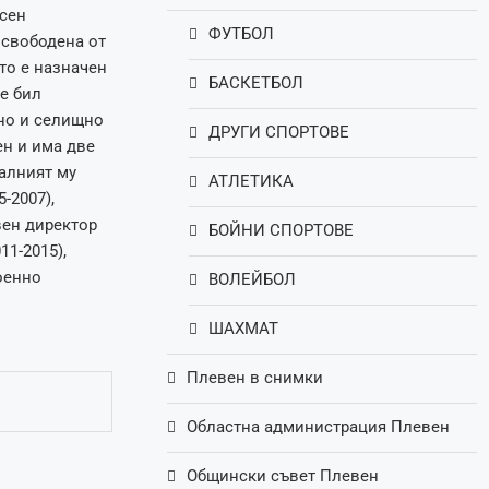
осен
ФУТБОЛ
освободена от
то е назначен
БАСКЕТБОЛ
е бил
лно и селищно
ДРУГИ СПОРТОВЕ
ен и има две
алният му
АТЛЕТИКА
-2007),
вен директор
БОЙНИ СПОРТОВЕ
11-2015),
оенно
ВОЛЕЙБОЛ
ШАХМАТ
Плевен в снимки
Областна администрация Плевен
Общински съвет Плевен