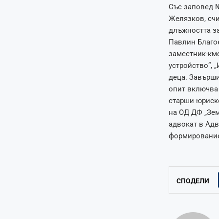
Със заповед №
Желязков, счи
длъжността за
Павлин Благое
заместник-кме
устройство“, 
деца. Завърш
опит включва 
старши юриско
на ОД ДФ „Зем
адвокат в Адв
формирование 
СПОДЕЛИ