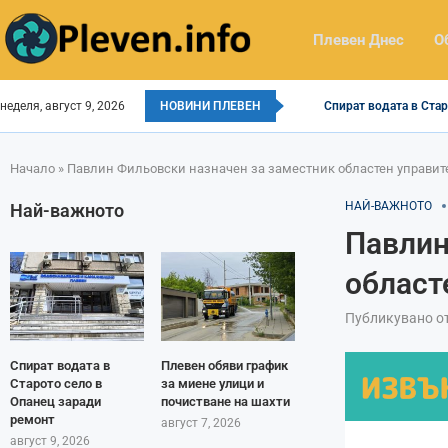
Плевен Днес
О
неделя, август 9, 2026
НОВИНИ ПЛЕВЕН
Спират водата в Стар
Начало
»
Павлин Фильовски назначен за заместник областен управит
НАЙ-ВАЖНОТО
Най-важното
Павлин
област
Публикувано о
Спират водата в
Плевен обяви график
Старото село в
за миене улици и
Опанец заради
почистване на шахти
ремонт
август 7, 2026
август 9, 2026