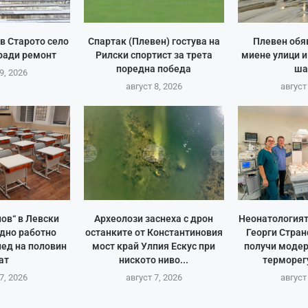
в Старото село
Спартак (Плевен) гостува на
Плевен обя
ради ремонт
Рилски спортист за трета
миене улици и
поредна победа
ша
9, 2026
август 8, 2026
август
ов“ в Левски
Археолози заснеха с дрон
Неонатологият
дно работно
останките от Константиновия
Георги Стран
пед на половин
мост край Улпия Ескус при
получи модер
ат
ниското ниво...
терморегу
7, 2026
август 7, 2026
август