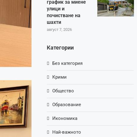
график за миене
улици и
почистване на
шахти
август 7, 2026
Категории
Без категория
Крими
Общество
Образование
Икономика
Най-важното