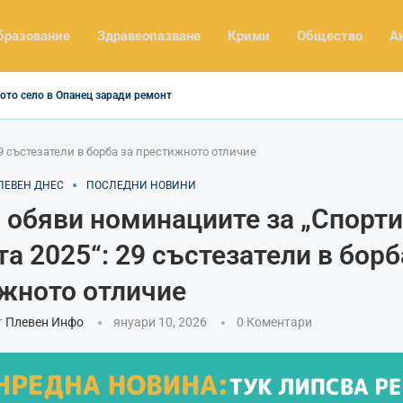
бразование
Здравеопазване
Крими
Общество
А
ото село в Опанец заради ремонт
9 състезатели в борба за престижното отличие
ЛЕВЕН ДНЕС
ПОСЛЕДНИ НОВИНИ
 обяви номинациите за „Спорти
а 2025“: 29 състезатели в борб
жното отличие
т
Плевен Инфо
януари 10, 2026
0 Коментари