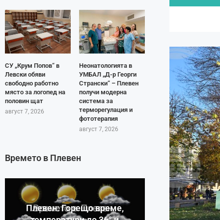
СУ „Крум Попов“ в
Неонатологията в
Левски обяви
УМБАЛ „Д-р Георги
свободно работно
Странски“ – Плевен
място за логопед на
получи модерна
половин щат
система за
терморегулация и
август 7, 2026
фототерапия
август 7, 2026
Времето в Плевен
Плевен: Горещо време,
температури до 36° и