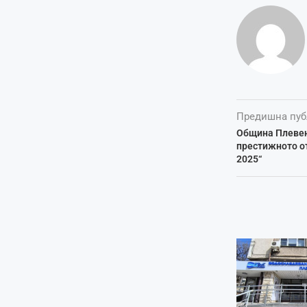
Предишна пуб
Община Плевен
престижното от
2025“