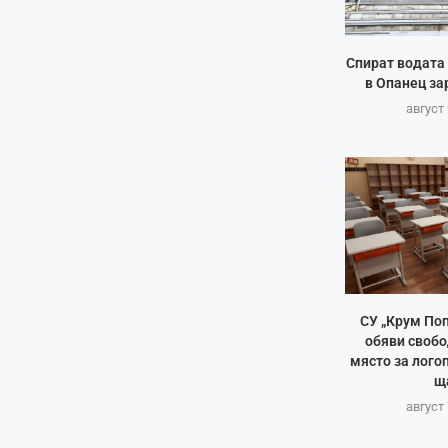
Спират водата 
в Опанец за
август 
СУ „Крум Поп
обяви свобо
място за лого
щ
август 