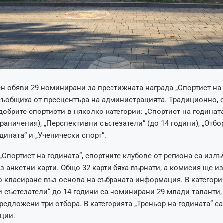
 обяви 29 номинирани за престижната награда „Спортист на 
 съобщиха от пресцентъра на администрацията. Традиционно,
добрите спортисти в няколко категории: „Спортист на годината
раничения), „Перспективни състезатели“ (до 14 години), „Отбор
дината“ и „Ученически спорт“.
 „Спортист на годината“, спортните клубове от региона са изл
з анкетни карти. Общо 32 карти бяха върнати, а комисия ще 
 класиране въз основа на събраната информация. В категори
 състезатели“ до 14 години са номинирани 29 млади таланти, 
предложени три отбора. В категорията „Треньор на годината“ с
ции.