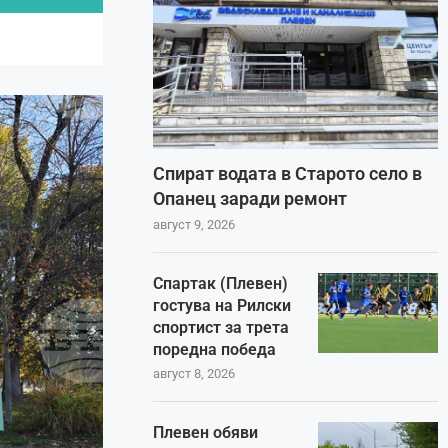
Спират водата в Старото село в
Опанец заради ремонт
август 9, 2026
Спартак (Плевен)
гостува на Рилски
спортист за трета
поредна победа
август 8, 2026
Плевен обяви