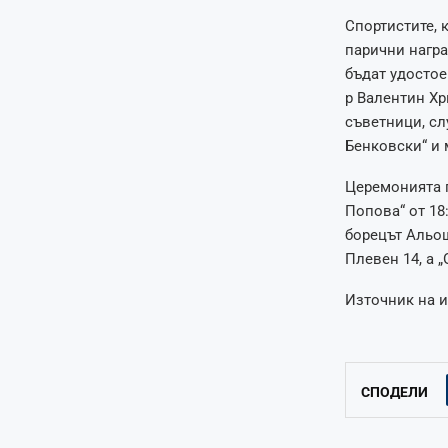
Спортистите, 
парични награ
бъдат удостое
р Валентин Хр
съветници, сл
Бенковски“ и 
Церемонията п
Попова“ от 18
борецът Альош
Плевен 14, а „
Източник на и
СПОДЕЛИ