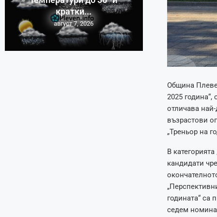
кратки...
август 7, 2026
Община Плевен
2025 година“,
отличава най-
възрастови ог
„Треньор на го
В категорията
кандидати чре
окончателното
„Перспективни
годината“ са 
седем номина