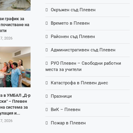
Окръжен съд Плевен
ви график за
Времето в Плевен
 почистване на
хти
Районен съд Плевен
 7, 2026
Административен съд Плевен
РУО Плевен – Свободни работни
места за учители
Катастрофа в Плевен днес
а в УМБАЛ „Д-р
Празници
ски“ – Плевен
на система за
ВиК – Плевен
лация и...
 7, 2026
Пожар в Плевен