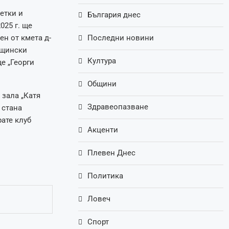
етки и
България днес
025 г. ще
ен от кмета д-
Последни новини
бщински
Култура
е „Георги
Общини
 зала „Катя
Здравеопазване
 стана
ате клуб
Акценти
Плевен Днес
Политика
Ловеч
Спорт