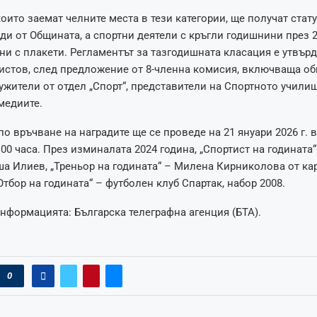
които заемат челните места в тези категории, ще получат стату
ди от Общината, а спортни деятели с кръгли годишнини през 2
ни с плакети. Регламентът за тазгодишната класация е утвърд
истов, след предложение от 8-членна комисия, включваща о
ужители от отдел „Спорт“, представители на Спортното училищ
медиите.
о връчване на наградите ще се проведе на 21 януари 2026 г. в
:00 часа. През изминалата 2024 година, „Спортист на годината“
а Илиев, „Треньор на годината“ – Милена Кирниколова от кар
Отбор на годината“ – футболен клуб Спартак, набор 2008.
нформацията: Българска телеграфна агенция (БТА).
0