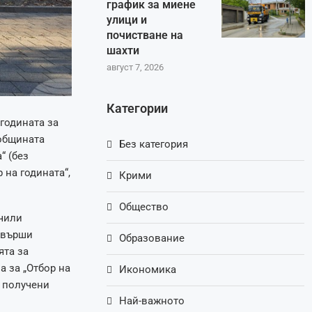
график за миене
улици и
почистване на
шахти
август 7, 2026
Категории
годината за
 общината
Без категория
“ (без
 на годината“,
Крими
Общество
ъчили
извърши
Образование
ята за
а за „Отбор на
Икономика
а получени
Най-важното