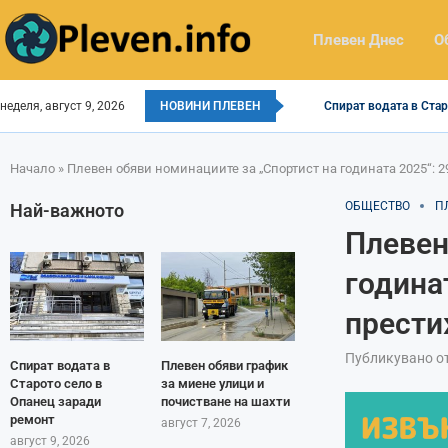
Плевен Днес
О
неделя, август 9, 2026
НОВИНИ ПЛЕВЕН
Спират водата в Стар
Начало
»
Плевен обяви номинациите за „Спортист на годината 2025“: 2
ОБЩЕСТВО
П
Най-важното
Плевен
годинат
прести
Публикувано о
Спират водата в
Плевен обяви график
Старото село в
за миене улици и
Опанец заради
почистване на шахти
ремонт
август 7, 2026
август 9, 2026