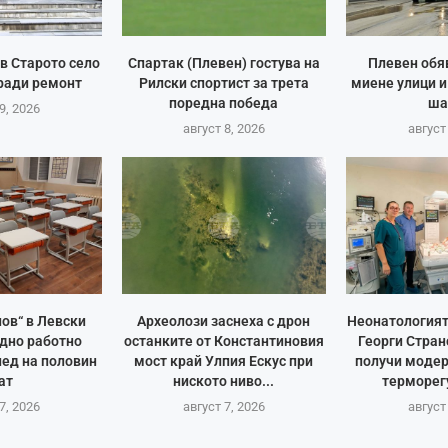
в Старото село
Спартак (Плевен) гостува на
Плевен обя
ради ремонт
Рилски спортист за трета
миене улици и
поредна победа
ша
9, 2026
август 8, 2026
август
ов“ в Левски
Археолози заснеха с дрон
Неонатологият
дно работно
останките от Константиновия
Георги Стран
пед на половин
мост край Улпия Ескус при
получи модер
ат
ниското ниво...
терморегу
7, 2026
август 7, 2026
август