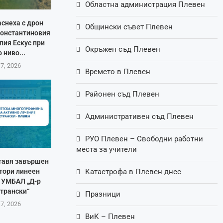
Областна администрация Плевен
аснеха с дрон
Общински съвет Плевен
Константиновия
пия Ескус при
Окръжен съд Плевен
 ниво...
 7, 2026
Времето в Плевен
Районен съд Плевен
Административен съд Плевен
РУО Плевен – Свободни работни
места за учители
тавя завършен
втори линеен
Катастрофа в Плевен днес
в УМБАЛ „Д-р
Странски“
Празници
 7, 2026
ВиК – Плевен