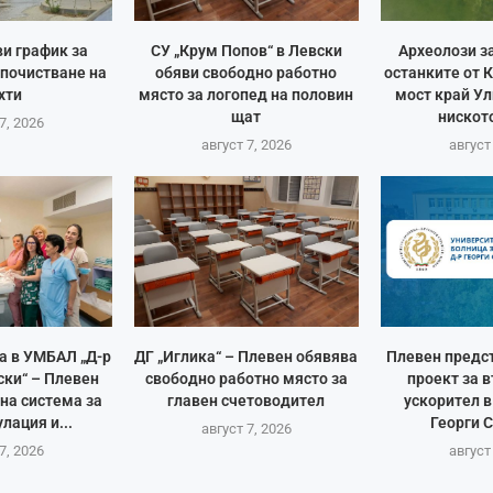
и график за
СУ „Крум Попов“ в Левски
Археолози з
 почистване на
обяви свободно работно
останките от 
хти
място за логопед на половин
мост край Ул
щат
ниското
7, 2026
август 7, 2026
август
а в УМБАЛ „Д-р
ДГ „Иглика“ – Плевен обявява
Плевен предс
ски“ – Плевен
свободно работно място за
проект за 
на система за
главен счетоводител
ускорител 
лация и...
Георги 
август 7, 2026
7, 2026
август