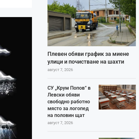
Плевен обяви график за миене
улици и почистване на шахти
август 7, 2026
СУ „Крум Попов“ в
Левски обяви
свободно работно
място за логопед
на половин щат
август 7, 2026