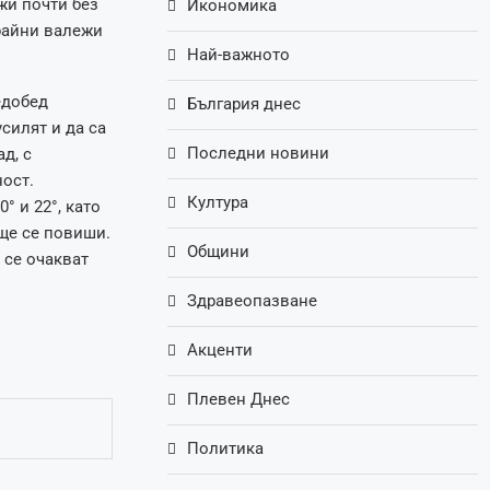
жи почти без
Икономика
райни валежи
Най-важното
едобед
България днес
силят и да са
Последни новини
д, с
ост.
Култура
° и 22°, като
ще се повиши.
Общини
 се очакват
Здравеопазване
Акценти
Плевен Днес
Политика