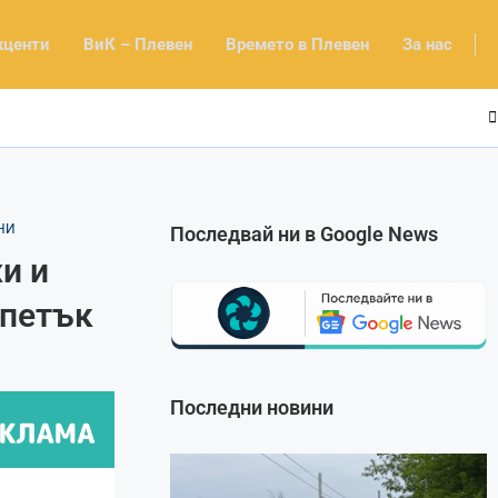
кценти
ВиК – Плевен
Времето в Плевен
За нас
НИ
Последвай ни в Google News
и и
 петък
Последни новини