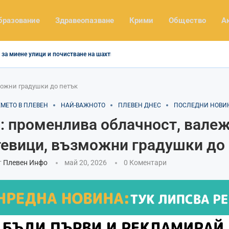
бразование
Здравеопазване
Крими
Общество
А
за миене улици и почистване на шахти
можни градушки до петък
ЕМЕТО В ПЛЕВЕН
НАЙ-ВАЖНОТО
ПЛЕВЕН ДНЕС
ПОСЛЕДНИ НОВИ
: променлива облачност, валеж
евици, възможни градушки до
т
Плевен Инфо
май 20, 2026
0 Коментари