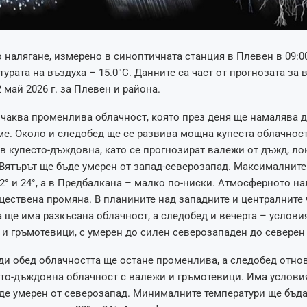
налягане, измерено в синоптичната станция в Плевен в 09:00 
турата на въздуха – 15.0°C. Данните са част от прогнозата за 
 май 2026 г. за Плевен и района.
очаква променлива облачност, която през деня ще намалява 
е. Около и следобед ще се развива мощна купеста облачност
 купесто-дъждовна, като се прогнозират валежи от дъжд, ло
Вятърът ще бъде умерен от запад-северозапад. Максималните
2° и 24°, а в Предбалкана – малко по-ниски. Атмосферното на
ществена промяна. В планините над западните и централните 
 ще има разкъсана облачност, а следобед и вечерта – услови
и гръмотевици, с умерен до силен северозападен до северен 
ди обед облачността ще остане променлива, а следобед отно
то-дъждовна облачност с валежи и гръмотевици. Има условия
де умерен от северозапад. Минималните температури ще бъда