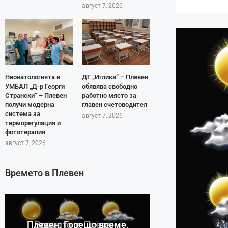
август 7, 2026
Неонатологията в
ДГ „Иглика“ – Плевен
УМБАЛ „Д-р Георги
обявява свободно
Странски“ – Плевен
работно място за
получи модерна
главен счетоводител
система за
август 7, 2026
терморегулация и
фототерапия
август 7, 2026
Времето в Плевен
Плевен: Горещо време,