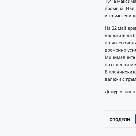
15°, а максим
промяна. Над 
и гръмотевици
На 22 май вре
валежите да б
по-интензивни
временно уси
Минималните т
на отделни ме
В планинските
валежи с гръм
Дежурен синоп
СПОДЕЛИ