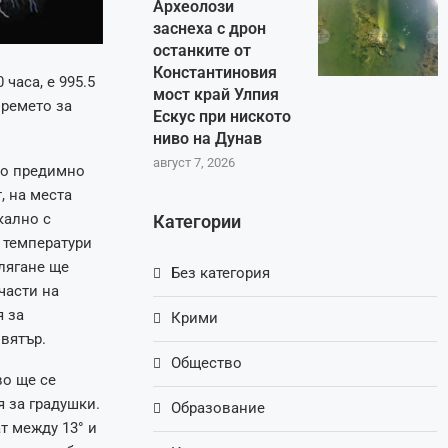
Археолози
заснеха с дрон
останките от
Константиновия
часа, е 995.5
мост край Улпия
времето за
Ескус при ниското
ниво на Дунав
август 7, 2026
до предимно
, на места
кално с
Категории
 температури
лягане ще
Без категория
части на
я за
Крими
вятър.
Общество
во ще се
 за градушки.
Образование
т между 13° и