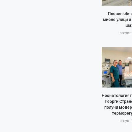
Плевен обяв
миене улици и
ша
август 
Неонатологият
Георги Стран
получи модер
терморегу
август 