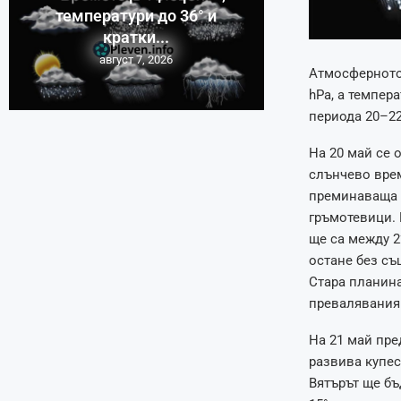
температури до 36° и
кратки...
август 7, 2026
Атмосферното 
hPa, а темпера
периода 20–22
На 20 май се 
слънчево врем
преминаваща в
гръмотевици. 
ще са между 2
остане без съ
Стара планина
превалявания 
На 21 май пре
развива купес
Вятърът ще бъ