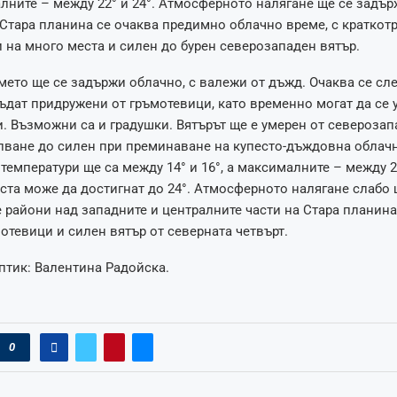
алните – между 22° и 24°. Атмосферното налягане ще се задър
Стара планина се очаква предимно облачно време, с краткот
 на много места и силен до бурен северозападен вятър.
мето ще се задържи облачно, с валежи от дъжд. Очаква се сл
ъдат придружени от гръмотевици, като временно могат да се у
. Възможни са и градушки. Вятърът ще е умерен от северозапа
лване до силен при преминаване на купесто-дъждовна облачн
емператури ще са между 14° и 16°, а максималните – между 20
ста може да достигнат до 24°. Атмосферното налягане слабо 
 райони над западните и централните части на Стара планина
отевици и силен вятър от северната четвърт.
тик: Валентина Радойска.
0