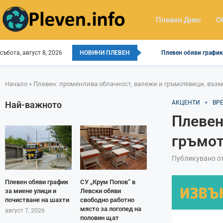
Плевен Днес
О
събота, август 8, 2026
НОВИНИ ПЛЕВЕН
Плевен обяви график 
Начало
»
Плевен: променлива облачност, валежи и гръмотевици, въз
АКЦЕНТИ
ВР
Най-важното
Плевен
гръмот
Публикувано о
Плевен обяви график
СУ „Крум Попов“ в
за миене улици и
Левски обяви
почистване на шахти
свободно работно
място за логопед на
август 7, 2026
половин щат