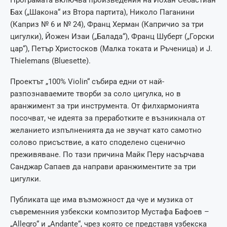
Програмата включва произведения на Йохан Себастиан
Бах („Шакона“ из Втора партита), Николо Паганини
(Каприз № 6 и № 24), Франц Херман (Капричио за три
цигулки), Йожен Изаи („Балада“), Франц Шуберт („Горски
цар“), Петър Христосков (Малка токата и Ръченица) и J.
Thielemans (Bluesette).
Проектът „100% Violin“ събира едни от най-
разпознаваемите творби за соло цигулка, но в
аранжимент за три инструмента. От филхармонията
посочват, че идеята за преработките е възникнала от
желанието изпълненията да не звучат като самотно
солово присъствие, а като споделено сценично
преживяване. По тази причина Майк Перу насърчава
Санджар Сапаев да направи аранжиментите за три
цигулки.
Публиката ще има възможност да чуе и музика от
съвременния узбекски композитор Мустафа Бафоев –
„Allegro“ и „Andante“, чрез която се представя узбекска