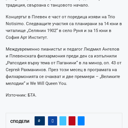
традиция, свързана с танцовото начало.
Концертът в Плевен е част от поредица изяви на Trio
Notisimo. Следващите участия са планирани за 14 юни в
читалище „Селянин 1902“ в село Руня и за 15 юни в
София Арт Институт.
Междувременно пианистът и педагог Людмил Ангелов
и Плевенската филхармония преди ден са изпълнили
„Рапсодия върху тема от Паганини“ в ла минор, оп. 43 от
Сергей Рахманинов. През този месец в програмата на
филхармонията се очакват и две премиери – „Великите
мелодии“ и We Will Queen You.
Източник: БТА.
0
СПОДЕЛИ