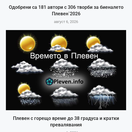
Одобрени са 181 автори с 306 творби за биеналето
Плевен`2026
август 6, 2026
Плевен с горещо време до 38 градуса и кратки
превалявания