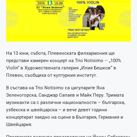
На 13 юни, събота, Плевенската филхармония ще
представи камерен концерт на Trio Notisimo – „100%
Violin“ в Художествената галерия „Илия Бешков“ в
Плевен, съобщиха от културния институт.
В състава на Trio Notisimo са цигуларите Яна
Зеленогорска, Санджар Сапаев и Майк Перу. Тримата
музиканти са с различни националности – българска,
узбекска и швейцарска – и вече девет години
концертират заедно на сцени в България, Германия и
Швейцария.