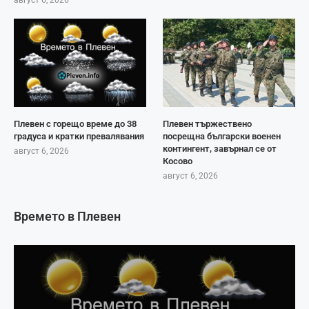
август 6, 2026
Плевен с горещо време до 38
Плевен тържествено
градуса и кратки превалявания
посрещна български военен
контингент, завърнал се от
август 6, 2026
Косово
август 6, 2026
Времето в Плевен