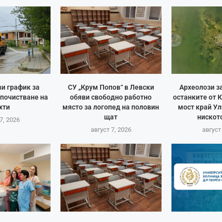
и график за
СУ „Крум Попов“ в Левски
Археолози з
 почистване на
обяви свободно работно
останките от 
хти
място за логопед на половин
мост край Ул
щат
ниското
7, 2026
август 7, 2026
август