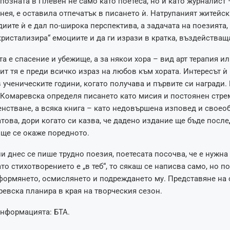
позната в Плевен не само като поетеса, но и като журналист 
 нея, е оставила отпечатък в писането ѝ. Натрупаният житейск
диите ѝ е дал по-широка перспектива, а задачата на поезията, 
„кристализира“ емоциите и да ги изрази в кратка, въздействащ
та е спасение и убежище, а за някои хора – вид арт терапия ил
ит тя е преди всичко израз на любов към хората. Интересът ѝ
 ученическите години, когато получава и първите си награди. 
 Комаревска определя писането като мисия и постоянен стр
стване, а всяка книга – като недовършена изповед и своео
това, дори когато си казва, че дадено издание ще бъде послед
о ще се окаже поредното.
и днес се пише трудно поезия, поетесата посочва, че е нужна
ато стихотворението е „в теб“, то сякаш се написва само, но п
формянето, осмислянето и подреждането му. Представяне на 
евска планира в края на творческия сезон.
информацията: БТА.