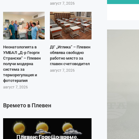
август 7, 2026
Неонатологията в
ДГ „Иглика“ – Плевен
УМБАЛ „Д-р Георги
обявява свободно
Странски“ – Плевен
работно място за
получи модерна
главен счетоводител
система за
август 7, 2026
терморегулация и
фототерапия
август 7, 2026
Времето в Плевен
Плевен: Горещо време,