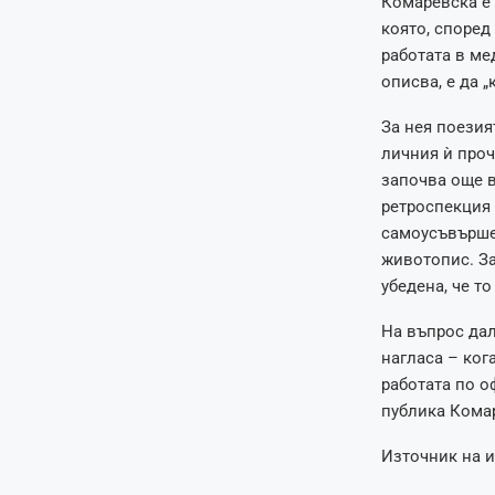
Комаревска е 
която, според
работата в ме
описва, е да 
За нея поезия
личния ѝ проч
започва още в
ретроспекция
самоусъвършен
животопис. За
убедена, че т
На въпрос дал
нагласа – ког
работата по о
публика Комар
Източник на 