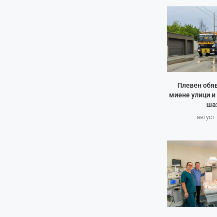
Плевен обяв
миене улици и
ша
август 