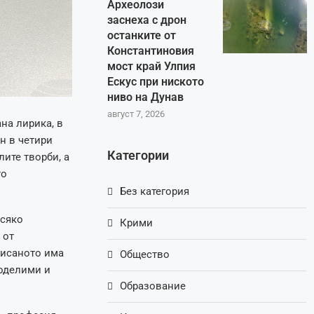
Археолози
заснеха с дрон
останките от
Константиновия
мост край Улпия
Ескус при ниското
ниво на Дунав
август 7, 2026
на лирика, в
н в четири
Категории
лите творби, а
то
Без категория
всяко
Крими
 от
писаното има
Общество
поделими и
Образование