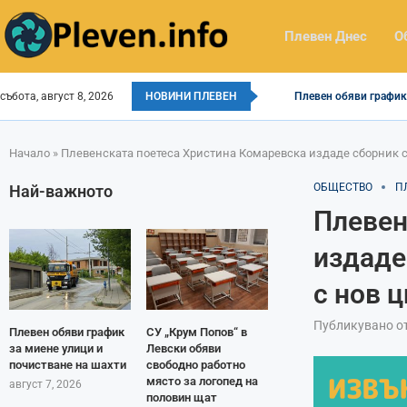
Плевен Днес
О
събота, август 8, 2026
НОВИНИ ПЛЕВЕН
Плевен обяви график 
Начало
»
Плевенската поетеса Христина Комаревска издаде сборник с и
ОБЩЕСТВО
П
Най-важното
Плевен
издаде
с нов ц
Публикувано о
Плевен обяви график
СУ „Крум Попов“ в
за миене улици и
Левски обяви
почистване на шахти
свободно работно
място за логопед на
август 7, 2026
половин щат