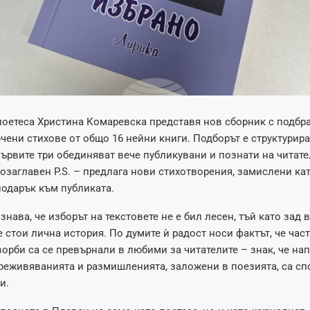
оетеса Христина Комаревска представя нов сборник с подбра
чени стихове от общо 16 нейни книги. Подборът е структурира
първите три обединяват вече публикувани и познати на читате
озаглавен P.S. – предлага нови стихотворения, замислени ка
одарък към публиката.
знава, че изборът на текстовете не е бил лесен, тъй като зад 
 стои лична история. По думите ѝ радост носи фактът, че част
орби са се превърнали в любими за читателите – знак, че на
реживяванията и размишленията, заложени в поезията, са с
и.