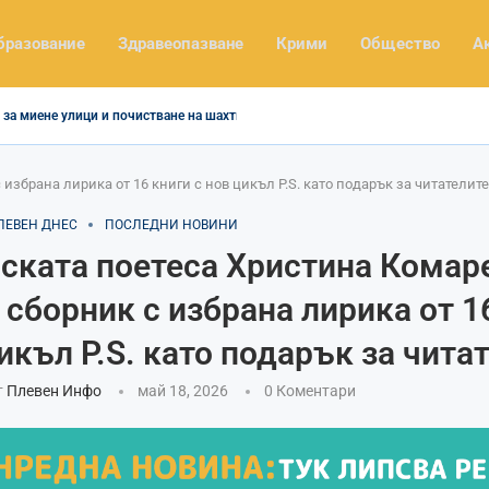
бразование
Здравеопазване
Крими
Общество
А
за миене улици и почистване на шахти
збрана лирика от 16 книги с нов цикъл P.S. като подарък за читателите
ЛЕВЕН ДНЕС
ПОСЛЕДНИ НОВИНИ
ската поетеса Христина Комар
 сборник с избрана лирика от 1
икъл P.S. като подарък за чита
т
Плевен Инфо
май 18, 2026
0 Коментари