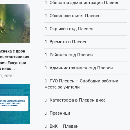
Областна администрация Плевен
Общински съвет Плевен
Окръжен съд Плевен
Времето в Плевен
аснеха с дрон
Районен съд Плевен
Константиновия
пия Ескус при
Административен съд Плевен
 ниво...
 7, 2026
РУО Плевен – Свободни работни
места за учители
Катастрофа в Плевен днес
Празници
ВиК – Плевен