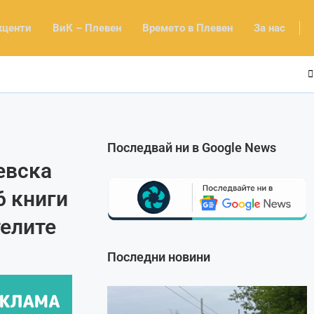
кценти
ВиК – Плевен
Времето в Плевен
За нас
Последвай ни в Google News
евска
6 книги
телите
Последни новини