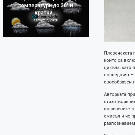
температури до 36° и
кратки...
август 7, 2026
Плевенската п
който са вклю
цикъла, като 
последният – 
своеобразен п
Авторката при
стихотворение
включените тв
смисъл и че п
разпознаваем