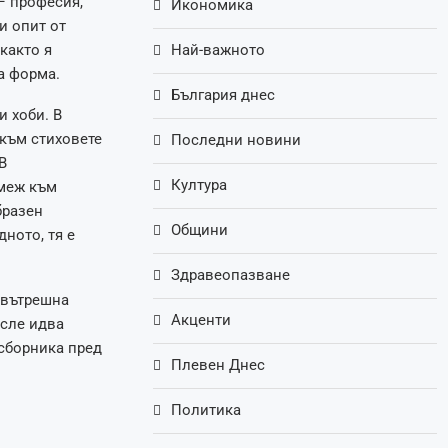
– професия,
Икономика
и опит от
както я
Най-важното
а форма.
България днес
и хоби. В
 към стиховете
Последни новини
В
Култура
емеж към
бразен
Общини
ното, тя е
Здравеопазване
 вътрешна
Акценти
осле идва
сборника пред
Плевен Днес
Политика