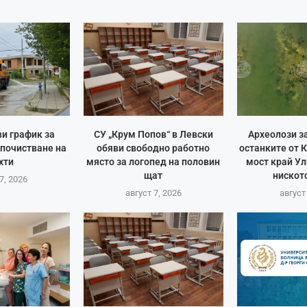
и график за
СУ „Крум Попов“ в Левски
Археолози з
 почистване на
обяви свободно работно
останките от 
хти
място за логопед на половин
мост край Ул
щат
ниското
7, 2026
август 7, 2026
август