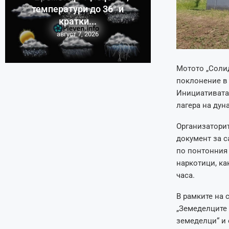
температури до 36° и
кратки...
август 7, 2026
Мотото „Солид
поклонение в 
Инициативата 
лагера на дун
Организаторит
документ за с
по понтонния 
наркотици, ка
часа.
В рамките на 
„Земеделците 
земеделци“ и 