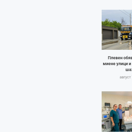
Плевен обяв
миене улици и
ша
август 