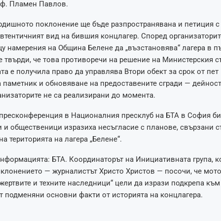
оф. Пламен Павлов.
одишното поклонение ще бъде разпространявана и петиция с
автентичният вид на бившия концлагер. Според организаторите
у намерения на Община Белене да „възстановява“ лагера в 
се твърди, че това противоречи на решение на Министерския съ
та е получила право да управлява Втори обект за срок от пет
 паметник и обновяване на предоставените сгради — дейност
анизаторите не са реализирани до момента.
 пресконференция в Националния пресклуб на БТА в София б
 и общественици изразиха несъгласие с планове, свързани с
на територията на лагера „Белене“.
нформацията: БТА. Координаторът на Инициативната група, к
клонението — журналистът Христо Христов — посочи, че мот
жертвите и техните наследници“ цели да изрази подкрепа към
т подменяни основни факти от историята на концлагера.