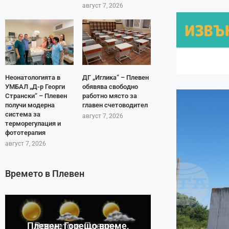
август 7, 2026
Неонатологията в
ДГ „Иглика“ – Плевен
УМБАЛ „Д-р Георги
обявява свободно
Странски“ – Плевен
работно място за
получи модерна
главен счетоводител
система за
август 7, 2026
терморегулация и
фототерапия
август 7, 2026
Времето в Плевен
Плевен: Горещо време,