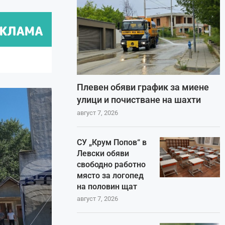
Плевен обяви график за миене
улици и почистване на шахти
август 7, 2026
СУ „Крум Попов“ в
Левски обяви
свободно работно
място за логопед
на половин щат
август 7, 2026