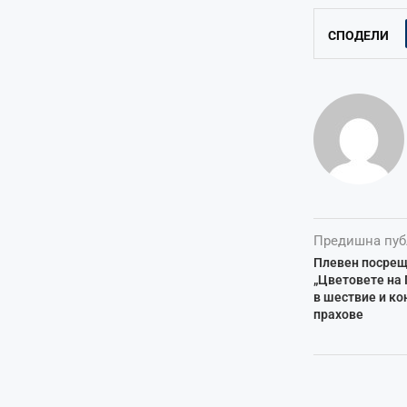
СПОДЕЛИ
Предишна пуб
Плевен посрещ
„Цветовете на 
в шествие и ко
прахове