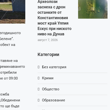
Археолози
заснеха с дрон
останките от
Константиновия
мост край Улпия
Ескус при ниското
азгодишното
ниво на Дунав
Белене“.
август 7, 2026
обект на
Категории
ставяне на
преминаването
Без категория
потребили
Крими
е от 09:00
Общество
ложба
 „Обединени
Образование
ето ще бъде