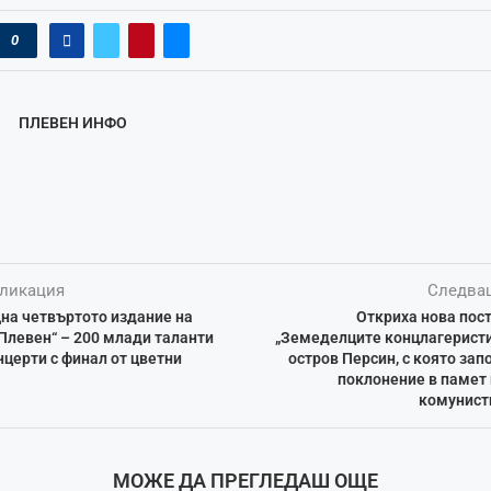
0
ПЛЕВЕН ИНФО
ликация
Следва
на четвъртото издание на
Откриха нова пос
Плевен“ – 200 млади таланти
„Земеделците концлагеристи
нцерти с финал от цветни
остров Персин, с която за
поклонение в памет
комунист
МОЖЕ ДА ПРЕГЛЕДАШ ОЩЕ