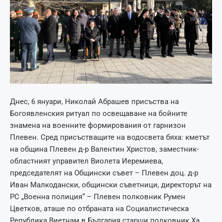
Днес, 6 януари, Николай Абрашев присъства на
Богоявленския ритуал по освещаване на бойните
знамена на военните формирования от гарнизон
Плевен. Сред присъстващите на водосвета бяха: кметът
на община Плевен д-р Валентин Христов, заместник-
областният управител Виолета Иеремиева,
председателят на Общински съвет – Плевен доц. д-р
Иван Малкодански, общински съветници, директорът на
РС „Военна полиция“ – Плевен полковник Румен
Цветков, аташе по отбраната на Социалистическа
Република Виетнам в България старши полковник Ха