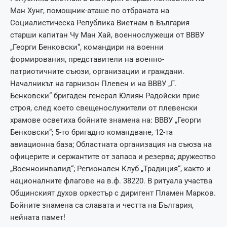
Ман Хунг, помощник-аташе по отбраната на
Социалистическа Република Виетнам в България
старши капитан Чу Ман Хай, военнослужещи от ВВВУ
„Георги Бенковски“, командири на военни
формирования, представители на военно-
патриотичните съюзи, организации и граждани.
Началникът на гарнизон Плевен и на ВВВУ „Г.
Бенковски“ бригаден генерал Юлиян Радойски прие
строя, след което свещенослужители от плевенски
храмове осветиха бойните знамена на: ВВВУ „Георги
Бенковски“; 5-то бригадно командване, 12-та
авиационна база; Областната организация на съюза на
офицерите и сержантите от запаса и резерва; дружество
„Военноинвалид“; Регионален Клуб „Традиция“, както и
националните флагове на в.ф. 38220. В ритуала участва
Общинският духов оркестър с диригент Пламен Марков.
Бойните знамена са славата и честта на България,
нейната памет!