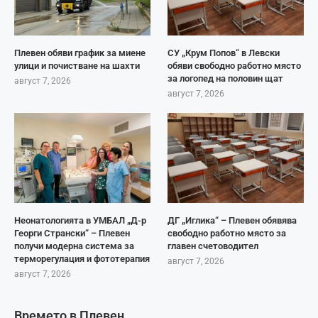
Плевен обяви график за миене
СУ „Крум Попов“ в Левски
улици и почистване на шахти
обяви свободно работно място
за логопед на половин щат
август 7, 2026
август 7, 2026
Неонатологията в УМБАЛ „Д-р
ДГ „Иглика“ – Плевен обявява
Георги Странски“ – Плевен
свободно работно място за
получи модерна система за
главен счетоводител
терморегулация и фототерапия
август 7, 2026
август 7, 2026
Времето в Плевен