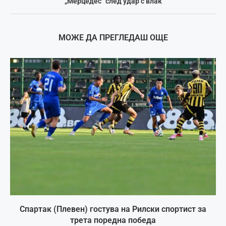
„Мерцедес“ след удар с влак
МОЖЕ ДА ПРЕГЛЕДАШ ОЩЕ
Спартак (Плевен) гостува на Рилски спортист за
трета поредна победа