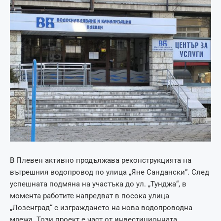
В Плевен активно продължава реконструкцията на
вътрешния водопровод по улица „Яне Сандански“. След
успешната подмяна на участъка до ул. „Тунджа“, в
момента работите напредват в посока улица
„Лозенград“ с изграждането на нова водопроводна
мрежа. Този проект е част от инвестиционната