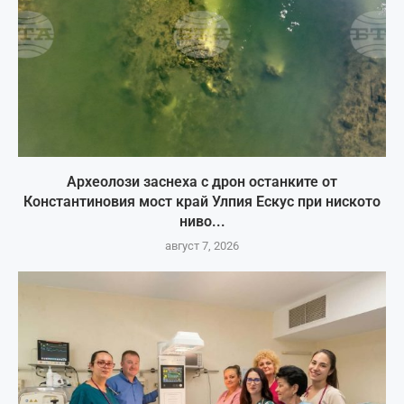
Археолози заснеха с дрон останките от
Константиновия мост край Улпия Ескус при ниското
ниво...
август 7, 2026