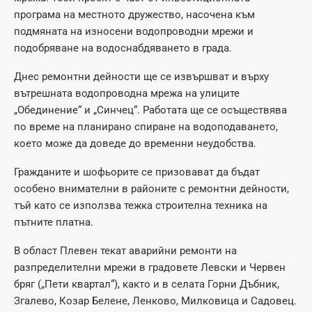
програма на местното дружество, насочена към
подмяната на износени водопроводни мрежи и
подобряване на водоснабдяването в града.
Днес ремонтни дейности ще се извършват и върху
вътрешната водопроводна мрежа на улиците
„Обединение“ и „Синчец“. Работата ще се осъществява
по време на планирано спиране на водоподаването,
което може да доведе до временни неудобства.
Гражданите и шофьорите се призовават да бъдат
особено внимателни в районите с ремонтни дейности,
тъй като се използва тежка строителна техника на
пътните платна.
В област Плевен текат аварийни ремонти на
разпределителни мрежи в градовете Левски и Червен
бряг („Пети квартал“), както и в селата Горни Дъбник,
Згалево, Козар Белене, Ленково, Милковица и Садовец.