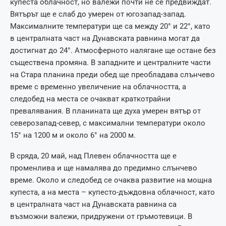
купеста облачност, но валежи почти не се предвиждат.
Вятърът ще е слаб до умерен от югозапад-запад.
Максималните температури ще са между 20° и 22°, като
в централната част на Дунавската равнина могат да
достигнат до 24°. Атмосферното налягане ще остане без
съществена промяна. В западните и централните части
на Стара планина преди обед ще преобладава слънчево
време с временно увеличение на облачността, а
следобед на места се очакват краткотрайни
превалявания. В планината ще духа умерен вятър от
северозапад-север, с максимални температури около
15° на 1200 м и около 6° на 2000 м.
В сряда, 20 май, над Плевен облачността ще е
променлива и ще намалява до предимно слънчево
време. Около и следобед се очаква развитие на мощна
купеста, а на места – купесто-дъждовна облачност, като
в централната част на Дунавската равнина са
възможни валежи, придружени от гръмотевици. В