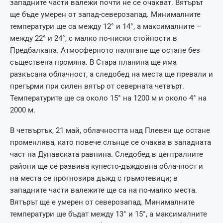
западните части валежи почти не се очакват. Вятърът
ще бъде умерен от запад-северозапад. Минималните
температури ще са между 12° и 14°, а максималните –
между 22° и 24°, с малко по-ниски стойности в
Предбалкана. Атмосферното налягане ще остане без
съществена промяна. В Стара планина ще има
разкъсана облачност, а следобед на места ще превали и
прегърми при силен вятър от северната четвърт.
Температурите ще са около 15° на 1200 м и около 4° на
2000 м.
В четвъртък, 21 май, облачността над Плевен ще остане
променлива, като повече слънце се очаква в западната
част на Дунавската равнина. Следобед в централните
райони ще се развива купесто-дъждовна облачност и
на места се прогнозира дъжд с гръмотевици; в
западните части валежите ще са на по-малко места.
Вятърът ще е умерен от северозапад. Минималните
температури ще бъдат между 13° и 15°, а максималните