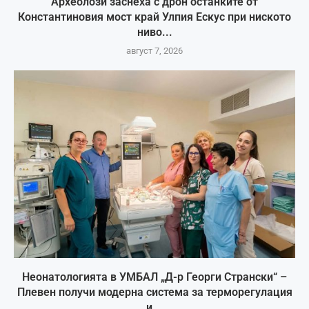
Археолози заснеха с дрон останките от
Константиновия мост край Улпия Ескус при ниското
ниво...
август 7, 2026
Неонатологията в УМБАЛ „Д-р Георги Странски“ –
Плевен получи модерна система за терморегулация
и...