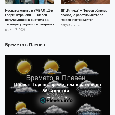
Неонатологията в УМБАЛ „Д-р
ДГ „Иглика“ – Плевен обявява
Георги Странски“ – Плевен
свободно работно място за
получи модерна система за
главен счетоводител
терморегулация и фототерапия
август 7, 2026
август 7, 2026
Времето в Плевен
Плевен: Горещо време, температури до
36° и кратки...
август 7, 2026