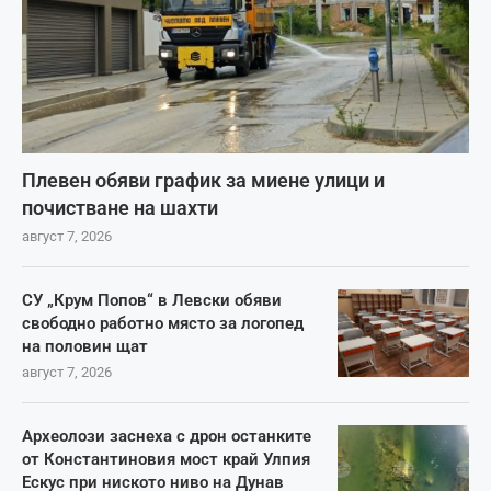
Плевен обяви график за миене улици и
почистване на шахти
август 7, 2026
СУ „Крум Попов“ в Левски обяви
свободно работно място за логопед
на половин щат
август 7, 2026
Археолози заснеха с дрон останките
от Константиновия мост край Улпия
Ескус при ниското ниво на Дунав