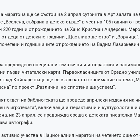
а маратона ще се състои на 2 април сутринта в Арт залата на 
е „Вселена, събрана в детско сърце“ в чест на 105 години от 
 220 години от рождението на Ханс Кристиан Андерсен. Мер
 от деца от детските градини „Щастливо детство“ и „Зорница“
почетени и годишнините от рождението на Вадим Лазаркевич
са предвидени специални тематични и интерактивни занимани
ни първи читателски карти. Първокласниците от Средно учил
 град Койнаре също ще се включат със занимание на тема „М
есна“ по проект „Различни, но сплотени ще успеем“.
т отдел на библиотеката ще проведе априлски издания на ч
мен в игротеката“, включващи интерактивни и културологични 
она, на 23 април, се предвижда среща с детската писателка М
ава автографи.
 активно участва в Националния маратон на четенето още от