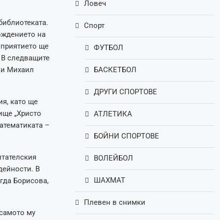
Ловеч
библиотеката.
Спорт
рождението на
оприятието ще
ФУТБОЛ
. В следващите
 и Михаил
БАСКЕТБОЛ
ДРУГИ СПОРТОВЕ
я, като ще
ище „Христо
АТЛЕТИКА
атематиката –
БОЙНИ СПОРТОВЕ
итателския
ВОЛЕЙБОЛ
дейности. В
ШАХМАТ
агда Борисова,
Плевен в снимки
 самото му