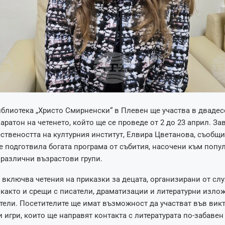
блиотека „Христо Смирненски“ в Плевен ще участва в двадес
ратон на четенето, който ще се проведе от 2 до 23 април. З
ствеността на културния институт, Елвира Цветанова, съобщи 
е подготвила богата програма от събития, насочени към попу
 различни възрастови групи.
включва четения на приказки за децата, организирани от сл
 както и срещи с писатели, драматизации и литературни излож
тели. Посетителите ще имат възможност да участват във вик
 игри, които ще направят контакта с литературата по-забавен