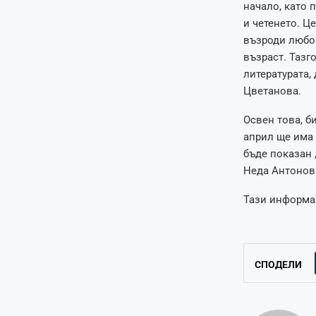
начало, като 
и четенето. Ц
възроди любов
възраст. Тазг
литературата,
Цветанова.
Освен това, б
април ще има
бъде показан 
Неда Антонова
Тази информац
СПОДЕЛИ