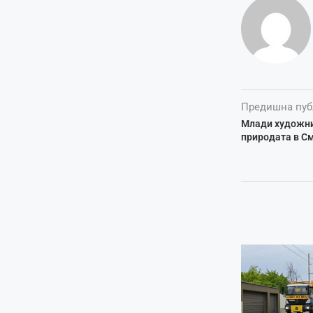
Предишна пуб
Млади художни
природата в С