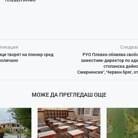
ликация
Следва
ци творят на пленер сред
РУО Плевен обявява свобо
моличано
заместник-директор по ад
стопанска дейно
Смирненски“, Червен бряг, от
МОЖЕ ДА ПРЕГЛЕДАШ ОЩЕ