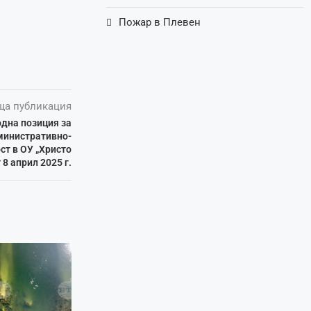
Пожар в Плевен
ща публикация
дна позиция за
министративно-
ст в ОУ „Христо
 8 април 2025 г.