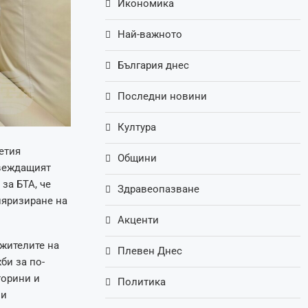
Икономика
Най-важното
България днес
Последни новини
Култура
етия
Общини
авеждащият
за БТА, че
Здравеопазване
ляризиране на
Акценти
ужителите на
Плевен Днес
би за по-
торини и
Политика
 и