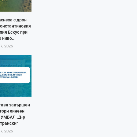
аснеха с дрон
Константиновия
пия Ескус при
 ниво...
 7, 2026
тавя завършен
втори линеен
в УМБАЛ „Д-р
Странски“
 7, 2026