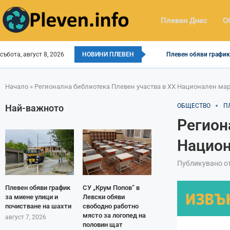
Плевен Днес
О
събота, август 8, 2026
НОВИНИ ПЛЕВЕН
Плевен обяви график 
Начало
»
Регионална библиотека Плевен участва в XX Национален мар
ОБЩЕСТВО
П
Най-важното
Регион
Национ
Публикувано о
Плевен обяви график
СУ „Крум Попов“ в
за миене улици и
Левски обяви
почистване на шахти
свободно работно
място за логопед на
август 7, 2026
половин щат