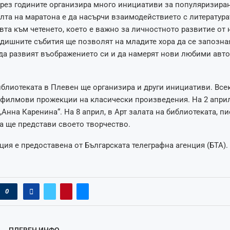
през годините организира много инициативи за популяризиран
елта на маратона е да насърчи взаимодействието с литература
та към четенето, което е важно за личностното развитие от 
одишните събития ще позволят на младите хора да се запозна
 да развият въображението си и да намерят нови любими авто
иблиотеката в Плевен ще организира и други инициативи. Все
 филмови прожекции на класически произведения. На 2 апри
„Анна Каренина“. На 8 април, в Арт залата на библиотеката, п
 ще представи своето творчество.
ия е предоставена от Българската телеграфна агенция (БТА).
0
ПЛЕВЕН ИНФО