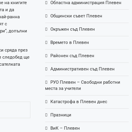
е на книгите
Областна администрация Плевен
та и да
Общински съвет Плевен
най-ранна
ят с
Окръжен съд Плевен
ри“, допълни
Времето в Плевен
ки сряда през
Районен съд Плевен
л следобед ще
исателката
Административен съд Плевен
РУО Плевен – Свободни работни
места за учители
Катастрофа в Плевен днес
Празници
ВиК – Плевен