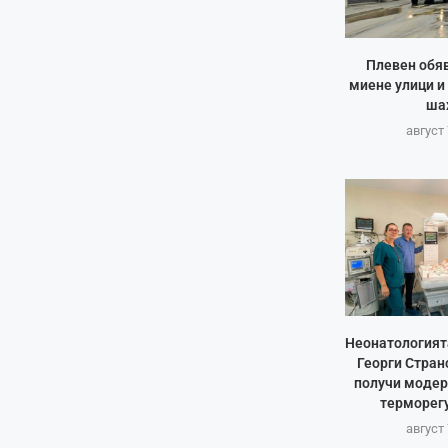
Плевен обяв
миене улици и
ша
август 
Неонатологият
Георги Стран
получи модер
терморегу
август 