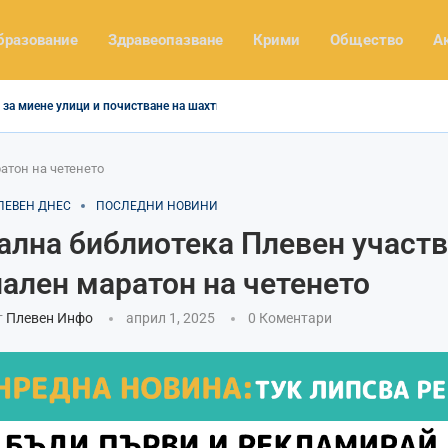
бразование
Здравеопазване
Крими
Общество
А
за миене улици и почистване на шахти
атон на четенето
ЛЕВЕН ДНЕС
ПОСЛЕДНИ НОВИНИ
ална библиотека Плевен участв
ален маратон на четенето
т
Плевен Инфо
април 1, 2025
0 Коментари