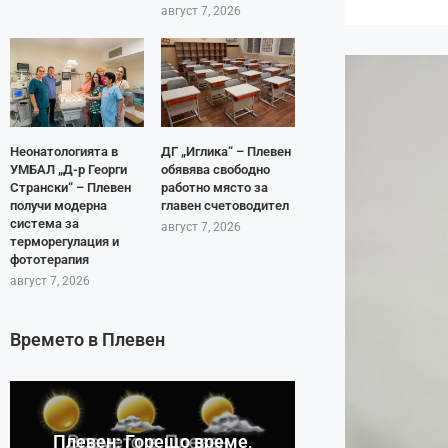
август 7, 2026
Неонатологията в
ДГ „Иглика“ – Плевен
УМБАЛ „Д-р Георги
обявява свободно
Странски“ – Плевен
работно място за
получи модерна
главен счетоводител
система за
август 7, 2026
терморегулация и
фототерапия
август 7, 2026
Времето в Плевен
Плевен: Горещо време,