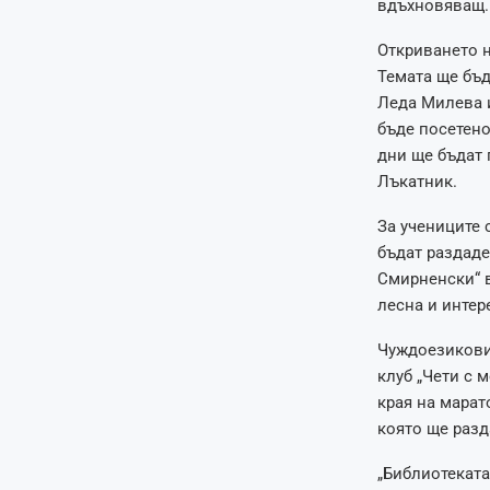
вдъхновяващ.
Откриването н
Темата ще бъд
Леда Милева и
бъде посетено
дни ще бъдат 
Лъкатник.
За учениците 
бъдат раздаде
Смирненски“ в
лесна и интер
Чуждоезиковия
клуб „Чети с 
края на марат
която ще разд
„Библиотеката