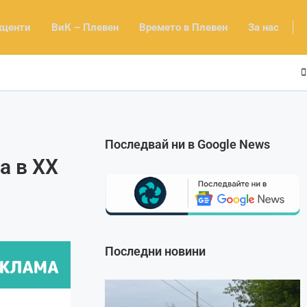
кценти
ВиК – Плевен
Времето в Плевен
За нас
Последвай ни в Google News
а в XX
Последни новини