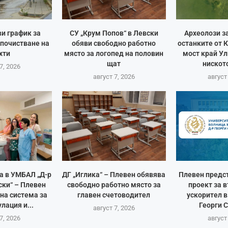
и график за
СУ „Крум Попов“ в Левски
Археолози з
 почистване на
обяви свободно работно
останките от 
хти
място за логопед на половин
мост край Ул
щат
ниското
7, 2026
август 7, 2026
август
а в УМБАЛ „Д-р
ДГ „Иглика“ – Плевен обявява
Плевен предс
ски“ – Плевен
свободно работно място за
проект за 
на система за
главен счетоводител
ускорител 
лация и...
Георги 
август 7, 2026
7, 2026
август